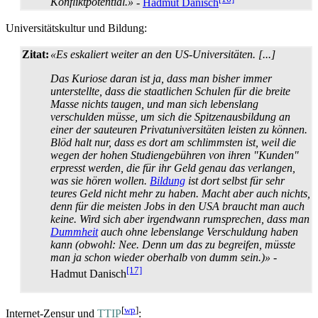
Konflikt­potential.»
-
Hadmut Danisch
Universitätskultur und Bildung:
Zitat:
«Es eskaliert weiter an den US-Universitäten. [...]
Das Kuriose daran ist ja, dass man bisher immer
unterstellte, dass die staatlichen Schulen für die breite
Masse nichts taugen, und man sich lebenslang
verschulden müsse, um sich die Spitzen­ausbildung an
einer der sauteuren Privat­universitäten leisten zu können.
Blöd halt nur, dass es dort am schlimmsten ist, weil die
wegen der hohen Studien­gebühren von ihren "Kunden"
erpresst werden, die für ihr Geld genau das verlangen,
was sie hören wollen.
Bildung
ist dort selbst für sehr
teures Geld nicht mehr zu haben. Macht aber auch nichts,
denn für die meisten Jobs in den USA braucht man auch
keine. Wird sich aber irgendwann rumsprechen, dass man
Dummheit
auch ohne lebenslange Verschuldung haben
kann (obwohl: Nee. Denn um das zu begreifen, müsste
man ja schon wieder oberhalb von dumm sein.)»
-
[17]
Hadmut Danisch
[
wp
]
Internet-Zensur und
TTIP
: