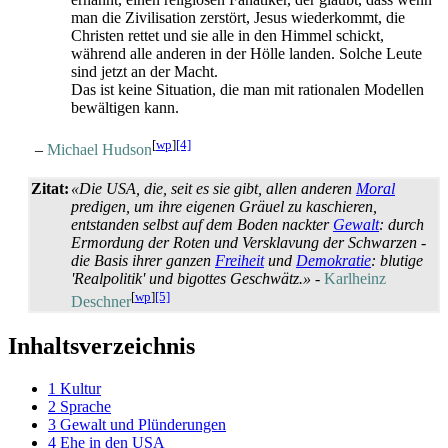
man die Zivilisation zerstört, Jesus wiederkommt, die
Christen rettet und sie alle in den Himmel schickt,
während alle anderen in der Hölle landen. Solche Leute
sind jetzt an der Macht.
Das ist keine Situation, die man mit rationalen Modellen
bewältigen kann.
[
wp
]
[4]
–
Michael Hudson
Zitat:
«Die USA, die, seit es sie gibt, allen anderen
Moral
predigen, um ihre eigenen Gräuel zu kaschieren,
entstanden selbst auf dem Boden nackter
Gewalt
: durch
Ermordung der Roten und Versklavung der Schwarzen -
die Basis ihrer ganzen
Freiheit
und
Demokratie
: blutige
'Realpolitik' und bigottes Geschwätz.»
-
Karlheinz
[
wp
]
[5]
Deschner
Inhaltsverzeichnis
1
Kultur
2
Sprache
3
Gewalt und Plünderungen
4
Ehe in den USA