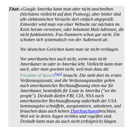
Zitat:
«Google Amerika kann man aber nicht anschreiben
(höchstens vielleicht auf dem Postweg), aber bisher sind
alle elektronischen Versuche dort einfach abgeprallt.
Entweder wird man von einer Webseite zur nächsten im
Kreis herum verwiesen, oder bekommt Mail-Adressen, die
nicht funktionieren. Fax-Nummern schon gar nicht. Die
schotten sich systematisch von der Außenwelt ab.
Vor deutschen Gerichten kann man sie nicht verklagen.
Vor amerikanischen auch nicht, wenn man nicht
Amerikaner ist oder in Amerika lebt. Vielleicht kann man
auch, aber man gewinnt nicht, weil man dazu die
[
wp
]
Freedom of Speech
braucht. Die steht dort im ersten
Verfassungs­zusatz, und die Verfassungs­zusätze gelten
nach amerikanischer Rechts­auf­fassung eben nur für
Amerikaner, bestenfalls für Leute in Amerika ("we the
people"). Deshalb dürfen FBI, CIA, NSA nach
amerikanischer Rechts­auf­fassung außerhalb der USA
hemmungslos schnüffeln, ausspionieren, sabotieren, und
brauchen dazu auch keinen
Durchsuchungs
­beschluss.
Weil wir in deren Augen rechtlos und vogelfrei sind.
Deshalb kann man da auch nicht (erfolgreich) klagen.