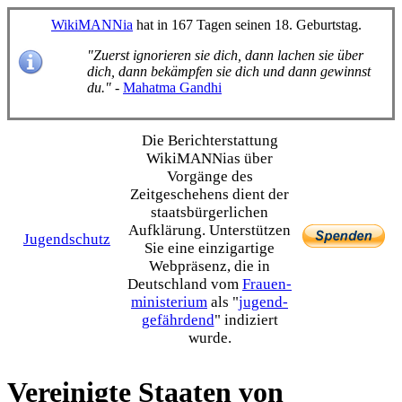
WikiMANNia
hat in 167 Tagen seinen 18. Geburtstag.
"Zuerst ignorieren sie dich, dann lachen sie über
dich, dann bekämpfen sie dich und dann gewinnst
du."
-
Mahatma Gandhi
Die Bericht­erstattung
WikiMANNias über
Vorgänge des
Zeitgeschehens dient der
staats­bürgerlichen
Aufklärung. Unterstützen
Jugendschutz
Sie eine einzig­artige
Webpräsenz, die in
Deutschland vom
Frauen­
ministerium
als "
jugend­
gefährdend
" indiziert
wurde.
Vereinigte Staaten von