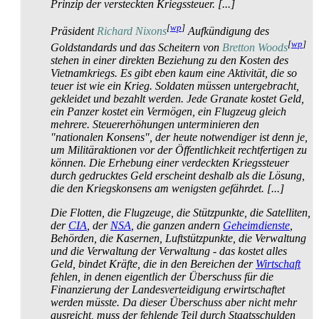
Prinzip der versteckten Kriegssteuer. [...]
[
wp
]
Präsident
Richard Nixons
Aufkündigung des
[
wp
]
Goldstandards und das Scheitern von
Bretton Woods
stehen in einer direkten Beziehung zu den Kosten des
Vietnamkriegs. Es gibt eben kaum eine Aktivität, die so
teuer ist wie ein Krieg. Soldaten müssen untergebracht,
gekleidet und bezahlt werden. Jede Granate kostet Geld,
ein Panzer kostet ein Vermögen, ein Flugzeug gleich
mehrere. Steuer­erhöhungen unter­minieren den
"nationalen Konsens", der heute notwendiger ist denn je,
um Militär­aktionen vor der Öffentlichkeit rechtfertigen zu
können. Die Erhebung einer verdeckten Kriegssteuer
durch gedrucktes Geld erscheint deshalb als die Lösung,
die den Kriegskonsens am wenigsten gefährdet. [...]
Die Flotten, die Flugzeuge, die Stützpunkte, die Satelliten,
der
CIA
, der
NSA
, die ganzen andern
Geheimdienste
,
Behörden, die Kasernen, Luftstütz­punkte, die Verwaltung
und die Verwaltung der Verwaltung - das kostet alles
Geld, bindet Kräfte, die in den Bereichen der
Wirtschaft
fehlen, in denen eigentlich der Überschuss für die
Finanzierung der Landes­verteidigung erwirtschaftet
werden müsste. Da dieser Überschuss aber nicht mehr
ausreicht, muss der fehlende Teil durch Staatsschulden