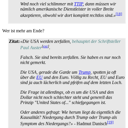
Wird noch viel schlimmer mit
TTIP
, dann müssen wir
nämlich amerikanische Dienstleister in voller Breite
[18]
akzeptieren, obwohl wir dort komplett rechtlos sind.»
Wer ist mehr am Ende?
Zitat:
«Die USA werden zerfallen,
behauptet der Schriftsteller
[
ext
]
Paul Auster
.
Falsch. Sie sind bereits zerfallen. Sie haben es nur noch
nicht gemerkt.
Die USA, gerade die Garde um
Trump
, spotten ja oft
über die
EU
und den Euro. Völlig zu Recht, EU und Euro
sind ja auch lächerlich und pfeifen auf dem letzten Loch.
Die Frage ist allerdings, ob es um die USA und den
Dollar nicht noch schlechter steht und generell das
Prinzip "United States of..." schief­gegangen ist.
Oder anderes gefragt: Wie herum liegt da eigentlich die
Kausalität? Niedergang durch Trump oder Trump als
[19]
Symptom des Niedergangs?»
- Hadmut Danisch