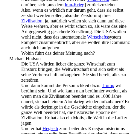
darüber, sich [aus dem
Iran-Krieg
] zurückzuziehen.
Also, wenn es wirklich nur darum geht, dass sie selbst
zerstört werden sollen, also die Zerstörung ihrer
Zivilisation
, ja, natürlich wollen sie sich dann auf diese
Weise wehren, aber es wirkt schon so, als wäre das eine
Art gegenseitig gesicherte Zerstörung. Die USA wollen
wohl nicht, dass das internationale
Wirtschafts
­system
komplett zusammenbricht, aber sie wollen ihre Dominanz
auch nicht aufgeben.
Wohin führt das deiner Meinung nach?
Michael Hudson
Die USA würden lieber die ganze Wirtschaft zum
Einsturz bringen, die Weltwirtschaft und sich selbst als
seine Vorherrschaft aufzugeben. Sie sind bereit, alles zu
zerstören.
Und dann kommt die Persönlichkeit dazu.
Trump
will
berühmt sein. Und wie kann man berühmter werden, als
wenn man die Zivilisation beendet und es 1000 Jahre
dauert, sie nach einem Atomkrieg wieder aufzubauen? Er
würde als derjenige in die Geschichte eingehen, der die
ganze Welt beendet hat, die historische Epoche der
Zivilisation. Er hat also ein Motiv, die Welt in die Luft zu
jagen.
Und er hat
Hegseth
zum Leiter des Kriegsministeriums
ernannt, einen religiösen Fanatiker, der glaubt, dass wenn