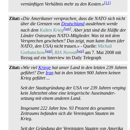
[11]
vernünftigen Verhältnis mehr zu den Kosten.»
Zitat:
«Die Amerikaner versprachen, dass die NATO sich nicht
über die Grenzen von
Deutschland
ausdehnen werde
[
wp
]
nach dem
Kalten Krieg
. Aber jetzt sind die Hälfte der
Länder Osteuropas NATO-Mitglieder. Was ist mit dem
Versprechen geschehen? Das zeigt, man kann ihnen (der
NATO, den USA) nicht trauen.»
- Quelle:
Michail
[
wp
]
[
wp
]
Gorbatschow
,
RIA Novosti
am 7. Mai 2008 mit
Bezug auf ein Interview im Daily Telegraph
Zitat:
«Wie viel
Kriege
hat unser Land in den letzten 239 Jahren
geführt? Der
Iran
hat in den letzten 900 Jahren keinen
Krieg geführt ...
Seit der Staatsgründung der USA vor 239 Jahren verging
kein Jahrzehnt ohne eine kriegerische Aus­einander­
setzung mit einem anderen Land.
Insgesamt 222 Jahre bzw. 93 Prozent des gesamten
Zeitraums befanden sich die Vereinigten Staaten im
Krieg.
Seit der Gründung der Vereinigten Staaten von Amerika