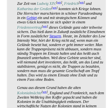
[
wp
]
[
wp
]
Zur Zeit von
Ludwig XIV.
,
Friedrich
und
[
wp
]
Katharina der Großen
konnten sich Kriege lohnen.
Die Herrscher marschierten in schöner Parade­ordnung
in ein
Gebiet
ein und mit strategischem Können und
etwas Glück konnten sie sich später in einem
[
wp
]
Friedensvertrag
dieses Gelände ganz oder teilweise
sichern. Das hieß dann in Zukunft zusätzliche Einnahmen
in Form zusätzlicher
Steuern
. Heute, im Zeitalter des Low
Intensity War, hört der Krieg nicht auf, wenn man ein
Gelände besetzt hat, sondern er geht immer weiter. Man
kann die Truppen­präsenz nicht abbauen, sondern muss
ständig Truppen im Einsatz halten und das heißt auch
finanziell unterhalten. Weil diese Gebiete unsicher sind,
will niemand dort investieren, das heißt, um das Land zu
stabilisieren, genügt es nicht, die Truppen zu bezahlen,
sondern man muss die gesamte Gesellschaft am Tropf
halten. Das wird zu einem Einsatz ohne Ende und zu
einem Fass ohne Boden.
Genau aus diesem Grund haben die alten
[
wp
]
Kolonialmächte
, England und Frankreich, nach dem
Zweiten Weltkrieg ihre Koffer gepackt und haben die
Kolonien in die Unabhängigkeit entlassen. Der
wirtschaftliche Nutzen der Kolonien stand in keinem