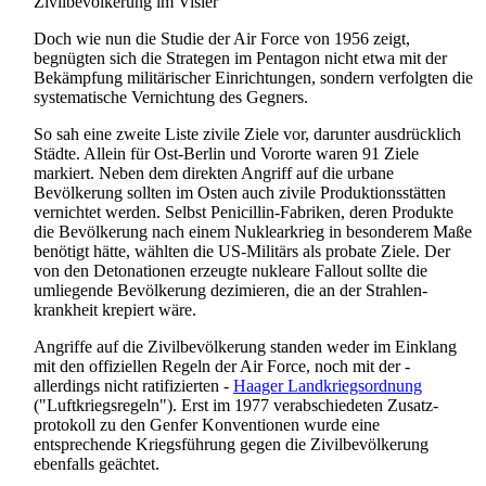
Zivilbevölkerung im Visier
Doch wie nun die Studie der Air Force von 1956 zeigt,
begnügten sich die Strategen im Pentagon nicht etwa mit der
Bekämpfung militärischer Einrichtungen, sondern verfolgten die
systematische Vernichtung des Gegners.
So sah eine zweite Liste zivile Ziele vor, darunter ausdrücklich
Städte. Allein für Ost-Berlin und Vororte waren 91 Ziele
markiert. Neben dem direkten Angriff auf die urbane
Bevölkerung sollten im Osten auch zivile Produktions­stätten
vernichtet werden. Selbst Penicillin-Fabriken, deren Produkte
die Bevölkerung nach einem Nuklearkrieg in besonderem Maße
benötigt hätte, wählten die US-Militärs als probate Ziele. Der
von den Detonationen erzeugte nukleare Fallout sollte die
umliegende Bevölkerung dezimieren, die an der Strahlen­
krankheit krepiert wäre.
Angriffe auf die Zivil­bevölkerung standen weder im Einklang
mit den offiziellen Regeln der Air Force, noch mit der -
allerdings nicht ratifizierten -
Haager Landkriegsordnung
("Luftkriegs­regeln"). Erst im 1977 verabschiedeten Zusatz­
protokoll zu den Genfer Konventionen wurde eine
entsprechende Kriegs­führung gegen die Zivil­bevölkerung
ebenfalls geächtet.