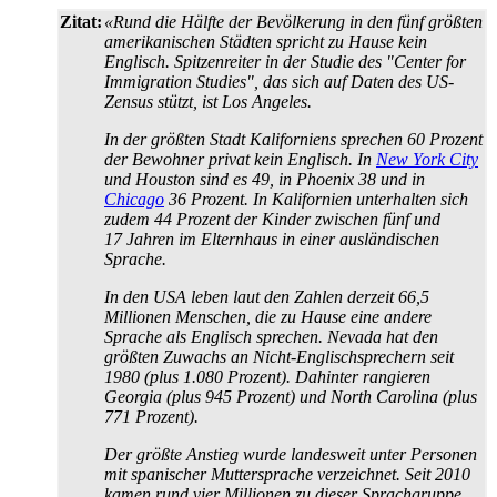
Zitat:
«Rund die Hälfte der Bevölkerung in den fünf größten
amerikanischen Städten spricht zu Hause kein
Englisch. Spitzenreiter in der Studie des "Center for
Immigration Studies", das sich auf Daten des US-
Zensus stützt, ist Los Angeles.
In der größten Stadt Kaliforniens sprechen 60 Prozent
der Bewohner privat kein Englisch. In
New York City
und Houston sind es 49, in Phoenix 38 und in
Chicago
36 Prozent. In Kalifornien unterhalten sich
zudem 44 Prozent der Kinder zwischen fünf und
17 Jahren im Elternhaus in einer ausländischen
Sprache.
In den USA leben laut den Zahlen derzeit 66,5
Millionen Menschen, die zu Hause eine andere
Sprache als Englisch sprechen. Nevada hat den
größten Zuwachs an Nicht-Englisch­sprechern seit
1980 (plus 1.080 Prozent). Dahinter rangieren
Georgia (plus 945 Prozent) und North Carolina (plus
771 Prozent).
Der größte Anstieg wurde landesweit unter Personen
mit spanischer Muttersprache verzeichnet. Seit 2010
kamen rund vier Millionen zu dieser Sprachgruppe