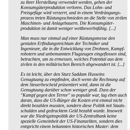
zu ihrer Herstellung verwendet werden, gehen der
Konsum­güter­produktion verloren. Das Lohn- und
Preisgefüge wird verzerrt, und in einem Verdrängungs­
prozess treten Rüstungs­schmieden an die Stelle von zivilen
Maschinen- und Anlage­bauern. Die Konsum­güter­
produktion ist damit weniger wett­bewerbs­fähig. [...]
Man muss nur einmal auf einer Rüstungsmesse den
genialen Erfindungs­reichtum der Techniker und
Ingenieure, die in die Entwicklung von Drohnen, Kampf­
robotern und unbemannten Flugzeugen ein­geflossen sind,
betrachten, um zu ermessen, welches Potential aus dem
zivilen in den militärischen Bereich abgewandert ist. [...]
Es ist leicht, über den Sturz Saddam Husseins
Genugtuung zu empfinden, doch wenn die Rechnung auf
dem Steuerbescheid präsentiert wird, dann ist die
Genugtuung darüber schon weniger groß. Dass der
"Kampf gegen den Terror" so populär war, lag eben auch
daran, dass die US-Bürger die Kosten erst einmal nicht
direkt bezahlen mussten, sondern diese Politik mit Staats­
schulden und gedrucktem Geld bezahlt wurde. Insoweit
war die Niedrig­zins­politik der US-Zentralbank keine
spezielle Gemeinheit der US-Finanzeliten, sondern dies
entspricht einem bekannten historischen Muster: dem