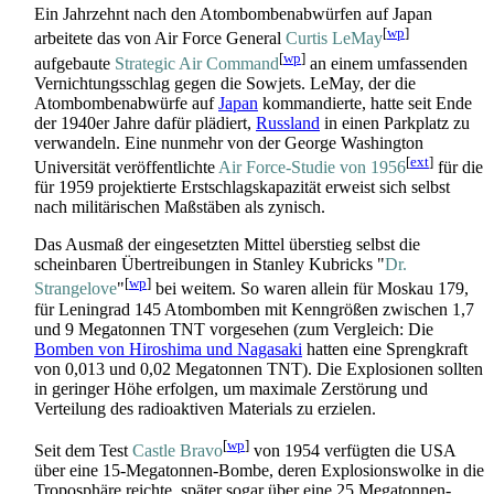
Ein Jahrzehnt nach den Atombomben­abwürfen auf Japan
[
wp
]
arbeitete das von Air Force General
Curtis LeMay
[
wp
]
aufgebaute
Strategic Air Command
an einem umfassenden
Vernichtungs­schlag gegen die Sowjets. LeMay, der die
Atombomben­abwürfe auf
Japan
kommandierte, hatte seit Ende
der 1940er Jahre dafür plädiert,
Russland
in einen Parkplatz zu
verwandeln. Eine nunmehr von der George Washington
[
ext
]
Universität veröffentlichte
Air Force-Studie von 1956
für die
für 1959 projektierte Erstschlags­kapazität erweist sich selbst
nach militärischen Maßstäben als zynisch.
Das Ausmaß der eingesetzten Mittel überstieg selbst die
scheinbaren Übertreibungen in Stanley Kubricks "
Dr.
[
wp
]
Strangelove
"
bei weitem. So waren allein für Moskau 179,
für Leningrad 145 Atombomben mit Kenngrößen zwischen 1,7
und 9 Mega­tonnen TNT vorgesehen (zum Vergleich: Die
Bomben von Hiroshima und Nagasaki
hatten eine Sprengkraft
von 0,013 und 0,02 Mega­tonnen TNT). Die Explosionen sollten
in geringer Höhe erfolgen, um maximale Zerstörung und
Verteilung des radio­aktiven Materials zu erzielen.
[
wp
]
Seit dem Test
Castle Bravo
von 1954 verfügten die USA
über eine 15-Mega­tonnen-Bombe, deren Explosions­wolke in die
Troposphäre reichte, später sogar über eine 25 Mega­tonnen-