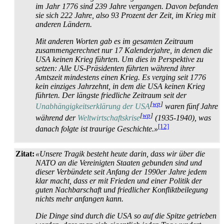
im Jahr 1776 sind 239 Jahre vergangen. Davon befanden
sie sich 222 Jahre, also 93 Prozent der Zeit, im Krieg mit
anderen Ländern.
Mit anderen Worten gab es im gesamten Zeitraum
zusammen­gerechnet nur 17 Kalenderjahre, in denen die
USA keinen Krieg führten. Um dies in Perspektive zu
setzen: Alle US-Präsidenten führten während ihrer
Amtszeit mindestens einen Krieg. Es verging seit 1776
kein einziges Jahrzehnt, in dem die USA keinen Krieg
führten. Der längste friedliche Zeitraum seit der
[
wp
]
Unabhängigkeits­erklärung der USA
waren fünf Jahre
[
wp
]
während der
Weltwirtschaftskrise
(1935-1940), was
[12]
danach folgte ist traurige Geschichte.»
Zitat:
«Unsere Tragik besteht heute darin, dass wir über die
NATO an die Vereinigten Staaten gebunden sind und
dieser Verbündete seit Anfang der 1990er Jahre jedem
klar macht, dass er mit Frieden und einer Politik der
guten Nachbar­schaft und friedlicher Konflikt­beilegung
nichts mehr anfangen kann.
Die Dinge sind durch die USA so auf die Spitze getrieben