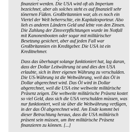
finanziert werden. Die USA wird oft als Imperium
bezeichnet, aber als solches steht es auf finanziell sehr
tönernen Füßen. Großbritannien war, als es noch ein
Viertel der Welt beherrschte, ein Kapital­exporteur. Also
lieh es anderen Ländern Geld und lebte von den Zinsen.
Die Zahlung der Zins­ver­pflichtungen wurde im Notfall
mit Kanonen­booten oder sogar mit militärischer
Besetzung gesichert, aber auf jeden Fall war
Großbritannien ein Kreditgeber. Die USA ist ein
Kreditnehmer.
Dass das überhaupt solange funktioniert hat, lag daran,
dass der Dollar Leitwährung ist und dies den USA
erlaubte, sich in ihrer eigenen Währung zu verschulden.
Die US-Währung ist die Weltwährung, weil das Öl in
Dollar abgerechnet wird. Das Öl wird in Dollar
abgerechnet, weil die USA eine weltweite militärische
Präsenz zeigen. Die weltweite militärische Präsenz kostet
so viel Geld, dass sich die USA verschulden müssen, was
nur funktioniert, weil sie über die Welt­währung verfügen,
in der das Öl abgerechnet wird. Am Ende kommt bei
dieser Betrachtung heraus, dass die USA militärisch
präsent sein müssen, um ihre militärische Präsenz
finanzieren zu können. [...]