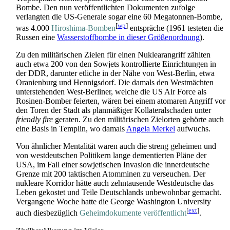
Bombe. Den nun veröffentlichten Dokumenten zufolge
verlangten die US-Generale sogar eine 60 Mega­tonnen-Bombe,
[
wp
]
was 4.000
Hiroshima-Bomben
entspräche (1961 testeten die
Russen eine
Wasserstoff­bombe in dieser Größen­ordnung
).
Zu den militärischen Zielen für einen Nuklearangriff zählten
auch etwa 200 von den Sowjets kontrollierte Einrichtungen in
der DDR, darunter etliche in der Nähe von West-Berlin, etwa
Oranienburg und Hennigsdorf. Die damals den Westmächten
unterstehenden West-Berliner, welche die US Air Force als
Rosinen-Bomber feierten, wären bei einem atomaren Angriff vor
den Toren der Stadt als planmäßiger Kollateral­schaden unter
friendly fire
geraten. Zu den militärischen Zielorten gehörte auch
eine Basis in Templin, wo damals
Angela Merkel
aufwuchs.
Von ähnlicher Mentalität waren auch die streng geheimen und
von west­deutschen Politikern lange dementierten Pläne der
USA, im Fall einer sowjetischen Invasion die inner­deutsche
Grenze mit 200 taktischen Atomminen zu verseuchen. Der
nukleare Korridor hätte auch zehn­tausende West­deutsche das
Leben gekostet und Teile Deutschlands unbewohnbar gemacht.
Vergangene Woche hatte die George Washington University
[
ext
]
auch diesbezüglich
Geheimdokumente veröffentlicht
.