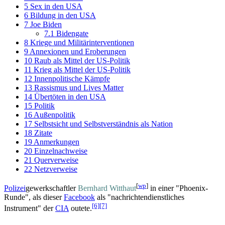
5
Sex in den USA
6
Bildung in den USA
7
Joe Biden
7.1
Bidengate
8
Kriege und Militärinterventionen
9
Annexionen und Eroberungen
10
Raub als Mittel der US-Politik
11
Krieg als Mittel der US-Politik
12
Innenpolitische Kämpfe
13
Rassismus und Lives Matter
14
Übertöten in den USA
15
Politik
16
Außenpolitik
17
Selbstsicht und Selbstverständnis als Nation
18
Zitate
19
Anmerkungen
20
Einzelnachweise
21
Querverweise
22
Netzverweise
[
wp
]
Polizei
­gewerkschaftler
Bernhard Witthaut
in einer "Phoenix-
Runde", als dieser
Facebook
als "nachrichten­dienstliches
[6]
[7]
Instrument" der
CIA
outete.