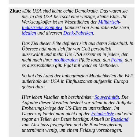
Zitat:
«Die USA sind keine echte Demokratie. Das waren sie
nie. In den USA herrscht eine winzige, kleine Elite. Ihr
Werkzeug­koffer ist im Wesentlichen der
Militärisch-
Industrielle-Komplex
, flankiert von Finanz­dienst­leistern,
Medien
und diversen
Denk-Fabriken
.
Das Ziel dieser Elite definiert sich aus deren Selbstbild. In
Übersee hält man sich für von Gott persönlich
auserwählt und mehr. Die USA erkennen in jedem, der
nicht nach ihrer
neo­liberalen
Pfeife tanzt, den
Feind
, den
es auszuschalten gilt. Egal mit welchen Methoden.
So hat das Land der unbegrenzten Möglichkeiten die Welt
außerhalb der USA in Einflusszonen aufgeteilt. Europa
gehört dazu.
Hier leben Vasallen mit beschränkter
Souveränität
. Die
Aufgabe dieser Vasallen besteht vor allem in der Aufgabe,
Eroberungs­kriege der US-Elite zu unterstützen. Im
Gegenzug landet man nicht auf der
Feindesliste
und wird
sogar an Teilen der Beute beteiligt. Aktuell ist
Russland
zum Abschuss freigegeben und die Bundes­regierung
unternimmt wenig, um einem Feldzug vorzubeugen.