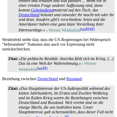
erobert und erhalten und was passiert ... Wenn wir in
einer ernsten Frage anderer Auffassung sind, dann
kommt
Geheimdienst
­material auf den Tisch, das
Deutschland
belastet und entweder ihr macht mit oder ihr
seid dran. Insofern gibt's verschiedene Arten und die
Amerikaner haben eine ganz klare Vorstellung ihrer
[
wp
]
[6]
[8]
Interessenlage.»
-
Werner Weidenfeld
Weidenfeld stellte klar, dass die US-Regierungen bei Widerspruch
"befreundeter" Nationen also auch vor Erpressung nicht
zurückschrecken.
Zitat:
«Die politische Realität: Amerika fühlt sich im Krieg. [...]
Das ist eine Welt der Wahrnehmung.»
-
Werner
[
wp
]
[8]
Weidenfeld
Beziehung zwischen
Deutschland
und
Russland
:
Zitat:
«Das Hauptinteresse der US-Außenpolitik während des
letzten Jahrhunderts, im Ersten und Zweiten Weltkrieg
und im Kalten Krieg waren die Beziehungen zwischen
Deutschland und Russland. Weil vereint sind sie die
einzige Macht, die uns bedrohen kann. Unser
Hauptinteresse galt sicherzustellen, dass dieser Fall nicht
[9]