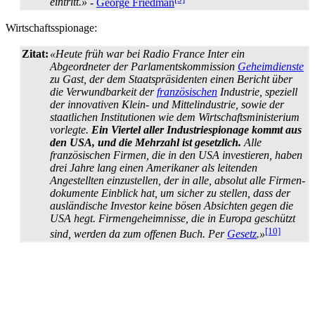
eintritt.»
-
George Friedman
Wirtschaftsspionage:
Zitat:
«Heute früh war bei Radio France Inter ein
Abgeordneter der Parlaments­kommission
Geheimdienste
zu Gast, der dem Staats­präsidenten einen Bericht über
die Verwundbarkeit der
französischen
Industrie, speziell
der innovativen Klein- und Mittel­industrie, sowie der
staatlichen Institutionen wie dem Wirtschafts­ministerium
vorlegte.
Ein Viertel aller Industrie­spionage kommt aus
den USA, und die Mehrzahl ist gesetzlich.
Alle
französischen Firmen, die in den USA investieren, haben
drei Jahre lang einen Amerikaner als leitenden
Angestellten einzustellen, der in alle, absolut alle Firmen­
dokumente Einblick hat, um sicher zu stellen, dass der
ausländische Investor keine bösen Absichten gegen die
USA hegt. Firmen­geheimnisse, die in Europa geschützt
[10]
sind, werden da zum offenen Buch. Per
Gesetz
.»