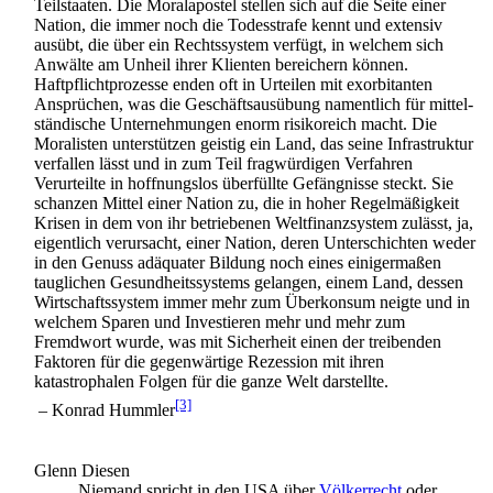
Teilstaaten. Die Moralapostel stellen sich auf die Seite einer
Nation, die immer noch die Todesstrafe kennt und extensiv
ausübt, die über ein Rechtssystem verfügt, in welchem sich
Anwälte am Unheil ihrer Klienten bereichern können.
Haftpflicht­prozesse enden oft in Urteilen mit exorbitanten
Ansprüchen, was die Geschäfts­ausübung namentlich für mittel­
ständische Unternehmungen enorm risikoreich macht. Die
Moralisten unterstützen geistig ein Land, das seine Infrastruktur
verfallen lässt und in zum Teil fragwürdigen Verfahren
Verurteilte in hoffnungslos überfüllte Gefängnisse steckt. Sie
schanzen Mittel einer Nation zu, die in hoher Regel­mäßigkeit
Krisen in dem von ihr betriebenen Weltfinanzsystem zulässt, ja,
eigentlich verursacht, einer Nation, deren Unterschichten weder
in den Genuss adäquater Bildung noch eines einigermaßen
tauglichen Gesundheitssystems gelangen, einem Land, dessen
Wirtschafts­system immer mehr zum Überkonsum neigte und in
welchem Sparen und Investieren mehr und mehr zum
Fremdwort wurde, was mit Sicherheit einen der treibenden
Faktoren für die gegenwärtige Rezession mit ihren
katastrophalen Folgen für die ganze Welt darstellte.
[3]
– Konrad Hummler
Glenn Diesen
Niemand spricht in den USA über
Völkerrecht
oder