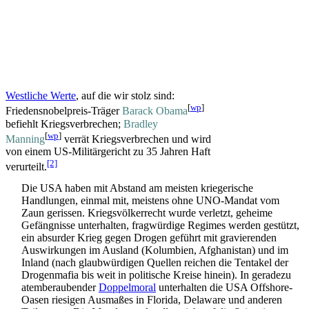
Westliche Werte
, auf die wir stolz sind:
[
wp
]
Friedensnobelpreis-Träger
Barack Obama
befiehlt Kriegsverbrechen;
Bradley
[
wp
]
Manning
verrät Kriegsverbrechen und wird
von einem US-Militär­gericht zu 35 Jahren Haft
[2]
verurteilt.
Die USA haben mit Abstand am meisten kriegerische
Handlungen, einmal mit, meistens ohne UNO-Mandat vom
Zaun gerissen. Kriegs­völkerrecht wurde verletzt, geheime
Gefängnisse unterhalten, fragwürdige Regimes werden gestützt,
ein absurder Krieg gegen Drogen geführt mit gravierenden
Auswirkungen im Ausland (Kolumbien, Afghanistan) und im
Inland (nach glaubwürdigen Quellen reichen die Tentakel der
Drogenmafia bis weit in politische Kreise hinein). In geradezu
atem­beraubender
Doppelmoral
unterhalten die USA Offshore-
Oasen riesigen Ausmaßes in Florida, Delaware und anderen