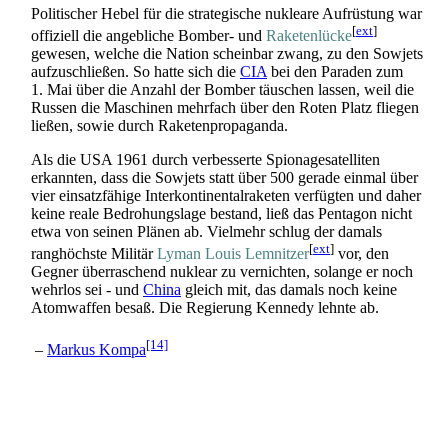
Politischer Hebel für die strategische nukleare Aufrüstung war
[
ext
]
offiziell die angebliche Bomber- und
Raketen­lücke
gewesen, welche die Nation scheinbar zwang, zu den Sowjets
aufzuschließen. So hatte sich die
CIA
bei den Paraden zum
1. Mai über die Anzahl der Bomber täuschen lassen, weil die
Russen die Maschinen mehrfach über den Roten Platz fliegen
ließen, sowie durch Raketen­propaganda.
Als die USA 1961 durch verbesserte Spionage­satelliten
erkannten, dass die Sowjets statt über 500 gerade einmal über
vier einsatz­fähige Inter­kontinental­raketen verfügten und daher
keine reale Bedrohungslage bestand, ließ das Pentagon nicht
etwa von seinen Plänen ab. Vielmehr schlug der damals
[
ext
]
ranghöchste Militär
Lyman Louis Lemnitzer
vor, den
Gegner überraschend nuklear zu vernichten, solange er noch
wehrlos sei - und
China
gleich mit, das damals noch keine
Atomwaffen besaß. Die Regierung Kennedy lehnte ab.
[14]
–
Markus Kompa