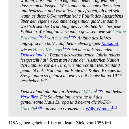
worden, dass man sich eigentlich jeden Tag wundert,
dass es nicht losgeht. Wir können das heute alles sehen
und beurteilen und wir müssen uns fragen, ob und seit
wann es diese US-amerikanische Politik des Ausgreifens
über den eigenen Kontinent eigentlich gibt? Ist damit
wirklich seit der Gründung des Deutschen Reiches jene
Politik in Washington verbunden gewesen, wie sie
George
[
wp
]
[
wp
]
Friedman
von
Stratfor
Anfang des Jahres
angesprochen hat? Läuft heute etwas gegen
Russland
,
[
wp
]
wie es
Henry Kissinger
bei dem aufstrebenden
Deutschland
zu Beginn des vergangenen Jahrhunderts
festgestellt hat? Setzt man heute der russischen Nation
den Stuhl so vor die Türe, wie man es mit Deutschland
gemacht hat? Hat man am Ende des Kalten Krieges die
Sowjetunion so getäuscht, wie es mit Deutschland 1917
geschehen ist?
[
wp
]
Deutschland glaubte an Präsident
Wilson
und bekam
Versailles
. Die Sowjetunion vertraute auf das
gemeinsame Haus Europa und bekam die NATO-
[
wp
]
[13]
Garrotte
an seinen Grenzen.»
-
Willy Wimmer
USA geben geheime Liste nuklearer Ziele von 1956 frei