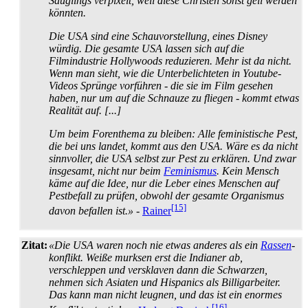
Säuglings verpixelt, weil diese Christen sonst geil werden
könnten.
Die USA sind eine Schauvorstellung, eines Disney
würdig. Die gesamte USA lassen sich auf die
Filmindustrie Hollywoods reduzieren. Mehr ist da nicht.
Wenn man sieht, wie die Unter­belichteten in Youtube-
Videos Sprünge vorführen - die sie im Film gesehen
haben, nur um auf die Schnauze zu fliegen - kommt etwas
Realität auf. [...]
Um beim Forenthema zu bleiben: Alle feministische Pest,
die bei uns landet, kommt aus den USA. Wäre es da nicht
sinnvoller, die USA selbst zur Pest zu erklären. Und zwar
insgesamt, nicht nur beim
Feminismus
. Kein Mensch
käme auf die Idee, nur die Leber eines Menschen auf
Pestbefall zu prüfen, obwohl der gesamte Organismus
[15]
davon befallen ist.»
-
Rainer
Zitat:
«Die USA waren noch nie etwas anderes als ein
Rassen
­
konflikt. Weiße murksen erst die Indianer ab,
verschleppen und versklaven dann die Schwarzen,
nehmen sich Asiaten und Hispanics als Billig­arbeiter.
Das kann man nicht leugnen, und das ist ein enormes
[16]