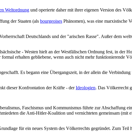
gen Weltordnung
und operierte daher mit ihrer eigenen Version des Völk
fung der Staaten (als
bourgeoises
Phänomen), was eine marxistische Ver
 Vorherrschaft Deutschlands und der "arischen Rasse". Außer dem welt
elsächsische - Westen hielt an der Westfälischen Ordnung fest, in der H
formal erhalten gebliebene, wenn auch nicht mehr funktionierende Völ
bgeschafft. Es begann eine Übergangszeit, in der allein die Verbindun
t dieser Konfrontation der Kräfte - der
Ideologien
. Das Völkerrecht g
iberalismus, Faschismus und Kommunismus führte zur Abschaffung eine
 schmiedeten die Anti-Hitler-Koalition und vernichteten gemeinsam (m
Grundlage für ein neues System des Völkerrechts gegründet. Zum Teil 