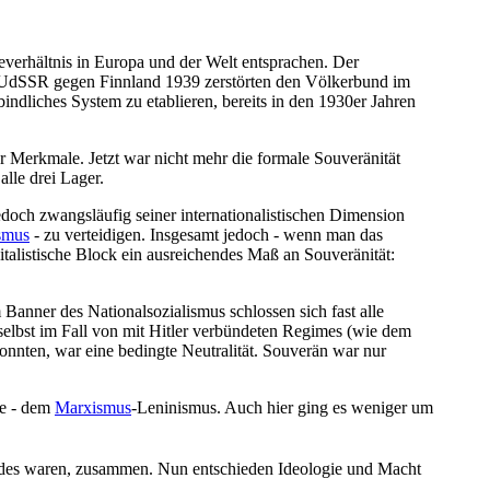
everhältnis in Europa und der Welt entsprachen. Der
er UdSSR gegen Finnland 1939 zerstörten den Völkerbund im
indliches System zu etablieren, bereits in den 1930er Jahren
r Merkmale. Jetzt war nicht mehr die formale Souveränität
lle drei Lager.
jedoch zwangsläufig seiner internationalistischen Dimension
smus
- zu verteidigen. Insgesamt jedoch - wenn man das
italistische Block ein ausreichendes Maß an Souveränität:
nner des National­sozialismus schlossen sich fast alle
 selbst im Fall von mit Hitler verbündeten Regimes (wie dem
konnten, war eine bedingte Neutralität. Souverän war nur
ie - dem
Marxismus
-Leninismus. Auch hier ging es weniger um
es waren, zusammen. Nun entschieden Ideologie und Macht