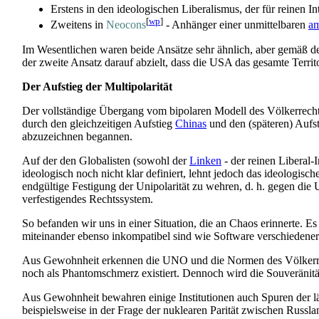
Erstens in den ideologischen Liberalismus, der für reinen I
[
wp
]
Zweitens in
Neocons
- Anhänger einer unmittelbaren
am
Im Wesentlichen waren beide Ansätze sehr ähnlich, aber gemäß dem
der zweite Ansatz darauf abzielt, dass die USA das gesamte Territo
Der Aufstieg der Multipolarität
Der vollständige Übergang vom bipolaren Modell des Völkerrechts
durch den gleichzeitigen Aufstieg
Chinas
und den (späteren) Aufsti
abzuzeichnen begannen.
Auf der den Globalisten (sowohl der
Linken
- der reinen Liberal-
ideologisch noch nicht klar definiert, lehnt jedoch das ideologis
endgültige Festigung der Unipolarität zu wehren, d. h. gegen die
verfestigendes Rechtssystem.
So befanden wir uns in einer Situation, die an Chaos erinnerte. Es 
miteinander ebenso inkompatibel sind wie Software verschiedener 
Aus Gewohnheit erkennen die UNO und die Normen des Völkerrechts 
noch als Phantomschmerz existiert. Dennoch wird die Souveränität
Aus Gewohnheit bewahren einige Institutionen auch Spuren der län
beispielsweise in der Frage der nuklearen Parität zwischen Russ