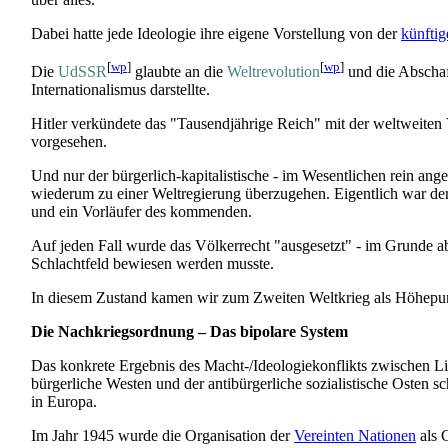
Dabei hatte jede Ideologie ihre eigene Vorstellung von der
künfti
[
wp
]
[
wp
]
Die
UdSSR
glaubte an die
Weltrevolution
und die Abschaf
Internationalismus darstellte.
Hitler verkündete das "Tausendjährige Reich" mit der weltweiten
vorgesehen.
Und nur der bürgerlich-kapitalistische - im Wesentlichen rein ang
wiederum zu einer Weltregierung überzugehen. Eigentlich war der 
und ein Vorläufer des kommenden.
Auf jeden Fall wurde das Völkerrecht "ausgesetzt" - im Grunde a
Schlachtfeld bewiesen werden musste.
In diesem Zustand kamen wir zum Zweiten Weltkrieg als Höhepunk
Die Nachkriegsordnung – Das bipolare System
Das konkrete Ergebnis des Macht-/Ideologie­konflikts zwischen L
bürgerliche Westen und der antibürgerliche sozialistische Osten
in Europa.
Im Jahr 1945 wurde die Organisation der
Vereinten Nationen
als 