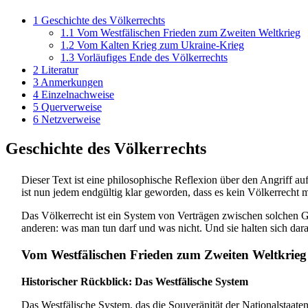
1
Geschichte des Völkerrechts
1.1
Vom Westfälischen Frieden zum Zweiten Weltkrieg
1.2
Vom Kalten Krieg zum Ukraine-Krieg
1.3
Vorläufiges Ende des Völkerrechts
2
Literatur
3
Anmerkungen
4
Einzelnachweise
5
Querverweise
6
Netzverweise
Geschichte des Völkerrechts
Dieser Text ist eine philosophische Reflexion über den Angriff au
ist nun jedem endgültig klar geworden, dass es kein Völkerrecht me
Das Völkerrecht ist ein System von Verträgen zwischen solchen G
anderen: was man tun darf und was nicht. Und sie halten sich dar
Vom Westfälischen Frieden zum Zweiten Weltkrieg
Historischer Rückblick: Das Westfälische System
Das Westfälische System, das die Souveränität der Nationalstaaten