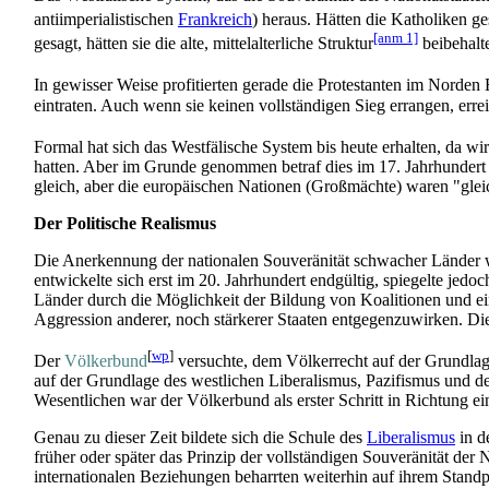
antiimperialistischen
Frankreich
) heraus. Hätten die Katholiken ge
[anm 1]
gesagt, hätten sie die alte, mittelalterliche Struktur
beibehalt
In gewisser Weise profitierten gerade die Protestanten im Norde
eintraten. Auch wenn sie keinen vollständigen Sieg errangen, errei
Formal hat sich das Westfälische System bis heute erhalten, da wi
hatten. Aber im Grunde genommen betraf dies im 17. Jahrhundert nu
gleich, aber die europäischen Nationen (Großmächte) waren "gleic
Der Politische Realismus
Die Anerkennung der nationalen Souveränität schwacher Länder w
entwickelte sich erst im 20. Jahrhundert endgültig, spiegelte jedo
Länder durch die Möglichkeit der Bildung von Koalitionen und ei
Aggression anderer, noch stärkerer Staaten entgegenzuwirken. Die
[
wp
]
Der
Völkerbund
versuchte, dem Völkerrecht auf der Grundlage
auf der Grundlage des westlichen Liberalismus, Pazifismus und der
Wesentlichen war der Völkerbund als erster Schritt in Richtung ei
Genau zu dieser Zeit bildete sich die Schule des
Liberalismus
in d
früher oder später das Prinzip der vollständigen Souveränität der
internationalen Beziehungen beharrten weiterhin auf ihrem Standpu