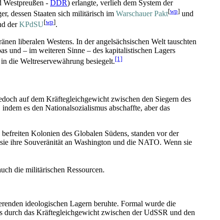
nd Westpreußen -
DDR
) erlangte, verlieh dem System der
[
wp
]
er, dessen Staaten sich militärisch im
Warschauer Pakt
und
[
wp
]
nd der
KPdSU
.
nen liberalen Westens. In der angelsächsischen Welt tauschten
s und – im weiteren Sinne – des kapitalistischen Lagers
[1]
n die Weltreservewährung besiegelt.
h jedoch auf dem Kräftegleichgewicht zwischen den Siegern des
ndem es den National­sozialismus abschaffte, aber das
ch befreiten Kolonien des Globalen Südens, standen vor der
 sie ihre Souveränität an Washington und die NATO. Wenn sie
 auch die militärischen Ressourcen.
rierenden ideologischen Lagern beruhte. Formal wurde die
alles durch das Kräftegleichgewicht zwischen der UdSSR und den