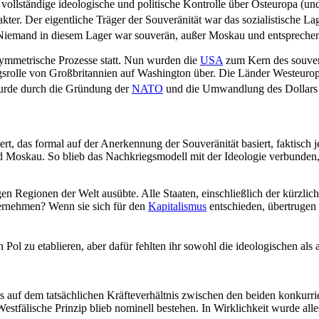
 vollständige ideologische und politische Kontrolle über Osteuropa (u
ter. Der eigentliche Träger der Souveränität war das sozialistische Lag
Niemand in diesem Lager war souverän, außer Moskau und entspreche
symmetrische Prozesse statt. Nun wurden die
USA
zum Kern des souverä
gsrolle von Großbritannien auf Washington über. Die Länder Westeuropa
 wurde durch die Gründung der
NATO
und die Umwandlung des Dollars i
iert, das formal auf der Anerkennung der Souveränität basiert, faktisc
Moskau. So blieb das Nachkriegsmodell mit der Ideologie verbunden, i
gen Regionen der Welt ausübte. Alle Staaten, einschließlich der kürzli
bernehmen? Wenn sie sich für den
Kapitalismus
entschieden, übertrugen
n Pol zu etablieren, aber dafür fehlten ihr sowohl die ideologischen als
das auf dem tatsächlichen Kräfteverhältnis zwischen den beiden konkur
s Westfälische Prinzip blieb nominell bestehen. In Wirklichkeit wurde 