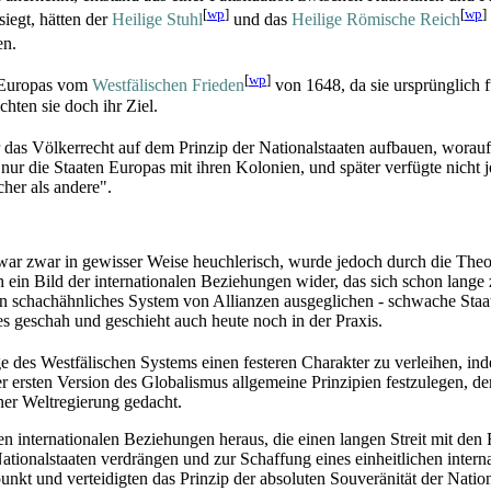
[
wp
]
[
wp
]
siegt, hätten der
Heilige Stuhl
und das
Heilige Römische Reich
en.
[
wp
]
n Europas vom
Westfälischen Frieden
von 1648, da sie ursprünglich 
chten sie doch ihr Ziel.
r das Völkerrecht auf dem Prinzip der Nationalstaaten aufbauen, worauf
r die Staaten Europas mit ihren Kolonien, und später verfügte nicht je
her als andere".
ar zwar in gewisser Weise heuchlerisch, wurde jedoch durch die Theor
ch ein Bild der internationalen Beziehungen wider, das sich schon lange
n schachähnliches System von Allianzen ausgeglichen - schwache Staa
s geschah und geschieht auch heute noch in der Praxis.
 des Westfälischen Systems einen festeren Charakter zu verleihen, ind
 ersten Version des Globalismus allgemeine Prinzipien festzulegen, den
ner Weltregierung gedacht.
en internationalen Beziehungen heraus, die einen langen Streit mit den
 Nationalstaaten verdrängen und zur Schaffung eines einheitlichen inter
nkt und verteidigten das Prinzip der absoluten Souveränität der Nationa