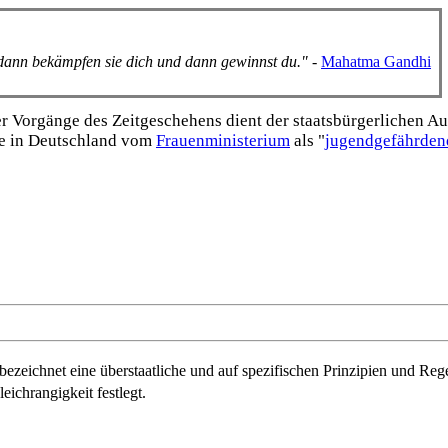
, dann bekämpfen sie dich und dann gewinnst du."
-
Mahatma Gandhi
Vorgänge des Zeitgeschehens dient der staats­bürgerlichen Aufk
e in Deutschland vom
Frauen­ministerium
als "
jugend­gefährden
 bezeichnet eine überstaatliche und auf spezifischen Prinzipien und Re
ichrangigkeit festlegt.