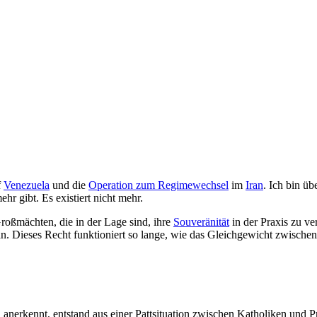
f
Venezuela
und die
Operation zum Regimewechsel
im
Iran
. Ich bin üb
hr gibt. Es existiert nicht mehr.
roßmächten, die in der Lage sind, ihre
Souveränität
in der Praxis zu ve
an. Dieses Recht funktioniert so lange, wie das Gleichgewicht zwische
 anerkennt, entstand aus einer Pattsituation zwischen Katholiken und 