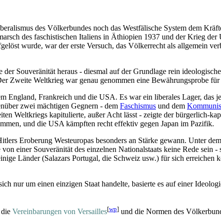
Liberalismus des Völkerbundes noch das Westfälische System dem Kräft
arsch des faschistischen Italiens in Äthiopien 1937 und der Krieg d
elöst wurde, war der erste Versuch, das Völkerrecht als allgemein verb
der Souveränität heraus - diesmal auf der Grundlage rein ideologische
. Der Zweite Weltkrieg war genau genommen eine Bewährungsprobe für a
llem England, Frankreich und die USA. Es war ein liberales Lager, das 
genüber zwei mächtigen Gegnern - dem
Faschismus
und dem
Kommuni
n Weltkriegs kapitulierte, außer Acht lässt - zeigte der bürgerlich-kap
ammen, und die USA kämpften recht effektiv gegen Japan im Pazifik.
tlers Eroberung Westeuropas besonders an Stärke gewann. Unter dem Ba
von einer Souveränität des einzelnen Nationalstaats keine Rede sein -
nige Länder (Salazars Portugal, die Schweiz usw.) für sich erreichen 
ch nur um einen einzigen Staat handelte, basierte es auf einer Ideolog
[
wp
]
 die
Vereinbarungen von Versailles
und die Normen des Völkerbund