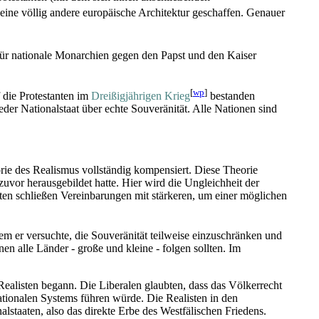
eine völlig andere europäische Architektur geschaffen. Genauer
für nationale Monarchien gegen den Papst und den Kaiser
[
wp
]
 die Protestanten im
Dreißigjährigen Krieg
bestanden
der Nationalstaat über echte Souveränität. Alle Nationen sind
ie des Realismus vollständig kompensiert. Diese Theorie
 zuvor herausgebildet hatte. Hier wird die Ungleichheit der
ten schließen Vereinbarungen mit stärkeren, um einer möglichen
em er versuchte, die Souveränität teilweise einzuschränken und
en alle Länder - große und kleine - folgen sollten. Im
 Realisten begann. Die Liberalen glaubten, dass das Völkerrecht
nationalen Systems führen würde. Die Realisten in den
lstaaten, also das direkte Erbe des Westfälischen Friedens.