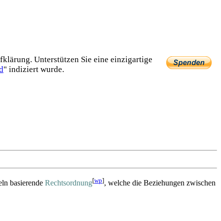
lärung. Unterstützen Sie eine einzig­artige
d
" indiziert wurde.
[
wp
]
geln basierende
Rechtsordnung
, welche die Beziehungen zwischen