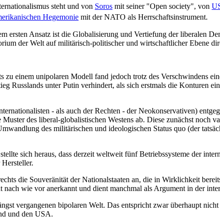
nternationalismus steht und von
Soros
mit seiner "Open society", von
U
erikanischen Hegemonie
mit der NATO als Herrschaftsinstrument.
 ersten Ansatz ist die Globalisierung und Vertiefung der liberalen Dem
rium der Welt auf militärisch-politischer und wirtschaftlicher Ebene dir
 zu einem unipolaren Modell fand jedoch trotz des Verschwindens eines
eg Russlands unter Putin verhindert, als sich erstmals die Konturen eine
Internationalisten - als auch der Rechten - der Neokonservativen) entgeg
che Muster des liberal-globalistischen Westens ab. Diese zunächst noch
 Umwandlung des militärischen und ideologischen Status quo (der tatsäc
stellte sich heraus, dass derzeit weltweit fünf Betriebssysteme der inter
Hersteller.
die Souveränität der Nationalstaaten an, die in Wirklichkeit bereits 
 nach wie vor anerkannt und dient manchmal als Argument in der intern
gst vergangenen bipolaren Welt. Das entspricht zwar überhaupt nicht d
land und den USA.