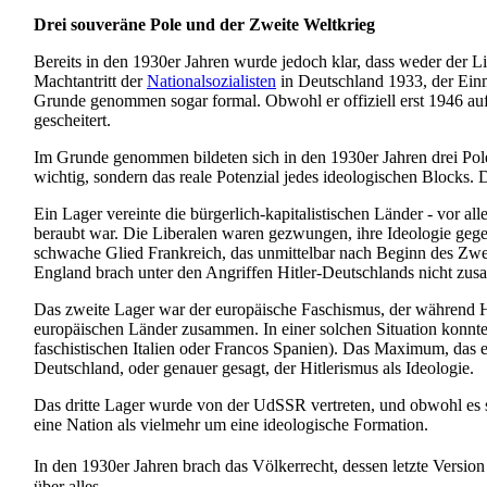
Drei souveräne Pole und der Zweite Weltkrieg
Bereits in den 1930er Jahren wurde jedoch klar, dass weder der 
Machtantritt der
Nationalsozialisten
in Deutschland 1933, der Einm
Grunde genommen sogar formal. Obwohl er offiziell erst 1946 aufg
gescheitert.
Im Grunde genommen bildeten sich in den 1930er Jahren drei Pole 
wichtig, sondern das reale Potenzial jedes ideologischen Blocks
Ein Lager vereinte die bürgerlich-kapitalistischen Länder - vor a
beraubt war. Die Liberalen waren gezwungen, ihre Ideologie ge
schwache Glied Frankreich, das unmittelbar nach Beginn des Zweite
England brach unter den Angriffen Hitler-Deutschlands nicht zus
Das zweite Lager war der europäische Faschismus, der während Hi
europäischen Länder zusammen. In einer solchen Situation konnte 
faschistischen Italien oder Francos Spanien). Das Maximum, das ei
Deutschland, oder genauer gesagt, der Hitlerismus als Ideologie.
Das dritte Lager wurde von der UdSSR vertreten, und obwohl es si
eine Nation als vielmehr um eine ideologische Formation.
In den 1930er Jahren brach das Völkerrecht, dessen letzte Version
über alles.