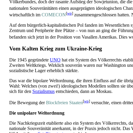
Völkerbundes, doch der rasante Aufstieg der Sowjetunion, die die
nationalen Souveränitäten einen ausgeprägten ideologischen Charak
[
wp
]
wirtschaftlich im
COMECON
zusammen­geschlossen hatten. 
Auf dem bürgerlich-kapitalistischen Pol fanden im Wesentlichen 
Zentrum und Peripherie ihre Plätze – von nun an ging die Führun
befanden sich jetzt in der Position von Vasallen Amerikas. Dies
Vom Kalten Krieg zum Ukraine-Krieg
Die 1945 gegründete
UNO
hat ein System des Völkerrechts etabl
Zweiten Weltkriegs. Wirklich souverän waren nur Washington und 
sozialistische Lager erheblich stärkte.
Das war die bipolare Weltordnung, die ihren Einfluss auf die übri
Wahl: Welches (von zwei!) ideologischen Modellen sollten sie ü
sich für den
Sozialismus
entschieden, dann an Moskau.
[
wp
]
Die Bewegung der
Blockfreien Staaten
versuchte, einen dritte
Die unipolare Weltordnung
Die Nachkriegszeit etablierte also ein System des Völkerrechts, 
nationale Souveränität anerkannt, in der Praxis jedoch nicht. Da