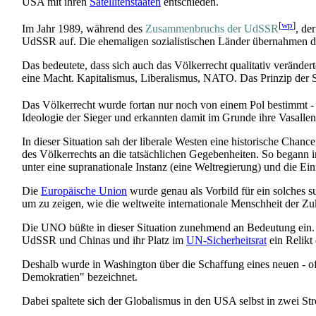
USA mit ihren
Satellitenstaaten
entschieden.
[
wp
]
Im Jahr 1989, während des
Zusammenbruchs der UdSSR
, de
UdSSR auf. Die ehemaligen sozialistischen Länder übernahmen die
Das bedeutete, dass sich auch das Völkerrecht qualitativ veränder
eine Macht. Kapitalismus, Liberalismus, NATO. Das Prinzip der S
Das Völkerrecht wurde fortan nur noch von einem Pol bestimmt -
Ideologie der Sieger und erkannten damit im Grunde ihre Vasallen
In dieser Situation sah der liberale Westen eine historische Chan
des Völkerrechts an die tatsächlichen Gegebenheiten. So begann i
unter eine supranationale Instanz (eine Weltregierung) und die Ei
Die
Europäische Union
wurde genau als Vorbild für ein solches 
um zu zeigen, wie die weltweite internationale Menschheit der Zuk
Die UNO büßte in dieser Situation zunehmend an Bedeutung ein. Er
UdSSR und Chinas und ihr Platz im
UN-Sicherheitsrat
ein Relikt 
Deshalb wurde in Washington über die Schaffung eines neuen - o
Demokratien" bezeichnet.
Dabei spaltete sich der Globalismus in den USA selbst in zwei S