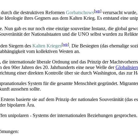
[
wp
]
r durch die destruktiven Reformen
Gorbatschows
verursacht wurde, 
 Ideologie ihres Gegners aus dem Kalten Krieg. Es entstand eine unip
te. Nun gab es nur noch eine einzige souveräne Instanz, die global ge
ouveränität der Nationalstaaten und die UNO selbst wurden zu Relikte
[
wp
]
 den Siegern des
Kalten Krieges
. Die Besiegten (das ehemalige soz
­abhängigkeit vom kollektiven Westen an.
ce, die internationale liberale Ordnung und das Prinzip der Machtvorher
n den 90er Jahren des 20. Jahrhunderts eine neue Welle der
Globalisie
nrichtung einer direkten Kontrolle über sie durch Washington, das zur 
supranationales System für die gesamte Menschheit gegründet. Migrant
unft aussehen sollte.
stens basierte sie auf dem Prinzip der nationalen Souveränität (das e
der bipolaren Ära.
ffen unipolaren - Systems der internationalen Beziehungen gesprochen
trömungen: