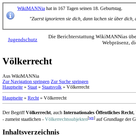
WikiMANNia
hat in 167 Tagen seinen 18. Geburtstag.
"Zuerst ignorieren sie dich, dann lachen sie über dich
Die Bericht­erstattung WikiMANNias über 
Jugendschutz
Webpräsenz, di
Völkerrecht
Aus WikiMANNia
Zur Navigation springen
Zur Suche springen
Hauptseite
»
Staat
»
Staatsvolk
» Völkerrecht
Hauptseite
»
Recht
» Völkerrecht
Der Begriff
Völkerrecht
, auch
Internationales Öffentliches Recht
,
[
wp
]
- zumeist staatlichen -
Völkerrechts­subjekten
auf Grundlage der Gle
Inhaltsverzeichnis