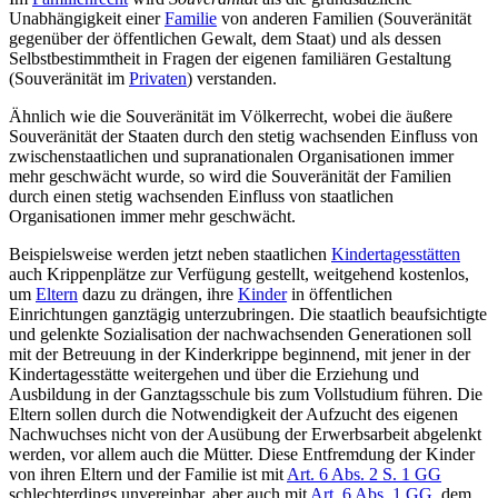
Unabhängigkeit einer
Familie
von anderen Familien (Souveränität
gegenüber der öffentlichen Gewalt, dem Staat) und als dessen
Selbstbestimmtheit in Fragen der eigenen familiären Gestaltung
(Souveränität im
Privaten
) verstanden.
Ähnlich wie die Souveränität im Völkerrecht, wobei die äußere
Souveränität der Staaten durch den stetig wachsenden Einfluss von
zwischen­staatlichen und supra­nationalen Organisationen immer
mehr geschwächt wurde, so wird die Souveränität der Familien
durch einen stetig wachsenden Einfluss von staatlichen
Organisationen immer mehr geschwächt.
Beispielsweise werden jetzt neben staatlichen
Kinder­tages­stätten
auch Krippen­plätze zur Verfügung gestellt, weitgehend kostenlos,
um
Eltern
dazu zu drängen, ihre
Kinder
in öffentlichen
Einrichtungen ganztägig unterzubringen. Die staatlich beaufsichtigte
und gelenkte Sozialisation der nachwachsenden Generationen soll
mit der Betreuung in der Kinderkrippe beginnend, mit jener in der
Kinder­tages­stätte weitergehen und über die Erziehung und
Ausbildung in der Ganztagsschule bis zum Vollstudium führen. Die
Eltern sollen durch die Notwendigkeit der Aufzucht des eigenen
Nachwuchses nicht von der Ausübung der Erwerbsarbeit abgelenkt
werden, vor allem auch die Mütter. Diese Entfremdung der Kinder
von ihren Eltern und der Familie ist mit
Art. 6 Abs. 2 S. 1 GG
schlechterdings unvereinbar, aber auch mit
Art. 6 Abs. 1 GG
, dem