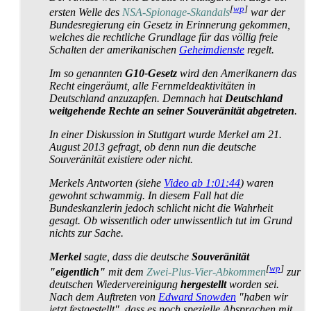
[
wp
]
ersten Welle des
NSA-Spionage-Skandals
war der
Bundesregierung ein Gesetz in Erinnerung gekommen,
welches die rechtliche Grundlage für das völlig freie
Schalten der amerikanischen
Geheimdienste
regelt.
Im so genannten
G10-Gesetz
wird den Amerikanern das
Recht eingeräumt, alle Fernmelde­aktivitäten in
Deutschland anzuzapfen. Demnach hat
Deutschland
weitgehende Rechte an seiner Souveränität abgetreten
.
In einer Diskussion in Stuttgart wurde Merkel am 21.
August 2013 gefragt, ob denn nun die deutsche
Souveränität existiere oder nicht.
Merkels Antworten (siehe
Video ab 1:01:44
) waren
gewohnt schwammig. In diesem Fall hat die
Bundeskanzlerin jedoch schlicht nicht die Wahrheit
gesagt. Ob wissentlich oder unwissentlich tut im Grund
nichts zur Sache.
Merkel
sagte, dass die deutsche
Souveränität
[
wp
]
"eigentlich"
mit dem
Zwei-Plus-Vier-Abkommen
zur
deutschen Wieder­vereinigung
hergestellt
worden sei.
Nach dem Auftreten von
Edward Snowden
"haben wir
jetzt festgestellt", dass es noch spezielle Absprachen mit