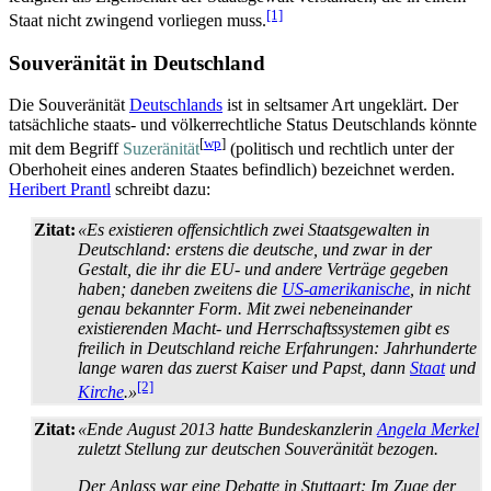
[1]
Staat nicht zwingend vorliegen muss.
Souveränität in Deutschland
Die Souveränität
Deutschlands
ist in seltsamer Art ungeklärt. Der
tatsächliche staats- und völker­rechtliche Status Deutschlands könnte
[
wp
]
mit dem Begriff
Suzeränität
(politisch und rechtlich unter der
Oberhoheit eines anderen Staates befindlich) bezeichnet werden.
Heribert Prantl
schreibt dazu:
Zitat:
«Es existieren offensichtlich zwei Staatsgewalten in
Deutschland: erstens die deutsche, und zwar in der
Gestalt, die ihr die EU- und andere Verträge gegeben
haben; daneben zweitens die
US-amerikanische
, in nicht
genau bekannter Form. Mit zwei neben­einander
existierenden Macht- und Herrschafts­systemen gibt es
freilich in Deutschland reiche Erfahrungen: Jahrhunderte
lange waren das zuerst Kaiser und Papst, dann
Staat
und
[2]
Kirche
.»
Zitat:
«Ende August 2013 hatte Bundeskanzlerin
Angela Merkel
zuletzt Stellung zur deutschen Souveränität bezogen.
Der Anlass war eine Debatte in Stuttgart: Im Zuge der