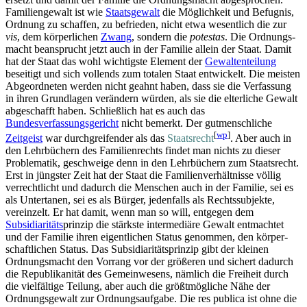
Familiengewalt ist wie
Staatsgewalt
die Möglichkeit und Befugnis,
Ordnung zu schaffen, zu befrieden, nicht etwa wesentlich die zur
vis
, dem körperlichen
Zwang
, sondern die
potestas
. Die Ordnungs­
macht beansprucht jetzt auch in der Familie allein der Staat. Damit
hat der Staat das wohl wichtigste Element der
Gewaltenteilung
beseitigt und sich vollends zum totalen Staat entwickelt. Die meisten
Abgeordneten werden nicht geahnt haben, dass sie die Verfassung
in ihren Grundlagen verändern würden, als sie die elterliche Gewalt
abgeschafft haben. Schließlich hat es auch das
Bundesverfassungsgericht
nicht bemerkt. Der gutmenschliche
[
wp
]
Zeitgeist
war durchgreifender als das
Staatsrecht
. Aber auch in
den Lehrbüchern des Familienrechts findet man nichts zu dieser
Problematik, geschweige denn in den Lehrbüchern zum Staatsrecht.
Erst in jüngster Zeit hat der Staat die Familien­ver­hältnisse völlig
verrechtlicht und dadurch die Menschen auch in der Familie, sei es
als Untertanen, sei es als Bürger, jedenfalls als Rechts­subjekte,
vereinzelt. Er hat damit, wenn man so will, entgegen dem
Subsidiaritäts
­prinzip die stärkste intermediäre Gewalt entmachtet
und der Familie ihren eigentlichen Status genommen, den körper­
schaft­lichen Status. Das Subsidiaritäts­prinzip gibt der kleinen
Ordnungsmacht den Vorrang vor der größeren und sichert dadurch
die Republikanität des Gemeinwesens, nämlich die Freiheit durch
die vielfältige Teilung, aber auch die größtmögliche Nähe der
Ordnungsgewalt zur Ordnungs­aufgabe. Die res publica ist ohne die