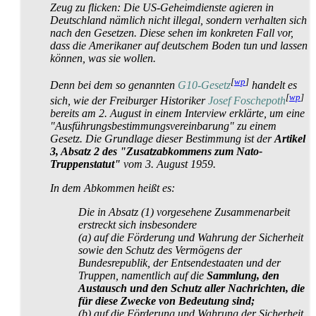
Zeug zu flicken: Die US-Geheimdienste agieren in
Deutschland nämlich nicht illegal, sondern verhalten sich
nach den Gesetzen. Diese sehen im konkreten Fall vor,
dass die Amerikaner auf deutschem Boden tun und lassen
können, was sie wollen.
[
wp
]
Denn bei dem so genannten
G10-Gesetz
handelt es
[
wp
]
sich, wie der Freiburger Historiker
Josef Foschepoth
bereits am 2. August in einem Interview erklärte, um eine
"Ausführungs­bestimmungs­vereinbarung" zu einem
Gesetz. Die Grundlage dieser Bestimmung ist der
Artikel
3, Absatz 2 des "Zusatz­abkommens zum Nato-
Truppenstatut"
vom 3. August 1959.
In dem Abkommen heißt es:
Die in Absatz (1) vorgesehene Zusammenarbeit
erstreckt sich insbesondere
(a) auf die Förderung und Wahrung der Sicherheit
sowie den Schutz des Vermögens der
Bundesrepublik, der Entsende­staaten und der
Truppen, namentlich auf die
Sammlung, den
Austausch und den Schutz aller Nachrichten, die
für diese Zwecke von Bedeutung sind;
(b) auf die Förderung und Wahrung der Sicherheit