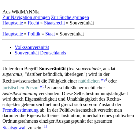
Aus WikiMANNia
Zur Navigation springen
Zur Suche springen
Hauptseite
»
Recht
»
Staatsrecht
» Souveränität
Hauptseite
»
Politik
»
Staat
» Souveränität
Volkssouveränität
Souveränität Deutschlands
Unter dem Begriff
Souveränität
(frz.
souveraineté
, aus lat.
superanus
, "darüber befindlich, überlegen") wird in der
[
wp
]
Rechtswissenschaft die Fähigkeit einer
natürlichen
oder
[
wp
]
juristischen Person
zu aus­schließlicher rechtlicher
Selbstbestimmung
verstanden. Diese Selbst­bestimmungs­fähigkeit
wird durch Eigenständigkeit und Unabhängigkeit des Rechts­
subjektes gekennzeichnet und grenzt sich so vom Zustand der
Fremdbestimmung
ab. In der Politik­wissen­schaft versteht man
darunter die Eigenschaft einer Institution, innerhalb eines politischen
Ordnungs­rahmens einziger Ausgangspunkt der gesamten
[1]
Staatsgewalt
zu sein.