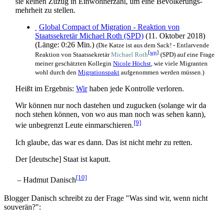
sie keinen Zuzug in Einwohner­zahl, um eine Bevölkerungs­
mehrheit zu stellen.
Global Compact of Migration - Reaktion von
Staatssekretär Michael Roth (SPD)
(11. Oktober 2018)
(Länge: 0:26 Min.)
(Die Katze ist aus dem Sack! - Entlarvende
[
wp
]
Reaktion von Staats­sekretär
Michael Roth
(SPD) auf eine Frage
meiner geschätzten Kollegin
Nicole Höchst
, wie viele Migranten
wohl durch den
Migrationspakt
aufgenommen werden müssen.)
Heißt im Ergebnis:
Wir
haben jede Kontrolle verloren.
Wir können nur noch dastehen und zugucken (solange wir da
noch stehen können, von wo aus man noch was sehen kann),
[9]
wie unbegrenzt Leute ein­marschieren.
Ich glaube, das war es dann. Das ist nicht mehr zu retten.
Der [deutsche] Staat ist kaputt.
[10]
– Hadmut Danisch
Blogger Danisch schreibt zu der Frage "Was sind wir, wenn nicht
souverän?":