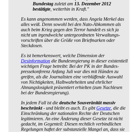
Bundestag
zuletzt am
13. Dezember 2012
bestätigte
, weiterhin in Kraft."
Es kann angenommen werden, dass Angela Merkel das
alles weiß. Denn sowohl bei den Nato-Abkommen als
auch beim Krieg gegen den Terror handelt es sich ja
nicht um irgendwelche unter­geordneten Verwaltungs­
vorschriften über die Größe von Briefmarken oder
Steckdosen.
Es ist bemerkenswert, welche Dimension der
Desinformation
die Bundesregierung in dieser existentiell
wichtigen Frage betreibt: Bei der PK in der Bundes­
presse­konferenz Anfang Juli war dies mit Händen zu
greifen, als die Journalisten eine verblüffende Auswahl
von Nichtigkeiten, Halb­wahr­heiten und ehrlicher
Ahnungs­losigkeit präsentiert erhielten (zum Nachlesen
bei der Bundesregierung).
In jedem Fall ist die
deutsche Souveränität massiv
beschränkt
- und bleibt es auch. Es gibt
Gesetze
, die die
Einschränkung der nationalen Rechte der Deutschen
legitimieren. An eine Änderung dieser Gesetze ist nicht
gedacht, im Gegenteil: Diesen rechtlich verbindlichen
Regelungen haftet der substanzielle Mangel an, dass sie