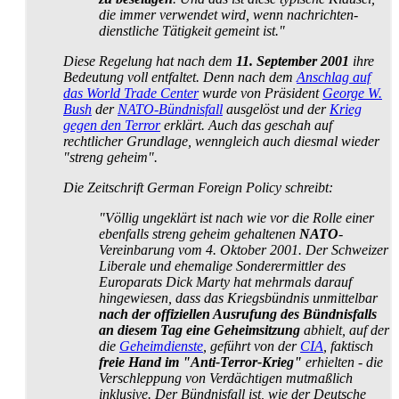
die immer verwendet wird, wenn nachrichten­
dienstliche Tätigkeit gemeint ist."
Diese Regelung hat nach dem
11. September 2001
ihre
Bedeutung voll entfaltet. Denn nach dem
Anschlag auf
das World Trade Center
wurde von Präsident
George W.
Bush
der
NATO-Bündnisfall
ausgelöst und der
Krieg
gegen den Terror
erklärt. Auch das geschah auf
rechtlicher Grundlage, wenngleich auch diesmal wieder
"streng geheim".
Die Zeitschrift
German Foreign Policy
schreibt:
"Völlig ungeklärt ist nach wie vor die Rolle einer
ebenfalls streng geheim gehaltenen
NATO
-
Vereinbarung vom 4. Oktober 2001. Der Schweizer
Liberale und ehemalige Sonder­ermittler des
Europarats Dick Marty hat mehrmals darauf
hingewiesen, dass das Kriegs­bündnis unmittelbar
nach der offiziellen Ausrufung des Bündnisfalls
an diesem Tag eine Geheim­sitzung
abhielt, auf der
die
Geheimdienste
, geführt von der
CIA
, faktisch
freie Hand im "Anti-Terror-Krieg"
erhielten - die
Verschleppung von Verdächtigen mutmaßlich
inklusive. Der Bündnisfall ist, wie der Deutsche