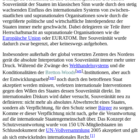
Souveränität der Staaten im klassischen Sinn wurde durch den stetig
wachsenden Einfluss des internationalen Systems von zwischen­
staatlichen und supra­nationalen Organisationen sowie durch die
vergrößerte politische und wirtschaftliche Interdependenz der
Staaten immer mehr geschwächt. Dabei delegieren sie Teile ihrer
Herrschaftsmacht an supra­nationale Organisationen wie die
Europäische Union
oder EURATOM. Ihre Souveränität wurde
dadurch zwar begrenzt, aber keineswegs aufgehoben.
Insbesondere außerhalb der global vernetzten Zentren des Nordens
gerät die absolute Interpretation von Souveränität immer mehr unter
Druck. Während die Zwänge des
Welt­handels­systems
und die
[
wp
]
Konditionalitäten der
Bretton-Woods
-Institutionen, aber auch
[
wp
]
der
Entwicklungsarbeit
noch durch den betroffenen Staat
akzeptiert werden müssen, verletzen internationale Interventionen
gegen den Willen des Staates dessen Souveränität direkt. Im
internationalen Diskurs wird daher versucht, Souveränität neu zu
definieren: nicht mehr als absolutes Abwehrrecht eines Staates,
sondern als Verpflichtung, für den Schutz seiner
Bürger
zu sorgen.
Komme er dieser Verpflichtung nicht nach, gehe die Verantwortung
auf die internationale Staaten­gemein­schaft über. Das Konzept der
Schutz­verantwortung wurde von 150 UN-Mitglied­staaten im
Schlussdokument der
UN-Vollversammlung
2005 akzeptiert und gilt
[1]
als sich entwickelndes internationales Recht.