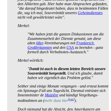
den Alliierten gab. Hier habe man Absprachen gefunden,
"die darauf hingedeutet haben, dass in bestimmten Fällen
die, sag ich mal, Souveränität unseres
Geheimdienstes
nicht voll gewährleistet wäre".
Merkel:
"Wir haben jetzt die ganzen Diskussionen um die
Zusammen­arbeit der Dienste genutzt, um diese
alten
68er
-Vereinbarungen mit
Frankreich
,
Großbritannien
und den
USA
zu beenden - ganz
formell durch Verbal­noten-Austausch."
Merkel wörtlich:
"
Damit ist auch in diesem letzten Bereich unsere
Souveränität hergestellt.
Und ich glaube, damit
haben wir eigentlich das Problem gelöst."
Seither sind einige Monate vergangen - und erneut kommt
ein Spionage-Fall ans Tageslicht. Diesmal entrüstet sich
Innenminister de
Maizière
und kündigt Vergeltungs­
[
ext
]
maßnahmen an (
mehr dazu hier
).
Doch niemand hat die Absicht, den Amerikanern am