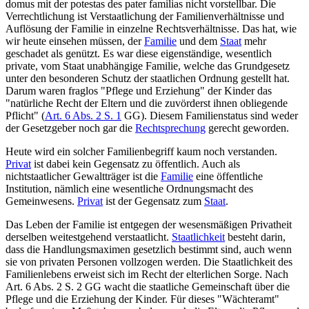
domus mit der potestas des pater familias nicht vorstellbar. Die
Verrechtlichung ist Verstaatlichung der Familien­verhältnisse und
Auflösung der Familie in einzelne Rechts­verhältnisse. Das hat, wie
wir heute einsehen müssen, der
Familie
und dem
Staat
mehr
geschadet als genützt. Es war diese eigenständige, wesentlich
private, vom Staat unabhängige Familie, welche das Grundgesetz
unter den besonderen Schutz der staatlichen Ordnung gestellt hat.
Darum waren fraglos "Pflege und Erziehung" der Kinder das
"natürliche Recht der Eltern und die zuvörderst ihnen obliegende
Pflicht" (
Art. 6 Abs. 2 S. 1
GG). Diesem Familienstatus sind weder
der Gesetzgeber noch gar die
Rechtsprechung
gerecht geworden.
Heute wird ein solcher Familienbegriff kaum noch verstanden.
Privat
ist dabei kein Gegensatz zu öffentlich. Auch als
nichtstaatlicher Gewaltträger ist die
Familie
eine öffentliche
Institution, nämlich eine wesentliche Ordnungsmacht des
Gemeinwesens.
Privat
ist der Gegensatz zum
Staat
.
Das Leben der Familie ist entgegen der wesens­mäßigen Privatheit
derselben weitest­gehend verstaatlicht.
Staatlichkeit
besteht darin,
dass die Handlungs­maximen gesetzlich bestimmt sind, auch wenn
sie von privaten Personen vollzogen werden. Die Staatlichkeit des
Familienlebens erweist sich im Recht der elterlichen Sorge. Nach
Art. 6 Abs. 2 S. 2 GG wacht die staatliche Gemeinschaft über die
Pflege und die Erziehung der Kinder. Für dieses "Wächteramt"