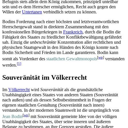
Befugnis stets allein dem König zukommen, prinzipiell unteilbar
sein und es dem Herrscher ermöglichen, Recht auch gegen den
Willen der
Untertanen
verbindlich setzen zu können.
Bodins Forderung nach einer höchsten und letzt­verantwortlichen
Herrscher­gewalt stand in direktem Zusammenhang mit den
konfessionellen Bürger­kriegen in
Frankreich
, durch die Bodin die
Fähigkeit des Staates zu friedlicher Konflikt­bewältigung gefährdet
sah. Einzig die
unbeschränkte
Konzentration aller rechtlichen und
physischen Staatsgewalt in den Händen des Königs konnte nach
Bodin Sicherheit und Frieden im Lande garantieren. Bodin kann
[
wp
]
somit als Vordenker des
staatlichen Gewaltmonopols
verstanden
[1]
werden.
Souveränität im Völkerrecht
Im
Völkerrecht
wird
Souveränität
als die grundsätzliche
Unabhängigkeit eines Staates von anderen Staaten (Souveränität
nach außen) und als dessen Selbstbestimmtheit in Fragen der
eigenen staatlichen Gestaltung (Souveränität nach innen)
verstanden. In der modernen Staatenwelt ist die ursprünglich von
[
wp
]
Jean Bodin
mit Souveränität gemeinte Idee von der völligen
Unabhängigkeit des Staates, über seine inneren und äußeren
Belange zu bestimmen, an ihre Grenzen gestoßen. Die äußere