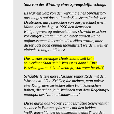
Satz von der Wirkung eines Sprengstoff­anschlags
Es war ein Satz von der Wirkung eines Sprengstoff­
anschlages auf das nationale Selbstverständnis der
Deutschen, ausgesprochen von ausgerechnet jenem
Mann, der im August 1990 den deutschen
Einigungsvertrag unterzeichnete. Obwohl er schon
vor einiger Zeit fiel und von einer ganzen Reihe
aufmerksamer Internet­medien zitiert wurde, muss
dieser Satz noch einmal thematisiert werden, weil er
einfach so unglaublich ist.
Das wiedervereinigte Deutschland soll kein
souveräner Staat sein? Was ist es dann? Eine
Besatzungszone? Und wenn ja, von wem besetzt?
Schäuble leitete diese Passage seiner Rede mit den
Worten ein: "Die Kritiker, die meinen, man müsse
eine Kongruenz zwischen allen Politik­bereichen
haben, die gehen ja in Wahrheit von dem Regelungs­
monopol des National­staates aus."
Diese durch das Völkerrecht geschützte Souveränität
sei aber in Europa spätestens mit den beiden
Weltkriegen "längst ad absurdum geführt" worden.