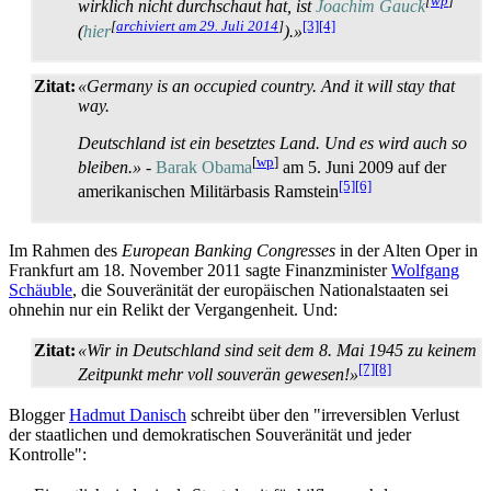
[
wp
]
wirklich nicht durchschaut hat, ist
Joachim Gauck
[
archiviert am 29. Juli 2014
]
[3]
[4]
(
hier
).»
Zitat:
«Germany is an occupied country. And it will stay that
way.
Deutschland ist ein besetztes Land. Und es wird auch so
[
wp
]
bleiben.»
-
Barak Obama
am 5. Juni 2009 auf der
[5]
[6]
amerikanischen Militärbasis Ramstein
Im Rahmen des
European Banking Congresses
in der Alten Oper in
Frankfurt am 18. November 2011 sagte Finanzminister
Wolfgang
Schäuble
, die Souveränität der europäischen National­staaten sei
ohnehin nur ein Relikt der Vergangenheit. Und:
Zitat:
«Wir in Deutschland sind seit dem 8. Mai 1945 zu keinem
[7]
[8]
Zeitpunkt mehr voll souverän gewesen!»
Blogger
Hadmut Danisch
schreibt über den "irreversiblen Verlust
der staatlichen und demokratischen Souveränität und jeder
Kontrolle":