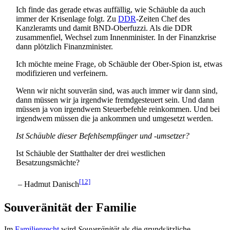
Ich finde das gerade etwas auffällig, wie Schäuble da auch
immer der Krisenlage folgt. Zu
DDR
-Zeiten Chef des
Kanzleramts und damit BND-Oberfuzzi. Als die DDR
zusammenfiel, Wechsel zum Innenminister. In der Finanzkrise
dann plötzlich Finanz­minister.
Ich möchte meine Frage, ob Schäuble der Ober-Spion ist, etwas
modifizieren und verfeinern.
Wenn wir nicht souverän sind, was auch immer wir dann sind,
dann müssen wir ja irgendwie fremdgesteuert sein. Und dann
müssen ja von irgendwem Steuerbefehle reinkommen. Und bei
irgendwem müssen die ja ankommen und umgesetzt werden.
Ist Schäuble dieser Befehls­empfänger und -umsetzer?
Ist Schäuble der Statthalter der drei westlichen
Besatzungsmächte?
[12]
– Hadmut Danisch
Souveränität der Familie
Im
Familienrecht
wird
Souveränität
als die grundsätzliche