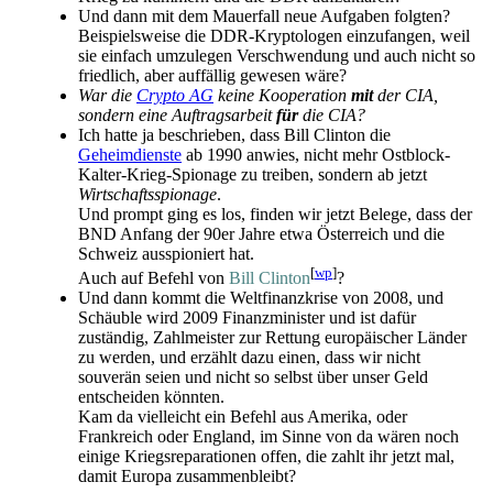
Und dann mit dem Mauerfall neue Aufgaben folgten?
Beispielsweise die DDR-Kryptologen einzufangen, weil
sie einfach umzulegen Verschwendung und auch nicht so
friedlich, aber auffällig gewesen wäre?
War die
Crypto AG
keine Kooperation
mit
der CIA,
sondern eine Auftragsarbeit
für
die CIA?
Ich hatte ja beschrieben, dass Bill Clinton die
Geheimdienste
ab 1990 anwies, nicht mehr Ostblock-
Kalter-Krieg-Spionage zu treiben, sondern ab jetzt
Wirtschafts­spionage
.
Und prompt ging es los, finden wir jetzt Belege, dass der
BND Anfang der 90er Jahre etwa Österreich und die
Schweiz ausspioniert hat.
[
wp
]
Auch auf Befehl von
Bill Clinton
?
Und dann kommt die Weltfinanzkrise von 2008, und
Schäuble wird 2009 Finanzminister und ist dafür
zuständig, Zahlmeister zur Rettung europäischer Länder
zu werden, und erzählt dazu einen, dass wir nicht
souverän seien und nicht so selbst über unser Geld
entscheiden könnten.
Kam da vielleicht ein Befehl aus Amerika, oder
Frankreich oder England, im Sinne von da wären noch
einige Kriegs­reparationen offen, die zahlt ihr jetzt mal,
damit Europa zusammenbleibt?