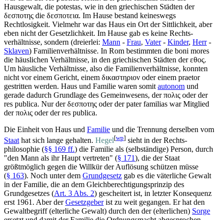
Hausgewalt, die potestas, wie in den griechischen Städten der
δεσποτης die δεσποτεια. Im Hause bestand keineswegs
Rechtlosigkeit. Vielmehr war das Haus ein Ort der Sittlichkeit, aber
eben nicht der Gesetzlichkeit. Im Hause gab es keine Rechts­
verhältnisse, sondern (dreierlei:
Mann
-
Frau
,
Vater
-
Kinder
,
Herr
-
Sklaven
) Familien­verhältnisse. In Rom bestimmten die boni mores
die häuslichen Verhältnisse, in den griechischen Städten der εθος.
Um häusliche Verhältnisse, also die Familien­verhältnisse, konnten
nicht vor einem Gericht, einem δικαστηριον oder einem praetor
gestritten werden. Haus und Familie waren somit
autonom
und
gerade dadurch Grundlage des Gemeinwesens, der πολις oder der
res publica. Nur der δεσποτης oder der pater familias war Mitglied
der πολις oder der res publica.
Die Einheit von Haus und
Familie
und die Trennung derselben vom
[
wp
]
Staat
hat sich lange gehalten.
Hegel
sieht in der Rechts­
philosophie (
§§ 169 ff.
) die Familie als (selbständige) Person, durch
"den Mann als ihr Haupt vertreten" (
§ 171
), die der Staat
größtmöglich gegen die Willkür der Auflösung schützen müsse
(
§ 163
). Noch unter dem
Grundgesetz
gab es die väterliche Gewalt
in der Familie, die an dem Gleich­berechtigungs­prinzip des
Grundgesetzes (
Art. 3 Abs. 2
) gescheitert ist, in letzter Konsequenz
erst 1961. Aber der
Gesetzgeber
ist zu weit gegangen. Er hat den
Gewaltbegriff (elterliche Gewalt) durch den der (elterlichen)
Sorge
ersetzt und damit der Familie die Ordnungsmacht abgesprochen.