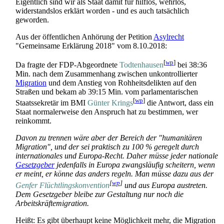
Eigentlich sind wir als Staat damit für hilflos, wehrlos,
widerstandslos erklärt worden - und es auch tatsächlich
geworden.
Aus der öffentlichen Anhörung der Petition
Asylrecht
"Gemeinsame Erklärung 2018" vom 8.10.2018:
[
wp
]
Da fragte der FDP-Abgeordnete
Todtenhausen
bei 38:36
Min. nach dem Zusammenhang zwischen unkontrollierter
Migration
und dem Anstieg von Rohheits­delikten auf den
Straßen und bekam ab 39:15 Min. vom parlamentarischen
[
wp
]
Staats­sekretär im BMI
Günter Krings
die Antwort, dass ein
Staat normalerweise den Anspruch hat zu bestimmen, wer
reinkommt.
Davon zu trennen wäre aber der Bereich der "humanitären
Migration", und der sei praktisch zu 100 % geregelt durch
internationales und Europa-Recht. Daher müsse jeder nationale
Gesetzgeber
jedenfalls in Europa zwangs­läufig scheitern, wenn
er meint, er könne das anders regeln. Man müsse dazu aus der
[
wp
]
Genfer Flüchtlings­konvention
und aus Europa austreten.
Dem Gesetzgeber bleibe zur Gestaltung nur noch die
Arbeitskräfte­migration.
Heißt: Es gibt überhaupt keine Möglichkeit mehr, die Migration