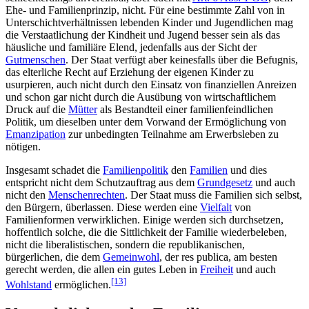
Ehe- und Familien­prinzip, nicht. Für eine bestimmte Zahl von in
Unter­schicht­verhältnissen lebenden Kinder und Jugendlichen mag
die Verstaatlichung der Kindheit und Jugend besser sein als das
häusliche und familiäre Elend, jedenfalls aus der Sicht der
Gutmenschen
. Der Staat verfügt aber keinesfalls über die Befugnis,
das elterliche Recht auf Erziehung der eigenen Kinder zu
usurpieren, auch nicht durch den Einsatz von finanziellen Anreizen
und schon gar nicht durch die Ausübung von wirtschaftlichem
Druck auf die
Mütter
als Bestandteil einer familien­feindlichen
Politik, um dieselben unter dem Vorwand der Ermöglichung von
Emanzipation
zur unbedingten Teilnahme am Erwerbsleben zu
nötigen.
Insgesamt schadet die
Familienpolitik
den
Familien
und dies
entspricht nicht dem Schutzauftrag aus dem
Grundgesetz
und auch
nicht den
Menschenrechten
. Der Staat muss die Familien sich selbst,
den Bürgern, überlassen. Diese werden eine
Vielfalt
von
Familienformen verwirklichen. Einige werden sich durchsetzen,
hoffentlich solche, die die Sittlichkeit der Familie wiederbeleben,
nicht die liberalistischen, sondern die republikanischen,
bürgerlichen, die dem
Gemeinwohl
, der res publica, am besten
gerecht werden, die allen ein gutes Leben in
Freiheit
und auch
[13]
Wohlstand
ermöglichen.