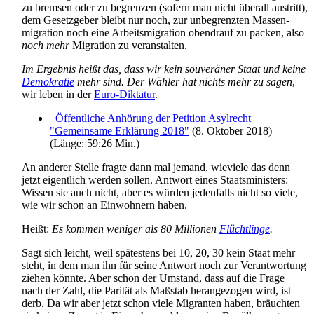
zu bremsen oder zu begrenzen (sofern man nicht überall austritt),
dem Gesetzgeber bleibt nur noch, zur unbegrenzten Massen­
migration noch eine Arbeits­migration obendrauf zu packen, also
noch mehr
Migration zu veranstalten.
Im Ergebnis heißt das, dass wir kein souveräner Staat und keine
Demokratie
mehr sind. Der Wähler hat nichts mehr zu sagen
,
wir leben in der
Euro-Diktatur
.
Öffentliche Anhörung der Petition Asylrecht
"Gemeinsame Erklärung 2018"
(8. Oktober 2018)
(Länge: 59:26 Min.)
An anderer Stelle fragte dann mal jemand, wieviele das denn
jetzt eigentlich werden sollen. Antwort eines Staats­ministers:
Wissen sie auch nicht, aber es würden jedenfalls nicht so viele,
wie wir schon an Einwohnern haben.
Heißt:
Es kommen weniger als 80 Millionen
Flüchtlinge
.
Sagt sich leicht, weil spätestens bei 10, 20, 30 kein Staat mehr
steht, in dem man ihn für seine Antwort noch zur Verantwortung
ziehen könnte. Aber schon der Umstand, dass auf die Frage
nach der Zahl, die Parität als Maßstab heran­gezogen wird, ist
derb. Da wir aber jetzt schon viele Migranten haben, bräuchten