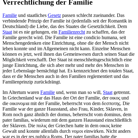
Verrechtlichung der Familie
Familie
und staatliches
Gesetz
passen schlecht zueinander. Das
verbindende Prinzip der Familie ist (jedenfalls seit der Romantik in
Deutschland) die Liebe, das des Staates die Gesetzlichkeit. Dem
Staat
ist es nie gelungen, ein
Familienrecht
zu schaffen, das der
Familie gerecht wird. Die Familie ist eine condicio humana, seit
Menschen­gedenken eine Einrichtung, ohne die der Mensch nicht
leben konnte und im Allgemeinen nicht kann. Einzelne Menschen
können es jetzt, weil ihnen das Gemeinwesen durch seinen Staat die
Möglichkeit verschafft. Der Staat ist menschheits­geschichtlich eine
junge Einrichtung, die sich aber mehr und mehr des Menschen in
jeder Lebenslage bemächtigt hat. Es kennzeichnet den totalen Staat,
dass er die Menschen auch in den Familien reglementiert und das
Familien­prinzip zurückdrängt.
Im Altertum waren
Familie
und, wenn man so will,
Staat
getrennt.
In Griechenland war das Haus der Ort der Familie, der οικος und
die οικονομια mit der Familie, beherrscht von dem δεσποτης. Die
Familie war der ganze Hausstand, also Frau, Kinder, Sklaven, in
Rom noch ganz ähnlich der domus, beherrscht vom dominus, dem
pater familias, wiederum mit dem ganzen Hausstand einschließlich
der Sklaven. Die πολις der Griechen hatte in dem οικος keine
Gewalt und konnte allenfalls durch νομοι einwirken. Nicht anders
war es in der res publica Roms. Der pater familias hatte die