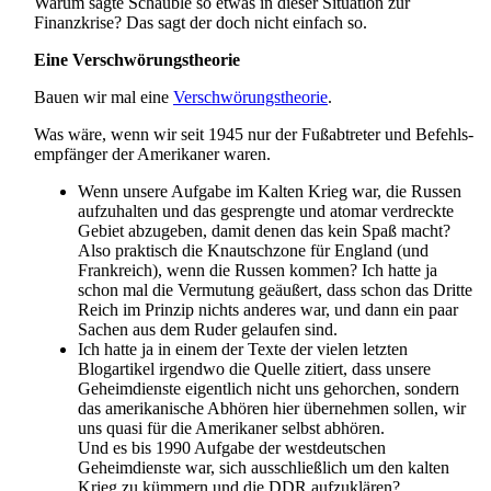
Warum sagte Schäuble so etwas in dieser Situation zur
Finanzkrise? Das sagt der doch nicht einfach so.
Eine Verschwörungstheorie
Bauen wir mal eine
Verschwörungstheorie
.
Was wäre, wenn wir seit 1945 nur der Fußabtreter und Befehls­
empfänger der Amerikaner waren.
Wenn unsere Aufgabe im Kalten Krieg war, die Russen
aufzuhalten und das gesprengte und atomar verdreckte
Gebiet abzugeben, damit denen das kein Spaß macht?
Also praktisch die Knautschzone für England (und
Frankreich), wenn die Russen kommen? Ich hatte ja
schon mal die Vermutung geäußert, dass schon das Dritte
Reich im Prinzip nichts anderes war, und dann ein paar
Sachen aus dem Ruder gelaufen sind.
Ich hatte ja in einem der Texte der vielen letzten
Blogartikel irgendwo die Quelle zitiert, dass unsere
Geheimdienste eigentlich nicht uns gehorchen, sondern
das amerikanische Abhören hier übernehmen sollen, wir
uns quasi für die Amerikaner selbst abhören.
Und es bis 1990 Aufgabe der westdeutschen
Geheimdienste war, sich ausschließlich um den kalten
Krieg zu kümmern und die DDR aufzuklären?