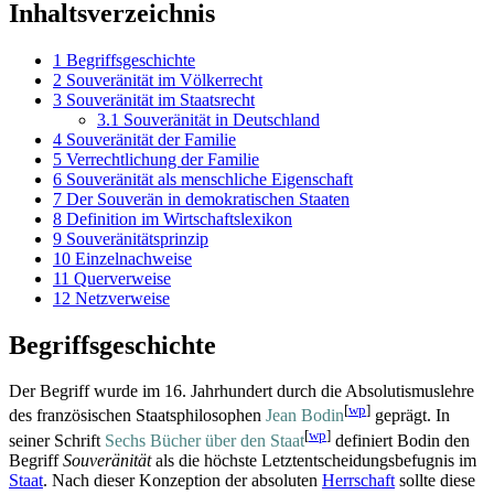
Inhaltsverzeichnis
1
Begriffsgeschichte
2
Souveränität im Völkerrecht
3
Souveränität im Staatsrecht
3.1
Souveränität in Deutschland
4
Souveränität der Familie
5
Verrechtlichung der Familie
6
Souveränität als menschliche Eigenschaft
7
Der Souverän in demokratischen Staaten
8
Definition im Wirtschaftslexikon
9
Souveränitätsprinzip
10
Einzelnachweise
11
Querverweise
12
Netzverweise
Begriffsgeschichte
Der Begriff wurde im 16. Jahrhundert durch die Absolutismus­lehre
[
wp
]
des französischen Staats­philosophen
Jean Bodin
geprägt. In
[
wp
]
seiner Schrift
Sechs Bücher über den Staat
definiert Bodin den
Begriff
Souveränität
als die höchste Letzt­entscheidungs­befugnis im
Staat
. Nach dieser Konzeption der absoluten
Herrschaft
sollte diese