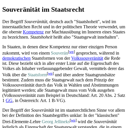
Souveränität im Staatsrecht
Der Begriff
Souveränität
, deutsch auch "Staatshoheit", wird im
inner­staatlichen Recht und in der politischen Theorie verwendet, um
die oberste
Kompetenz
zur Macht­ausübung im Inneren eines Staates
zu bezeichnen.
Staatshoheit
heißt also "Staatsgewalt innehalten".
In Staaten, in denen diese Kompetenz nur einer einzigen Person
[
wp
]
zukommt, wird von einem
Souverän
gesprochen, während in
demokratischen
Staatsformen von der
Volkssouveränität
die Rede
ist. Diese bezieht sich in aller erster Linie auf die Eigenschaft des
Volkes als Inhaber verfassung­gebender Gewalt, vermittels derer das
[
wp
]
Volk über die
Staatsform
und über andere Staatsgrund­sätze
bestimmt. Zudem muss die Staatsgewalt nach dem Prinzip der
Volks­souveränität durch das Volk in Wahlen und Abstimmungen
legitimiert werden; alle Staatsgewalt muss vom Volk ausgehen
(Volks­souveränität zum Beispiel in Deutschland: Art. 20 Abs. 2 Satz
1
GG
, in Österreich: Art. 1 B-VG).
Der Begriff der
Souveränität
ist im staats­rechtlichen Sinne vor allem
bei der Definition des Staatsbegriffes unklar: In der "klassischen"
[
wp
]
Drei-Elemente-Lehre
Georg Jellineks
wird die
Souveränität
lediglich als Eigenschaft der Staatsgewalt verstanden, die in einem