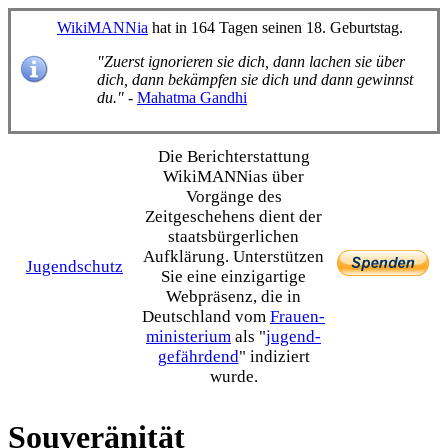
WikiMANNia
hat in 164 Tagen seinen 18. Geburtstag.
"Zuerst ignorieren sie dich, dann lachen sie über
dich, dann bekämpfen sie dich und dann gewinnst
du."
-
Mahatma Gandhi
Die Bericht­erstattung
WikiMANNias über
Vorgänge des
Zeitgeschehens dient der
staats­bürgerlichen
Aufklärung. Unterstützen
Jugendschutz
Sie eine einzig­artige
Webpräsenz, die in
Deutschland vom
Frauen­
ministerium
als "
jugend­
gefährdend
" indiziert
wurde.
Souveränität