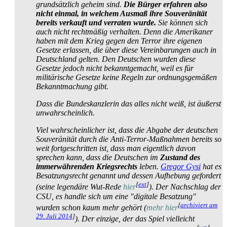
grundsätzlich geheim sind.
Die Bürger erfahren also
nicht einmal, in welchem Ausmaß ihre Souveränität
bereits verkauft und verraten wurde.
Sie können sich
auch nicht rechtmäßig verhalten. Denn die Amerikaner
haben mit dem Krieg gegen den Terror ihre eigenen
Gesetze erlassen, die über diese Vereinbarungen auch in
Deutschland gelten. Den Deutschen wurden diese
Gesetze jedoch nicht bekanntgemacht, weil es für
militärische Gesetze keine Regeln zur ordnungs­gemäßen
Bekanntmachung gibt.
Dass die Bundeskanzlerin das alles nicht weiß, ist äußerst
unwahrscheinlich.
Viel wahrscheinlicher ist, dass die Abgabe der deutschen
Souveränität durch die Anti-Terror-Maßnahmen bereits so
weit fort­geschritten ist, dass man eigentlich davon
sprechen kann, dass die Deutschen im
Zustand des
immer­währenden Kriegsrechts
leben.
Gregor Gysi
hat es
Besatzungs­recht genannt und dessen Aufhebung gefordert
[
ext
]
(seine legendäre Wut-Rede
hier
). Der Nachschlag der
CSU, es handle sich um eine "digitale Besatzung"
[
archiviert am
wurden schon kaum mehr gehört (
mehr hier
29. Juli 2014
]
). Der einzige, der das Spiel vielleicht