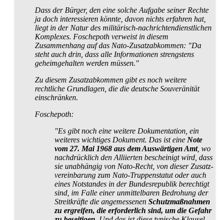
Dass der Bürger, den eine solche Aufgabe seiner Rechte
ja doch interessieren könnte, davon nichts erfahren hat,
liegt in der Natur des militärisch-nachrichten­dienstlichen
Komplexes. Foschepoth verweist in diesem
Zusammenhang auf das Nato-Zusatzabkommen: "Da
steht auch drin, dass alle Informationen strengstens
geheim­gehalten werden müssen."
Zu diesem Zusatzabkommen gibt es noch weitere
rechtliche Grundlagen, die die deutsche Souveränität
einschränken.
Foschepoth:
"Es gibt noch eine weitere Dokumentation, ein
weiteres wichtiges Dokument. Das ist eine
Note
vom 27. Mai 1968 aus dem Auswärtigen Amt
, wo
nachdrücklich den Alliierten bescheinigt wird, dass
sie unabhängig von Nato-Recht, von dieser Zusatz­
ver­einbarung zum Nato-Truppen­statut oder auch
eines Notstandes in der Bundesrepublik berechtigt
sind, im Falle einer unmittelbaren Bedrohung der
Streitkräfte die angemessenen
Schutz­maßnahmen
zu ergreifen, die erforderlich sind, um die Gefahr
zu beseitigen
. Und das ist diese typische Klausel,