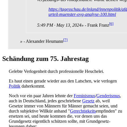
https://tagesschau.de/inland/innenpolitik/afd
urteil-muenster-ovg-analyse-100.html
[6]
5:49 PM · May 13, 2024»
- Frank Franz
[7]
»
- Alexander Heumann
Schändung zum 75. Jahrestag
Gelebte Verlogenheit durch professionelle Heuchelei.
Es haut einen gerade wieder aus den Latschen, wie verlogen
Politik
daherkommt.
Noch vor ein paar Jahren lehnte der
Feminismus
/
Genderismus
,
auch in Deutschland, jedes geschriebene
Gesetz
ab, weil
Gesetze immer von Männern für Männer gemacht seien, und
durch subjektive Willkür anhand "
Gerechtigkeits
­empfinden" zu
ersetzen sei, und heute kommen die, vor denen uns das
Grundgesetz eigentlich schützen sollte, mit Grundgesetz­
lesungen daher: