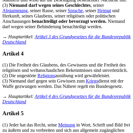
(3)
Niemand darf wegen seines Geschlechtes
, seiner
Abstammung
, seiner Rasse, seiner
Sprache
, seiner
Heimat
und
Herkunft, seines Glaubens, seiner religiösen oder politischen
Anschauungen
benachteiligt oder bevorzugt werden.
Niemand
darf wegen seiner Behinderung benachteiligt werden.
→
Hauptartikel
:
Artikel 3 des Grundgesetzes für die Bundesrepublik
Deutschland
Artikel 4
(1) Die Freiheit des Glaubens, des Gewissens und die Freiheit des
religiösen und welt­anschaulichen Bekenntnisses sind unverletzlich.
(2) Die ungestörte
Religions
­ausübung wird gewährleistet.
(3) Niemand darf gegen sein Gewissen zum
Kriegs
­dienst mit der
Waffe gezwungen werden. Das Nähere regelt ein Bundesgesetz.
→
Hauptartikel
:
Artikel 4 des Grundgesetzes für die Bundesrepublik
Deutschland
Artikel 5
(1) Jeder hat das Recht, seine
Meinung
in Wort, Schrift und Bild frei
zu äußern und zu verbreiten und sich aus allgemein zugänglichen