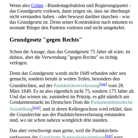
Wenn also
Grüne
- Bundestags­fraktion und Regierungspartei -
das Grundgesetz vorlesen, dann zeigen sie, dass sie überhaupt
nicht verstanden haben - oder bewusst darüber täuschen - was
das Grundgesetz ist. Denn seiner Konstruktion nach müssten es
normale Bürger den Parteien vorlesen und nicht umgekehrt.
Grundgesetz "gegen Rechts"
Schon die Ansage, dass das Grundgesetz 75 Jahre alt wäre, ist
dubios, aber die Verwendung "gegen Rechts" so richtig
verlogen.
Denn das Grundgesetz wurde nicht 1949 erfunden oder neu
gemacht, sondern beruht in weiten Teilen, besonders den
[
wp
]
Grundrechten, auf der
Paulskirchenverfassung
vom 28.
März 1849. Es ist also eigentlich nicht 75, sondern 175 Jahre alt.
Und das wissen sie, zumindest im Prinzip, es gibt nämlich am
Gendarmenmarkt im Deutschen Dom die
Parlaments­historische
[
ext
]
Ausstellung
, und in deren Kellergeschoss wird erklärt, dass
die Grundrechte aus der Pauls­kirchen­verfassung entstanden
sind, wo sie schon nahezu wortgleich drin standen.
Das aber verschweigt man gerne, weil die Pauls­kirchen­
[
wp
]
verfassung der
Frankfurter Nationalversammlung
ganz