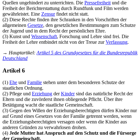
Quellen ungehindert zu unter­richten. Die
Pressefreiheit
und die
Freiheit der Bericht­erstattung durch Rundfunk und Film werden
gewährleistet. Eine
Zensur
findet nicht statt.
(2) Diese Rechte finden ihre Schranken in den Vorschriften der
allgemeinen
Gesetze
, den gesetzlichen Bestimmungen zum Schutze
der Jugend und in dem Recht der persönlichen Ehre.
(3) Kunst und
Wissenschaft
, Forschung und Lehre sind frei. Die
Freiheit der Lehre entbindet nicht von der Treue zur
Verfassung
.
→
Hauptartikel
:
Artikel 5 des Grundgesetzes für die Bundesrepublik
Deutschland
Artikel 6
(1)
Ehe
und
Familie
stehen unter dem besonderen Schutze der
staatlichen Ordnung.
(2) Pflege und
Erziehung
der
Kinder
sind das natürliche Recht der
Eltern und die zuvörderst ihnen obliegende Pflicht. Über ihre
Betätigung wacht die staatliche Gemeinschaft.
(3) Gegen den Willen der Erziehungsberechtigten dürfen Kinder nur
auf Grund eines Gesetzes von der Familie getrennt werden, wenn
die Erziehungsberechtigten versagen oder wenn die Kinder aus
anderen Gründen zu verwahrlosen drohen.
(4)
Jede Mutter hat Anspruch auf den Schutz und die Fürsorge
der Gemeinschaft.