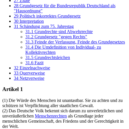
27
Zitate
28
Grundgesetz für die Bundesrepublik Deutschland als
"Hausordnung"
29
Politisch inkorrektes Grundgesetz
30
Interpretation
31
Schändung zum 75. Jahrestag
31.1
Grundrechte sind Abwehrrechte
31.2
Grundgesetz "gegen Rechts"
31.3
Feinde der Verfassung, Feinde des Grundgesetzes
31.4
Die Umdefinition von Individual- zu
Kollektivrechten
31.5
Grundrechtsleichen
31.6
Fazit
32
Einzelnachweise
33
Querverweise
34
Netzverweise
Artikel 1
(1) Die Würde des Menschen ist unantastbar. Sie zu achten und zu
schützen ist Verpflichtung aller staatlichen Gewalt.
(2) Das Deutsche Volk bekennt sich darum zu unverletzlichen und
unveräußerlichen
Menschenrechten
als Grundlage jeder
menschlichen Gemeinschaft, des Friedens und der Gerechtigkeit in
der Welt.