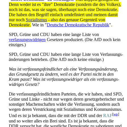
Denn weder ist es "ihre" Demokratie (sondern die des Volkes),
noch ist das, was sie sagen, überhaupt noch eine Demokratie.
Die haben den Begriff einfach umdefiniert und meinen damit
nur noch
Sozialismus
- also das genaue Gegenteil von
Demokratie.
Wie in "
Deutsche Demokratische Republik
".
SPD, Grüne und CDU haben eine lange Liste von
verfassungswidrigen
Gesetzen produziert. (Die AfD noch kein
einziges.)
SPD, Grüne und CDU haben eine lange Liste von Verfassungs­
änderungen betrieben. (Die AfD noch keine einzige.)
Was ist verfassungs­feindlicher als eine Verfassungs­änderung,
das Grundgesetz zu ändern, weil es der Partei nicht in den
Kram passt? Was ist verfassungs­widriger als ein verfassungs­
widriges Gesetz?
Die verfassungs­feindlichsten Parteien, die wir haben, sind SPD,
Grüne und Linke - nicht nur wegen deren gesetzgeberischer und
sonstiger Machenschaften wider die Verfassung, sondern auch
wegen deren Verstrickung mit Sozialismus und Kommunismus.
[
wp
]
Und es ist ja bekannt, dass die mit der DDR und der
RAF
und so weiter alles ein Brei sind. Es ist ja bekannt, dass die
DDR versucht hat, die westliche Demokratie zu sabotieren und