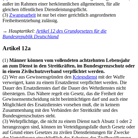
außer im Rahmen einer herkömmlichen allgemeinen, für alle
gleichen öffentlichen Dienstleistungspflicht.
(3)
Zwangsarbeit
ist nur bei einer gerichtlich angeordneten
Freiheitsentziehung zulässig.
→
Hauptartikel
:
Artikel 12 des Grundgesetzes für die
Bundesrepublik Deutschland
Artikel 12a
(1)
Männer können vom vollendeten achtzehnten Lebensjahr
an zum Dienst in den Streitkräften, im Bundesgrenzschutz oder
in einem Zivilschutzverband verpflichtet werden.
(2) Wer aus Gewissensgründen den
Kriegsdienst
mit der Waffe
verweigert, kann zu einem Ersatzdienst verpflichtet werden. Die
Dauer des Ersatzdienstes darf die Dauer des Wehrdienstes nicht
übersteigen. Das Nähere regelt ein Gesetz, das die Freiheit der
Gewissensentscheidung nicht beeinträchtigen darf und auch eine
Möglichkeit des Ersatzdienstes vorsehen muß, die in keinem
Zusammenhang mit den Verbänden der Streitkräfte und des
Bundesgrenzschutzes steht.
(3) Wehrpflichtige, die nicht zu einem Dienst nach Absatz 1 oder 2
herangezogen sind, können im Verteidigungsfalle durch Gesetz oder
auf Grund eines Gesetzes zu zivilen Dienstleistungen für Zwecke
der Verteidigung einschließlich des Schutzes der Zivilbevölkerung