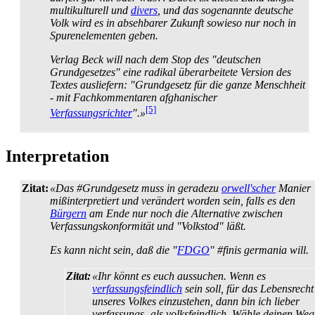
multikulturell und
divers
, und das sogenannte deutsche
Volk wird es in absehbarer Zukunft sowieso nur noch in
Spuren­elementen geben.
Verlag Beck will nach dem Stop des "deutschen
Grundgesetzes" eine radikal überarbeitete Version des
Textes ausliefern: "Grundgesetz für die ganze Menschheit
- mit Fach­kommentaren afghanischer
[5]
Verfassungsrichter
".»
Interpretation
Zitat:
«Das #Grundgesetz muss in geradezu
orwell'scher
Manier
mißinterpretiert und verändert worden sein, falls es den
Bürgern
am Ende nur noch die Alternative zwischen
Verfassungs­konformität und "Volkstod" läßt.
Es kann nicht sein, daß die "
FDGO
" #finis germania will.
Zitat:
«Ihr könnt es euch aussuchen. Wenn es
verfassungsfeindlich
sein soll, für das Lebensrecht
unseres Volkes einzustehen, dann bin ich lieber
verfassungs- als volks­feindlich. Wähle deinen Weg