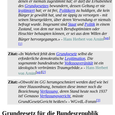
denen er niemals zugestimmt hat; er darf die Erhabenheit
des
Grundgesetzes
bewundern, dessen Geltung er nie
legitimiert
hat; er ist frei,
Politikern
zu huldigen, die kein
Bürger je gewählt hat, und sie üppig zu versorgen - mit
seinen Steuergeldern, über deren Verwendung er niemals
befragt wurde. Insgesamt sind
Staat
und
Politik
in einem
Zustand, von dem nur noch Berufsoptimisten oder
Heuchler behaupten können, er sei aus dem Willen der
[
wp
]
Bürger hervorgegangen.»
-
Hans Herbert von Arnim
[1]
Zitat:
«In Wahrheit fehlt dem
Grundgesetz
selbst die
erforderliche demokratische
Legitimation
. Die
sogenannte bundesdeutsche
Volkssouveränität
ist ein
ideologisch verbrämtes Traumgebilde.»
-
Hans Herbert
[
wp
]
[2]
von Arnim
Zitat:
«Obwohl im GG herumgeschmiert werden darf wie bei
einer Hausordnung, benutzen diese immer noch die
Bezeichnung
Verfassung
, deren Stand heute noch 1937
ist! Genauso
Verfassungsgericht
, müsste
[3]
GrundGesetzGericht heißen!»
- WGvdL-Forum
Grundgesetz für die Bundesrepublik