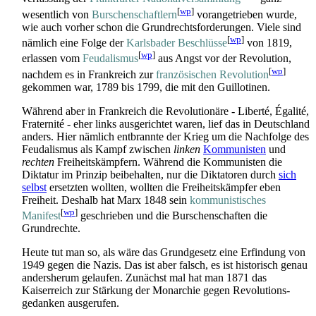
[
wp
]
wesentlich von
Burschenschaftlern
vorangetrieben wurde,
wie auch vorher schon die Grundrechtsf­orderungen. Viele sind
[
wp
]
nämlich eine Folge der
Karlsbader Beschlüsse
von 1819,
[
wp
]
erlassen vom
Feudalismus
aus Angst vor der Revolution,
[
wp
]
nachdem es in Frankreich zur
französischen Revolution
gekommen war, 1789 bis 1799, die mit den Guillotinen.
Während aber in Frankreich die Revolutionäre - Liberté, Égalité,
Fraternité - eher links ausgerichtet waren, lief das in Deutschland
anders. Hier nämlich entbrannte der Krieg um die Nachfolge des
Feudalismus als Kampf zwischen
linken
Kommunisten
und
rechten
Freiheits­kämpfern. Während die Kommunisten die
Diktatur im Prinzip beibehalten, nur die Diktatoren durch
sich
selbst
ersetzten wollten, wollten die Freiheitskämpfer eben
Freiheit. Deshalb hat Marx 1848 sein
kommunistisches
[
wp
]
Manifest
geschrieben und die Burschenschaften die
Grundrechte.
Heute tut man so, als wäre das Grundgesetz eine Erfindung von
1949 gegen die Nazis. Das ist aber falsch, es ist historisch genau
andersherum gelaufen. Zunächst mal hat man 1871 das
Kaiserreich zur Stärkung der Monarchie gegen Revolutions­
gedanken ausgerufen.