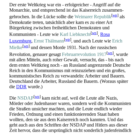
Der erste Weltkrieg war ein - erfolgreicher - Angriff auf die
Monarchie, und entsprechend ist das Kaiserreich zusammen­
[
wp
]
gebrochen. In die Lücke sollte die
Weimarer Republik
als
Demokratie treten, tatsächlich aber kam es zu einer Art
Bürgerkrieg zwischen freiheitlichen Demokraten und
[
wp
]
Kommunisten - Leute wie
Karl Liebknecht
,
Rosa
[
wp
]
Luxemburg
,
Ernst Thälmann
, und auch Leute wie
Erich
[
wp
]
Mielke
und dessen Morde 1931. Nach der russischen
[
wp
]
Revolution, genauer gesagt
Februar­revolution 1917
, wurde
mit allen Mitteln, auch roher Gewalt, versucht, das - bis nach
dem ersten Weltkrieg noch - an Russland angrenzende Deutsche
Reich in den Kommunismus mit reinzuziehen und ein großes,
kommunistisches Reich zu verwandeln: Arbeiter und Bauern.
Deutschland die Arbeiter, Russland die Bauern. (Woraus später
die
DDR
wurde.)
[
wp
]
Die
NSDAP
kam nicht auf, weil die Leute alle Nazis,
Mörder oder Judenhasser waren, sondern weil die Kommunisten
die Straßen unsicher machten, und die Leute endlich wieder
Frieden, Ordnung und einen funktionierenden Staat haben
wollten, den sie aus dem Kaiserreich noch kannten. Und das
geht auch aus den Schriften der NSDAP und Hitlers aus dieser
Zeit hervor, dass die ursprünglich nicht sonderlich juden­feindlich