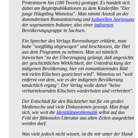
Proteststurm hin (180 Tweets) gestoppt. Es handelt sich
dabei um Begleit­publikationen zu dem Kinderfilm "Der
junge Häuptling Winnetou". Man nimmt Anstoß an der
dummdreisten Romantisierung und
kulturellen Aneignung
der sogenannten Indianer, also einer
indigenen
Bevölkerungs­gruppe in Sachsen.
Ein Sprecher des Verlags Ravensburger erklärte, man
habe "sorgfältig abgewogen" und beschlossen, die Titel
aus dem Programm zu nehmen. Man sei nämlich
inzwischen "zu der Überzeugung gelangt, daß angesichts
der geschichtlichen Wirklichkeit, der Unterdrückung der
indigenen Bevölkerung, hier ein romantisierendes Bild
mit vielen Klischees gezeichnet wird". Winnetou sei "weit
entfernt von dem, wie es der indigenen Bevölkerung
tatsächlich erging". Der Verlag wolle daher "keine
verharmlosenden Klischees wiederholen und verbreiten".
Der Entschluß für den Rückzieher hat für ein großes
Medienecho und viele Diskussionen gesorgt. Man fragt
sich, wie weit die
Identitäts­problematik
selbst auf das
Feld der fiktionalen Literatur aus alten Zeiten ausgedehnt
werden darf.
Was viele jedoch nicht wissen, ist die mir unter der Hand