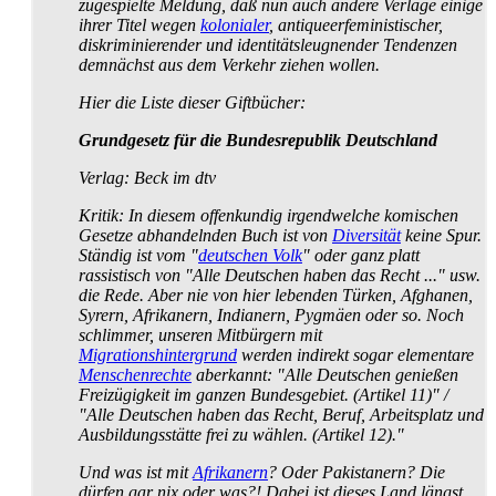
zugespielte Meldung, daß nun auch andere Verlage einige
ihrer Titel wegen
kolonialer
, anti­queer­feministischer,
diskriminierender und identitäts­leugnender Tendenzen
demnächst aus dem Verkehr ziehen wollen.
Hier die Liste dieser Giftbücher:
Grundgesetz für die Bundesrepublik Deutschland
Verlag: Beck im dtv
Kritik: In diesem offenkundig irgendwelche komischen
Gesetze abhandelnden Buch ist von
Diversität
keine Spur.
Ständig ist vom "
deutschen Volk
" oder ganz platt
rassistisch von "Alle Deutschen haben das Recht ..." usw.
die Rede. Aber nie von hier lebenden Türken, Afghanen,
Syrern, Afrikanern, Indianern, Pygmäen oder so. Noch
schlimmer, unseren Mitbürgern mit
Migrationshintergrund
werden indirekt sogar elementare
Menschenrechte
aberkannt: "Alle Deutschen genießen
Freizügigkeit im ganzen Bundesgebiet. (Artikel 11)" /
"Alle Deutschen haben das Recht, Beruf, Arbeitsplatz und
Ausbildungs­stätte frei zu wählen. (Artikel 12)."
Und was ist mit
Afrikanern
? Oder Pakistanern? Die
dürfen gar nix oder was?! Dabei ist dieses Land längst