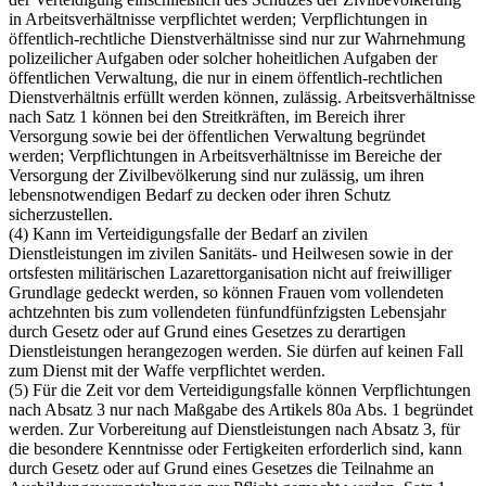
in Arbeitsverhältnisse verpflichtet werden; Verpflichtungen in
öffentlich-rechtliche Dienstverhältnisse sind nur zur Wahrnehmung
polizeilicher Aufgaben oder solcher hoheitlichen Aufgaben der
öffentlichen Verwaltung, die nur in einem öffentlich-rechtlichen
Dienstverhältnis erfüllt werden können, zulässig. Arbeitsverhältnisse
nach Satz 1 können bei den Streitkräften, im Bereich ihrer
Versorgung sowie bei der öffentlichen Verwaltung begründet
werden; Verpflichtungen in Arbeitsverhältnisse im Bereiche der
Versorgung der Zivilbevölkerung sind nur zulässig, um ihren
lebensnotwendigen Bedarf zu decken oder ihren Schutz
sicherzustellen.
(4) Kann im Verteidigungsfalle der Bedarf an zivilen
Dienstleistungen im zivilen Sanitäts- und Heilwesen sowie in der
ortsfesten militärischen Lazarett­organisation nicht auf freiwilliger
Grundlage gedeckt werden, so können Frauen vom vollendeten
achtzehnten bis zum vollendeten fünfundfünfzigsten Lebensjahr
durch Gesetz oder auf Grund eines Gesetzes zu derartigen
Dienstleistungen herangezogen werden. Sie dürfen auf keinen Fall
zum Dienst mit der Waffe verpflichtet werden.
(5) Für die Zeit vor dem Verteidigungsfalle können Verpflichtungen
nach Absatz 3 nur nach Maßgabe des Artikels 80a Abs. 1 begründet
werden. Zur Vorbereitung auf Dienstleistungen nach Absatz 3, für
die besondere Kenntnisse oder Fertigkeiten erforderlich sind, kann
durch Gesetz oder auf Grund eines Gesetzes die Teilnahme an