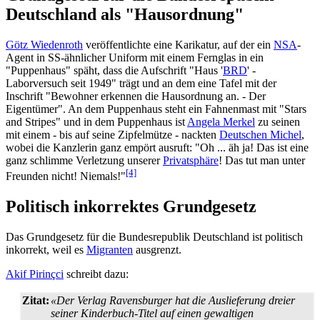
Deutschland als "Hausordnung"
Götz Wiedenroth
veröffentlichte eine Karikatur, auf der ein
NSA
-
Agent in SS-ähnlicher Uniform mit einem Fernglas in ein
"Puppenhaus" späht, dass die Aufschrift "Haus '
BRD
' -
Laborversuch seit 1949" trägt und an dem eine Tafel mit der
Inschrift "Bewohner erkennen die Hausordnung an. - Der
Eigentümer". An dem Puppenhaus steht ein Fahnenmast mit "Stars
and Stripes" und in dem Puppenhaus ist
Angela Merkel
zu seinen
mit einem - bis auf seine Zipfelmütze - nackten
Deutschen Michel
,
wobei die Kanzlerin ganz empört ausruft: "Oh ... äh ja! Das ist eine
ganz schlimme Verletzung unserer
Privatsphäre
! Das tut man unter
[4]
Freunden nicht! Niemals!"
Politisch inkorrektes Grundgesetz
Das Grundgesetz für die Bundesrepublik Deutschland ist politisch
inkorrekt, weil es
Migranten
ausgrenzt.
Akif Pirinçci
schreibt dazu:
Zitat:
«Der Verlag Ravensburger hat die Auslieferung dreier
seiner Kinderbuch-Titel auf einen gewaltigen