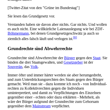
[Twitter-Zitat von den "Grüne im Bundestag"]
Sie lesen das Grundgesetz vor.
Verstanden haben sie davon aber nichts. Gar nichts. Und wollen
es auch nicht. Eine willkürliche Laienauslegung wie bei ZDF-
Böhmermann
, bei denen Grundgesetz­geschwätz ja auch so
[8]
ziemlich alles falsch läuft und verlogen ist.
Grundrechte sind Abwehrrechte
Grundrechte sind Abwehrrechte der
Bürger
gegen den
Staat
. Sie
binden die drei Staatsgewalten, und
Gesetzgeber
ist der
Souverän
, das
Volk
.
Immer öfter und immer härter werden sie aber herumgedreht,
und zum Unterdrückungs­rechten des Staats gegen den Bürger
gemacht. Weil man sie - dazu komme ich noch - von Individual­
rechten zu Kollektiv­rechten gegen die Individuen
uminterpretiert, und damit zu Verpflichtungen des Einzelnen
gegenüber einer - echten oder dazu erklärten - Mehrheit, als
wäre der Bürger aufgrund der Grundrechte zum Gehorsam
gegenüber dem
Mainstream
verpflichtet.