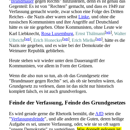
"
Brandmauer
gegen Rechts" hinzustellen, denn es ist genau das
Gegenteil: Es ist von "Rechten" gemacht, und dass es 1949 zur
Verfassung gemacht wurde, zwar schon eine Folge des Dritten
Reiches - die Nazis aber waren selbst
Linke
, und ohne die
russischen Kommunisten und ihre Angriffe auf Deutschland
hätte es sie nie gegeben. Ohne Kommunisten, ohne Leute wie
[
wp
]
Karl Liebknecht,
Rosa Luxemburg
,
Ernst Thälmann
,
Walter
[
wp
]
[
wp
]
[
wp
]
Ulbricht
,
Erich Honecker
,
Erich Mielke
, hätte es die
Nazis nie gegeben, und es wäre bei der Demokratie der
Weimarer Republik geblieben.
Heute stehen wir wieder unter dem Dauerangriff der
Kommunisten, vor allem in Form der Grünen.
Wenn die also nun so tun, als ob das Grundgesetz eine
"Brandmauer gegen Rechts" sei, als ob sie berufen wären, das
Grundgesetz zu verlesen, dann ist das nicht nur historisch
komplett falsch, es ist auch grundverlogen.
Feinde der Verfassung, Feinde des Grundgesetzes
Es wird gerade gerne die Rhetorik bemüht, die
AfD
seien die
"
Verfassungsfeinde
", und alle anderen die Guten, deren heilige
Aufgabe es sei, unsere Verfassung, oder, wie sie so oft sagen
"unsere Demokratie" zu verteidigen.
Was doppelt gelogen ist.