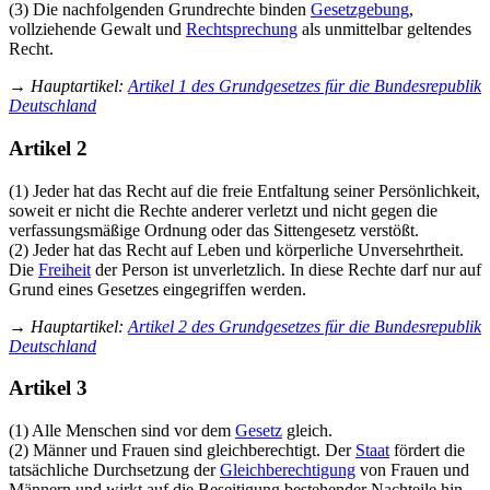
(3) Die nachfolgenden Grundrechte binden
Gesetzgebung
,
vollziehende Gewalt und
Rechtsprechung
als unmittelbar geltendes
Recht.
→
Hauptartikel
:
Artikel 1 des Grundgesetzes für die Bundesrepublik
Deutschland
Artikel 2
(1) Jeder hat das Recht auf die freie Entfaltung seiner Persönlichkeit,
soweit er nicht die Rechte anderer verletzt und nicht gegen die
verfassungs­mäßige Ordnung oder das Sittengesetz verstößt.
(2) Jeder hat das Recht auf Leben und körperliche Unversehrtheit.
Die
Freiheit
der Person ist unverletzlich. In diese Rechte darf nur auf
Grund eines Gesetzes eingegriffen werden.
→
Hauptartikel
:
Artikel 2 des Grundgesetzes für die Bundesrepublik
Deutschland
Artikel 3
(1) Alle Menschen sind vor dem
Gesetz
gleich.
(2) Männer und Frauen sind gleichberechtigt. Der
Staat
fördert die
tatsächliche Durch­setzung der
Gleichberechtigung
von Frauen und
Männern und wirkt auf die Beseitigung bestehender Nachteile hin.