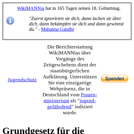
WikiMANNia
hat in 165 Tagen seinen 18. Geburtstag.
"Zuerst ignorieren sie dich, dann lachen sie über
dich, dann bekämpfen sie dich und dann gewinnst
du."
-
Mahatma Gandhi
Die Bericht­erstattung
WikiMANNias über
Vorgänge des
Zeitgeschehens dient der
staats­bürgerlichen
Aufklärung. Unterstützen
Jugendschutz
Sie eine einzig­artige
Webpräsenz, die in
Deutschland vom
Frauen­
ministerium
als "
jugend­
gefährdend
" indiziert
wurde.
Grundgesetz für die