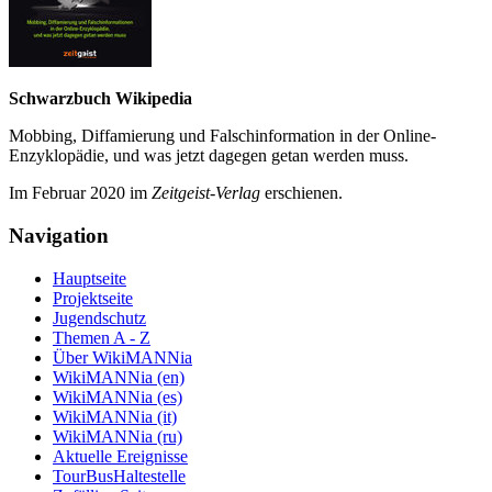
Schwarzbuch Wikipedia
Mobbing, Diffamierung und Falsch­information in der Online-
Enzyklo­pädie, und was jetzt da­gegen getan werden muss.
Im Februar 2020 im
Zeit­geist-Verlag
erschienen.
Navigation
Hauptseite
Projektseite
Jugendschutz
Themen A - Z
Über WikiMANNia
WikiMANNia (en)
WikiMANNia (es)
WikiMANNia (it)
WikiMANNia (ru)
Aktuelle Ereignisse
TourBusHaltestelle