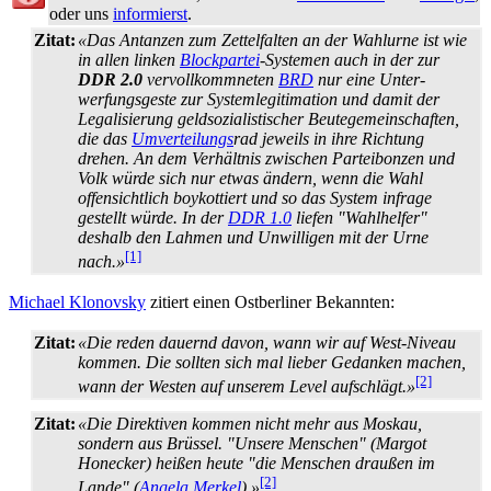
oder uns
informierst
.
Zitat:
«Das Antanzen zum Zettelfalten an der Wahlurne ist wie
in allen linken
Blockpartei
-Systemen auch in der zur
DDR 2.0
vervollkommneten
BRD
nur eine Unter­
werfungs­geste zur System­legitimation und damit der
Legalisierung geld­sozialistischer Beute­gemein­schaften,
die das
Umverteilungs
­rad jeweils in ihre Richtung
drehen. An dem Verhältnis zwischen Parteibonzen und
Volk würde sich nur etwas ändern, wenn die Wahl
offensichtlich boykottiert und so das System infrage
gestellt würde. In der
DDR 1.0
liefen "Wahlhelfer"
deshalb den Lahmen und Unwilligen mit der Urne
[1]
nach.»
Michael Klonovsky
zitiert einen Ostberliner Bekannten:
Zitat:
«Die reden dauernd davon, wann wir auf West-Niveau
kommen. Die sollten sich mal lieber Gedanken machen,
[2]
wann der Westen auf unserem Level aufschlägt.»
Zitat:
«Die Direktiven kommen nicht mehr aus Moskau,
sondern aus Brüssel. "Unsere Menschen" (Margot
Honecker) heißen heute "die Menschen draußen im
[2]
Lande" (
Angela Merkel
).»