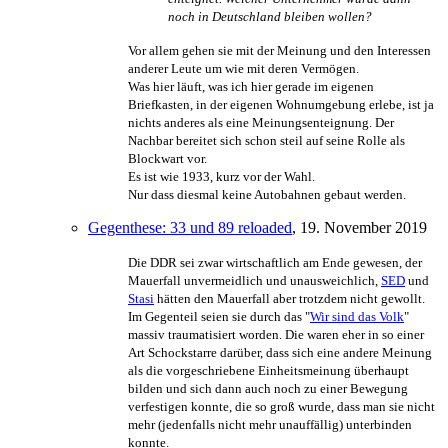
noch in Deutschland bleiben wollen?
Vor allem gehen sie mit der Meinung und den Interessen
anderer Leute um wie mit deren Vermögen.
Was hier läuft, was ich hier gerade im eigenen
Briefkasten, in der eigenen Wohnumgebung erlebe, ist ja
nichts anderes als eine Meinungs­enteignung. Der
Nachbar bereitet sich schon steil auf seine Rolle als
Blockwart vor.
Es ist wie 1933, kurz vor der Wahl.
Nur dass diesmal keine Autobahnen gebaut werden.
Gegenthese: 33 und 89 reloaded
, 19. November 2019
Die DDR sei zwar wirtschaftlich am Ende gewesen, der
Mauerfall unvermeidlich und unausweichlich,
SED
und
Stasi
hätten den Mauerfall aber trotzdem nicht gewollt.
Im Gegenteil seien sie durch das "
Wir sind das Volk
"
massiv traumatisiert worden. Die waren eher in so einer
Art Schockstarre darüber, dass sich eine andere Meinung
als die vorgeschriebene Einheits­meinung überhaupt
bilden und sich dann auch noch zu einer Bewegung
verfestigen konnte, die so groß wurde, dass man sie nicht
mehr (jedenfalls nicht mehr unauffällig) unterbinden
konnte.