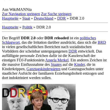
Aus WikiMANNia
Zur Navigation springen
Zur Suche springen
Hauptseite
»
Staat
»
Deutschland
»
DDR
» DDR 2.0
Hauptseite
»
Politik
» DDR 2.0
Der Begriff
DDR 2.0
oder
DDR reloaded
ist ein
politisches
Schlagwort
, das die Irritation darüber ausdrückt, dass sich die
BRD
in vielen gesellschaftlichen Bereichen nach sozialistischen
Vorbildern der scheinbar unter­gegangenen
DDR
entwickelt. Das
auffälligste personale Zeichen dafür ist die Kanzlerschaft der
einstigen FDJ-Funktionärin
Angela Merkel
. Ein anderes Zeichen ist
die massive Einflussnahme des
Staates
auf die
Kinder
, die in
Kinderkrippen,
Ganztags­kinder­gärten
und Ganz­tags­schulen unter
staatlicher Aufsicht der familiaren Erziehungs­hoheit entzogen und
dort indoktriniert werden sollen.