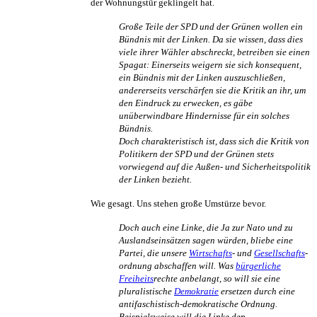
der Wohnungstür geklingelt hat.
Große Teile der SPD und der Grünen wollen ein
Bündnis mit der Linken. Da sie wissen, dass dies
viele ihrer Wähler abschreckt, betreiben sie einen
Spagat: Einerseits weigern sie sich konsequent,
ein Bündnis mit der Linken auszuschließen,
andererseits verschärfen sie die Kritik an ihr, um
den Eindruck zu erwecken, es gäbe
unüberwindbare Hindernisse für ein solches
Bündnis.
Doch charakteristisch ist, dass sich die Kritik von
Politikern der SPD und der Grünen stets
vorwiegend auf die Außen- und Sicherheits­politik
der Linken bezieht.
Wie gesagt. Uns stehen große Umstürze bevor.
Doch auch eine Linke, die Ja zur Nato und zu
Auslands­einsätzen sagen würden, bliebe eine
Partei, die unsere
Wirtschafts
- und
Gesellschafts
­
ordnung abschaffen will. Was
bürgerliche
Freiheits
­rechte anbelangt, so will sie eine
pluralistische
Demokratie
ersetzen durch eine
anti­faschistisch-demokratische Ordnung.
Beispielsweise will die Linke den