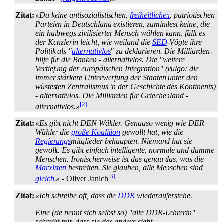
Zitat:
«Da keine antisozialistischen,
freiheitlichen
, patriotischen
Parteien in Deutschland existieren, zumindest keine, die
ein halbwegs zivilisierter Mensch wählen kann, fällt es
der Kanzlerin leicht, wie weiland die
SED
-Vögte ihre
Politik als "
alternativlos
" zu deklarieren. Die Milliarden­
hilfe für die Banken - alternativlos. Die "weitere
Vertiefung der europäischen Integration" (vulgo: die
immer stärkere Unterwerfung der Staaten unter den
wüstesten Zentralismus in der Geschichte des Kontinents)
- alternativlos. Die Milliarden für Griechenland -
[2]
alternativlos.»
Zitat:
«Es gibt nicht DEN Wähler. Genauso wenig wie DER
Wähler die
große Koalition
gewollt hat, wie die
Regierungs
­mitglieder behaupten. Niemand hat sie
gewollt. Es gibt einfach intelligente, normale und dumme
Menschen. Ironischerweise ist das genau das, was die
Marxisten
bestreiten. Sie glauben, alle Menschen sind
[3]
gleich
.»
- Oliver Janich
Zitat:
«Ich schreibe oft, dass die
DDR
wieder­auferstehe.
Eine (sie nennt sich selbst so) "alte DDR-Lehrerin"
schreibt mir, dass sie das anders sieht.