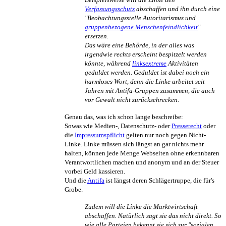
Verfassungsschutz
abschaffen und ihn durch eine
"Beobachtungs­stelle Autoritarismus und
gruppenbezogene Menschenfeindlichkeit
"
ersetzen.
Das wäre eine Behörde, in der alles was
irgendwie rechts erscheint bespitzelt werden
könnte, während
linksextreme
Aktivitäten
geduldet werden. Geduldet ist dabei noch ein
harmloses Wort, denn die Linke arbeitet seit
Jahren mit Antifa-Gruppen zusammen, die auch
vor Gewalt nicht zurückschrecken.
Genau das, was ich schon lange beschreibe:
Sowas wie Medien-, Datenschutz- oder
Presserecht
oder
die
Impressums­pflicht
gelten nur noch gegen Nicht-
Linke. Linke müssen sich längst an gar nichts mehr
halten, können jede Menge Webseiten ohne erkennbaren
Verantwortlichen machen und anonym und an der Steuer
vorbei Geld kassieren.
Und die
Antifa
ist längst deren Schläger­truppe, die für's
Grobe.
Zudem will die Linke die Marktwirtschaft
abschaffen. Natürlich sagt sie das nicht direkt. So
wie alle Parteien bekennt sie sich zur "sozialen