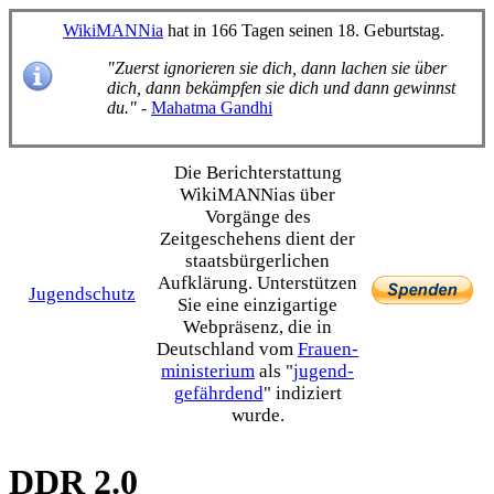
WikiMANNia
hat in 166 Tagen seinen 18. Geburtstag.
"Zuerst ignorieren sie dich, dann lachen sie über
dich, dann bekämpfen sie dich und dann gewinnst
du."
-
Mahatma Gandhi
Die Bericht­erstattung
WikiMANNias über
Vorgänge des
Zeitgeschehens dient der
staats­bürgerlichen
Aufklärung. Unterstützen
Jugendschutz
Sie eine einzig­artige
Webpräsenz, die in
Deutschland vom
Frauen­
ministerium
als "
jugend­
gefährdend
" indiziert
wurde.
DDR 2.0