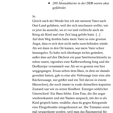
200 Altstadtkerne in der DDR waren akut
gefährdet.
Jo.
Gleich nach der Wende bin ich mit meinem Vater nach
Ossi-Land gefahren, weil der sich anschauen wollte, wie
es jetzt da aussieht, wo er vor und vielleicht auch im
Krieg als Kind mal eine Zeit lang gelebt hatte. [...]
Auf dem Weg dorthin hatte mein Vater so eine gewisse
Angst, dass er sich dort nicht mehr zurechtfinden würde.
Als wir dann in den Ort kamen, war mein Vater schier
fassungslos. Es habe sich überhaupt nichts geändert,
außer dass auf den Dächern ein paar Sateliten­schüsseln zu
sehen waren, irgendwo eine Kaffeewerbung hing und die
Dorfkneipe verrammelt war. Als sei er gestern erst hier
weggegangen. Etwas neben dem Haus, in dem sie damals
gewohnt hatten, gab es eine alte Viehwaage (wie eine alte
Küchenwaage, nur größer und ein Teil davon in einem
Häusschen), die noch immer in exakt demselben kaputten
Zustand war wie zu seiner Kindheit. Einziger wirklicher
Unterschied: Ein Haus fehlte. Eine Frau, die ihn sogar
wieder­erkannte und mit Namen ansprach, mit der er als
Kind gespielt hatte, erzählte, dass da gegen Kriegsende
eine Fliegerbombe rein­gedonnert sei. Die Trümmer seien
mal weggeräumt worden, weil man das Baumaterial für