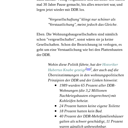
mal 30 Jahre Pause gemacht, bis alles renoviert war, und
legen jetzt wieder mit DDR los.
"Vergesellschaftung" klingt nur schöner als
"Verstaatlichung", meint jedoch das Gleiche.
Eben. Die Wohnungsbau­gesellschaften sind nämlich
schon "vergesellschaftet", sonst wären sie ja keine
Gesellschaften. Schon die Bezeichnung ist verlogen, es
geht um eine Verstaatlichung wie bei den Plattenbauten
der DDR.
Wohin diese Politik führte, hat der
Historiker
[
ext
]
Hubertus Knabe gezeigt
, der auch auf die
Über­ein­stimmungen in den wohnungs­politischen
Prinzipien der DDR und der Linken hinweist:
1989 wurden 65 Prozent aller DDR-
Wohnungen (die 3,2 Millionen
Nachkriegs­bauten eingerechnet) mit
Kohleöfen beheizt.
24 Prozent hatten keine eigene Toilette
18 Prozent hatten kein Bad.
40 Prozent der DDR-Mehr­familien­häuser
galten als schwer geschädigt, 11 Prozent
waren gänzlich unbewohnbar.