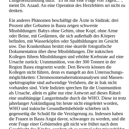
Lungen­entzündung dazu. "Es ist nur eine Frage von Tagen...",
meint Dr. Azaad. An eine Operation des Herzfehlers sei nicht zu
denken.
Ein anderes Phänomen beschäftigt die Ärzte in Südirak: drei
Prozent aller Geburten in Basra zeigen schwerste
Missbildungen: Babys ohne Gehirn, ohne Kopf, ohne Arme
oder Beine, mit Gedärmen, die sich außerhalb des Körpers
befinden, mit Wasser­köpfen oder Spalt­bildungen im Gesicht
usw. Das Krankenhaus besitzt eine skurrile fotografische
Dokumentation über diese Missbildungen. Die irakischen
Kollegen führen Missbildungen und erhöhte Krebsrate auf eine
Ursache zurück: Uranmunition, von der 300 Tonnen in der
Region Basra eingesetzt wurde. Den Beweis können die
Kollegen nicht führen, denn es mangelt an den Untersuchungs­
möglichkeiten: Chromosomen­aberrations­analysen und Massen­
spektro­graphie sind aufwendige Verfahren, die in Irak nicht
vorhanden sind. Viele Indizien sprechen für die Uranmunition
als Ursache, allein es gäbe nur eine Antwort auf dieses Rätsel:
eine unabhängige Langzeit­studie durch die WHO. Diese ist trotz
jahrelanger Ankündigung bis heute nicht eingeleitet worden,
WHO und irakische Gesundheits­behörde schieben sich
gegenseitig die Schuld für die Verzögerung zu. Indessen haben
die Frauen in Basra Angst davor, schwanger zu werden, und die
erste Frage einer Gebärenden gilt nicht wie früher nach dem