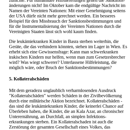
zunichte: Für humanitäre Hilfs­lieferungen gelten die Sanktions­
änderungen nicht! Im Oktober kam die endgültige Nachricht im
Namen der Vereinten Nationen: Mit einer Genehmigung seitens
der USA dürfe nicht mehr gerechnet werden. Ein besseres
Beispiel für den Missbrauch der Sanktions­bestimmungen und
für die Instrumentalisierung der Vereinten Nationen durch die
Vereinigten Staaten lässt sich wohl kaum finden.
Die leukämiekranken Kinder in Basra sterben weiterhin, die
Geräte, die das verhindern könnten, stehen im Lager in Wien. Es
erhebt sich eine Gewissensfrage: Kann man schwerkranken
irakischen Kindern nur helfen, wenn man zum Gesetzes­brecher
wird? Was wiegt schwerer? Unterlassene Hilfeleistung, die
möglich wäre, oder Bruch der Sanktions­bestimmungen?
5. Kollateralschäden
Mit dem geradezu unglaublich verharmlosenden Ausdruck
"Kollateralschäden" werden Schäden in der Zivil­bevölkerung
durch eine militärische Aktion bezeichnet. Kollateral­schäden -
das sind die leukämie­kranken Kinder, die keinerlei Chance auf
Überleben haben, die Kinder, die an Kala Azar, an chronischer
Unterernährung, an Durchfall, an simplen Infektions­
erkrankungen sterben. Ein Kollateral­schaden ist auch die
Zerstörung der gesamten Gesellschaft eines Volkes, das