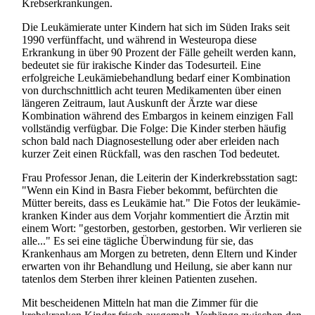
Krebs­erkrankungen.
Die Leukämierate unter Kindern hat sich im Süden Iraks seit
1990 verfünffacht, und während in Westeuropa diese
Erkrankung in über 90 Prozent der Fälle geheilt werden kann,
bedeutet sie für irakische Kinder das Todesurteil. Eine
erfolgreiche Leukämie­behandlung bedarf einer Kombination
von durch­schnittlich acht teuren Medikamenten über einen
längeren Zeitraum, laut Auskunft der Ärzte war diese
Kombination während des Embargos in keinem einzigen Fall
vollständig verfügbar. Die Folge: Die Kinder sterben häufig
schon bald nach Diagnose­stellung oder aber erleiden nach
kurzer Zeit einen Rückfall, was den raschen Tod bedeutet.
Frau Professor Jenan, die Leiterin der Kinderkrebs­station sagt:
"Wenn ein Kind in Basra Fieber bekommt, befürchten die
Mütter bereits, dass es Leukämie hat." Die Fotos der leukämie­
kranken Kinder aus dem Vorjahr kommentiert die Ärztin mit
einem Wort: "gestorben, gestorben, gestorben. Wir verlieren sie
alle..." Es sei eine tägliche Überwindung für sie, das
Krankenhaus am Morgen zu betreten, denn Eltern und Kinder
erwarten von ihr Behandlung und Heilung, sie aber kann nur
tatenlos dem Sterben ihrer kleinen Patienten zusehen.
Mit bescheidenen Mitteln hat man die Zimmer für die