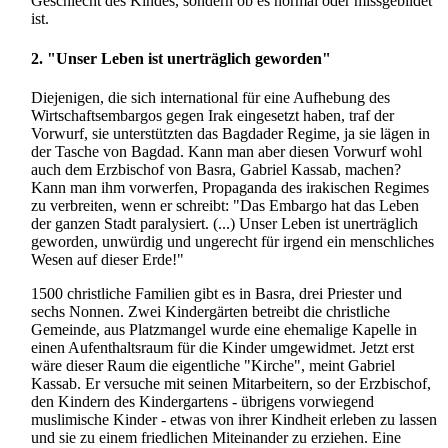
Geschlecht des Kindes, sondern ob es normal oder missgebildet
ist.
2. "Unser Leben ist unerträglich geworden"
Diejenigen, die sich international für eine Aufhebung des
Wirtschaftsembargos gegen Irak eingesetzt haben, traf der
Vorwurf, sie unterstützten das Bagdader Regime, ja sie lägen in
der Tasche von Bagdad. Kann man aber diesen Vorwurf wohl
auch dem Erzbischof von Basra, Gabriel Kassab, machen?
Kann man ihm vorwerfen, Propaganda des irakischen Regimes
zu verbreiten, wenn er schreibt: "Das Embargo hat das Leben
der ganzen Stadt paralysiert. (...) Unser Leben ist unerträglich
geworden, unwürdig und ungerecht für irgend ein menschliches
Wesen auf dieser Erde!"
1500 christliche Familien gibt es in Basra, drei Priester und
sechs Nonnen. Zwei Kindergärten betreibt die christliche
Gemeinde, aus Platzmangel wurde eine ehemalige Kapelle in
einen Aufenthaltsraum für die Kinder umgewidmet. Jetzt erst
wäre dieser Raum die eigentliche "Kirche", meint Gabriel
Kassab. Er versuche mit seinen Mitarbeitern, so der Erzbischof,
den Kindern des Kindergartens - übrigens vorwiegend
muslimische Kinder - etwas von ihrer Kindheit erleben zu lassen
und sie zu einem friedlichen Miteinander zu erziehen. Eine