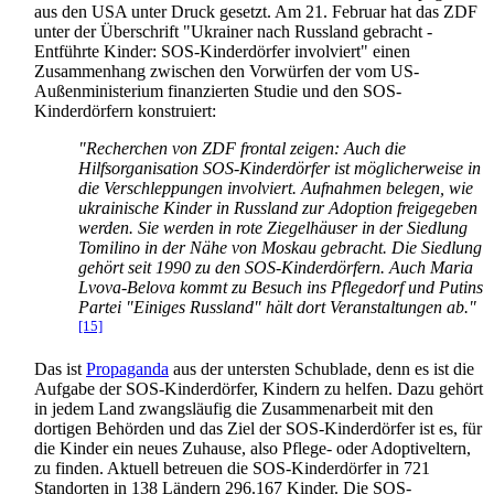
aus den USA unter Druck gesetzt. Am 21. Februar hat das ZDF
unter der Überschrift "Ukrainer nach Russland gebracht -
Entführte Kinder: SOS-Kinderdörfer involviert" einen
Zusammenhang zwischen den Vorwürfen der vom US-
Außenministerium finanzierten Studie und den SOS-
Kinderdörfern konstruiert:
"Recherchen von ZDF frontal zeigen: Auch die
Hilfsorganisation SOS-Kinderdörfer ist möglicherweise in
die Verschleppungen involviert. Aufnahmen belegen, wie
ukrainische Kinder in Russland zur Adoption freigegeben
werden. Sie werden in rote Ziegelhäuser in der Siedlung
Tomilino in der Nähe von Moskau gebracht. Die Siedlung
gehört seit 1990 zu den SOS-Kinderdörfern. Auch Maria
Lvova-Belova kommt zu Besuch ins Pflegedorf und Putins
Partei "Einiges Russland" hält dort Veranstaltungen ab."
[15]
Das ist
Propaganda
aus der untersten Schublade, denn es ist die
Aufgabe der SOS-Kinderdörfer, Kindern zu helfen. Dazu gehört
in jedem Land zwangsläufig die Zusammenarbeit mit den
dortigen Behörden und das Ziel der SOS-Kinderdörfer ist es, für
die Kinder ein neues Zuhause, also Pflege- oder Adoptiv­eltern,
zu finden. Aktuell betreuen die SOS-Kinderdörfer in 721
Standorten in 138 Ländern 296.167 Kinder. Die SOS-