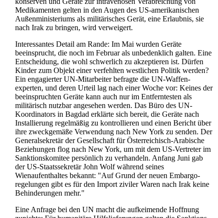
konserven und Geräte zur intravenösen Verabreichung von
Medikamenten gelten in den Augen des US-amerikanischen
Außen­ministeriums als militärisches Gerät, eine Erlaubnis, sie
nach Irak zu bringen, wird verweigert.
Interessantes Detail am Rande: Im Mai wurden Geräte
beeinsprucht, die noch im Februar als unbedenklich galten. Eine
Entscheidung, die wohl schwerlich zu akzeptieren ist. Dürfen
Kinder zum Objekt einer verfehlten westlichen Politik werden?
Ein engagierter UN-Mitarbeiter befragte die UN-Waffen­
experten, und deren Urteil lag nach einer Woche vor: Keines der
beeinspruchten Geräte kann auch nur im Entferntesten als
militärisch nutzbar angesehen werden. Das Büro des UN-
Koordinators in Bagdad erklärte sich bereit, die Geräte nach
Installierung regelmäßig zu kontrollieren und einen Bericht über
ihre zweckgemäße Verwendung nach New York zu senden. Der
General­sekretär der Gesellschaft für Österreichisch-Arabische
Beziehungen flog nach New York, um mit dem US-Vertreter im
Sanktions­komitee persönlich zu verhandeln. Anfang Juni gab
der US-Staats­sekretär John Wolf während seines
Wienaufenthaltes bekannt: "Auf Grund der neuen Embargo­
regelungen gibt es für den Import ziviler Waren nach Irak keine
Behinderungen mehr."
Eine Anfrage bei den UN macht die aufkeimende Hoffnung