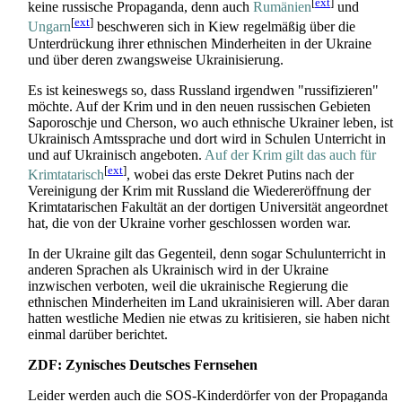
[
ext
]
keine russische Propaganda, denn auch
Rumänien
und
[
ext
]
Ungarn
beschweren sich in Kiew regelmäßig über die
Unterdrückung ihrer ethnischen Minderheiten in der Ukraine
und über deren zwangsweise Ukrainisierung.
Es ist keineswegs so, dass Russland irgendwen "russifizieren"
möchte. Auf der Krim und in den neuen russischen Gebieten
Saporoschje und Cherson, wo auch ethnische Ukrainer leben, ist
Ukrainisch Amtssprache und dort wird in Schulen Unterricht in
und auf Ukrainisch angeboten.
Auf der Krim gilt das auch für
[
ext
]
Krimtatarisch
, wobei das erste Dekret Putins nach der
Vereinigung der Krim mit Russland die Wiedereröffnung der
Krimtatarischen Fakultät an der dortigen Universität angeordnet
hat, die von der Ukraine vorher geschlossen worden war.
In der Ukraine gilt das Gegenteil, denn sogar Schulunterricht in
anderen Sprachen als Ukrainisch wird in der Ukraine
inzwischen verboten, weil die ukrainische Regierung die
ethnischen Minderheiten im Land ukrainisieren will. Aber daran
hatten westliche Medien nie etwas zu kritisieren, sie haben nicht
einmal darüber berichtet.
ZDF: Zynisches Deutsches Fernsehen
Leider werden auch die SOS-Kinderdörfer von der Propaganda