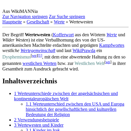
Aus WikiMANNia
Zur Navigation springen
Zur Suche springen
Hauptseite
»
Gesellschaft
»
Werte
» Wertewesten
Der Begriff
Wertewesten
(
Kofferwort
aus den Wörtern
Werte
und
Wilder Westen
) ist eine Verballhornung des von der US-
amerikanischen Machtelite erdachten und geprägten
Kampfwortes
westliche
Wertegemeinschaft
und laut
WikiPrawda
ein
[
wp
]
[1]
Dysphemismus
, mit dem eine abwertende Haltung zu den so
[
wp
]
genannten
westlichen Werten
bzw. zur
Westlichen Welt
in ihrer
Gesamtheit zum Ausdruck gebracht wird.
Inhaltsverzeichnis
1
Werteunterschiede zwischen der angelsächsischen und
kontinentaleuropäischen Welt
1.1
Werteunterschied zwischen den USA und Europa
hinsichtlich der gesellschaftlichen und kulturellen
Bedeutung der Religion
2
Verwendungsbeispiele
3
Wertewesten und Kinder
3.1
Kinder im Irak