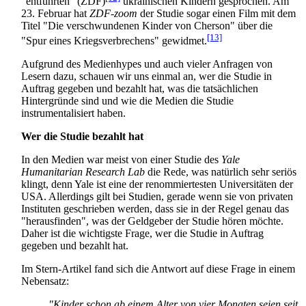
"entführten" (ZDF)
ukrainischen Kindern gesprochen. Am
23. Februar hat
ZDF-zoom
der Studie sogar einen Film mit dem
Titel "Die verschwundenen Kinder von Cherson" über die
[13]
"Spur eines Kriegs­verbrechens" gewidmet.
Aufgrund des Medienhypes und auch vieler Anfragen von
Lesern dazu, schauen wir uns einmal an, wer die Studie in
Auftrag gegeben und bezahlt hat, was die tatsächlichen
Hintergründe sind und wie die Medien die Studie
instrumentalisiert haben.
Wer die Studie bezahlt hat
In den Medien war meist von einer Studie des
Yale
Humanitarian Research Lab
die Rede, was natürlich sehr seriös
klingt, denn Yale ist eine der renommiertesten Universitäten der
USA. Allerdings gilt bei Studien, gerade wenn sie von privaten
Instituten geschrieben werden, dass sie in der Regel genau das
"herausfinden", was der Geldgeber der Studie hören möchte.
Daher ist die wichtigste Frage, wer die Studie in Auftrag
gegeben und bezahlt hat.
Im Stern-Artikel fand sich die Antwort auf diese Frage in einem
Nebensatz:
"Kinder schon ab einem Alter von vier Monaten seien seit