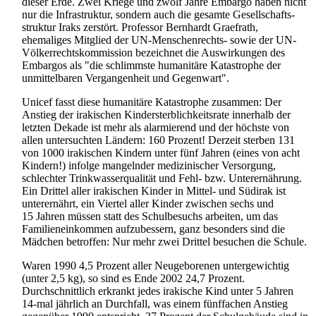
dieser Erde. Zwei Kriege und zwölf Jahre Embargo haben nicht
nur die Infrastruktur, sondern auch die gesamte Gesellschafts­
struktur Iraks zerstört. Professor Bernhardt Graefrath,
ehemaliges Mitglied der UN-Menschen­rechts- sowie der UN-
Völker­rechts­kommission bezeichnet die Auswirkungen des
Embargos als "die schlimmste humanitäre Katastrophe der
unmittelbaren Vergangenheit und Gegenwart".
Unicef fasst diese humanitäre Katastrophe zusammen: Der
Anstieg der irakischen Kinder­sterblichkeits­rate innerhalb der
letzten Dekade ist mehr als alarmierend und der höchste von
allen untersuchten Ländern: 160 Prozent! Derzeit sterben 131
von 1000 irakischen Kindern unter fünf Jahren (eines von acht
Kindern!) infolge mangelnder medizinischer Versorgung,
schlechter Trinkwasserqualität und Fehl- bzw. Unter­ernährung.
Ein Drittel aller irakischen Kinder in Mittel- und Südirak ist
unterernährt, ein Viertel aller Kinder zwischen sechs und
15 Jahren müssen statt des Schulbesuchs arbeiten, um das
Familien­einkommen aufzubessern, ganz besonders sind die
Mädchen betroffen: Nur mehr zwei Drittel besuchen die Schule.
Waren 1990 4,5 Prozent aller Neugeborenen untergewichtig
(unter 2,5 kg), so sind es Ende 2002 24,7 Prozent.
Durchschnittlich erkrankt jedes irakische Kind unter 5 Jahren
14-mal jährlich an Durchfall, was einem fünffachen Anstieg