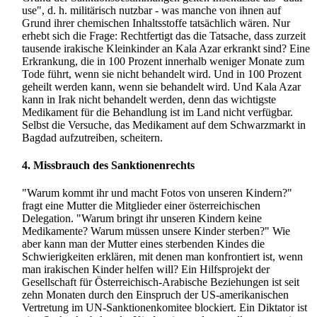
use", d. h. militärisch nutzbar - was manche von ihnen auf
Grund ihrer chemischen Inhaltsstoffe tatsächlich wären. Nur
erhebt sich die Frage: Rechtfertigt das die Tatsache, dass zurzeit
tausende irakische Kleinkinder an Kala Azar erkrankt sind? Eine
Erkrankung, die in 100 Prozent innerhalb weniger Monate zum
Tode führt, wenn sie nicht behandelt wird. Und in 100 Prozent
geheilt werden kann, wenn sie behandelt wird. Und Kala Azar
kann in Irak nicht behandelt werden, denn das wichtigste
Medikament für die Behandlung ist im Land nicht verfügbar.
Selbst die Versuche, das Medikament auf dem Schwarzmarkt in
Bagdad aufzutreiben, scheitern.
4. Missbrauch des Sanktionenrechts
"Warum kommt ihr und macht Fotos von unseren Kindern?"
fragt eine Mutter die Mitglieder einer öster­reichischen
Delegation. "Warum bringt ihr unseren Kindern keine
Medikamente? Warum müssen unsere Kinder sterben?" Wie
aber kann man der Mutter eines sterbenden Kindes die
Schwierigkeiten erklären, mit denen man konfrontiert ist, wenn
man irakischen Kinder helfen will? Ein Hilfsprojekt der
Gesellschaft für Österreichisch-Arabische Beziehungen ist seit
zehn Monaten durch den Einspruch der US-amerikanischen
Vertretung im UN-Sanktionen­komitee blockiert. Ein Diktator ist