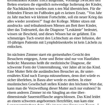
krebskranken Kinder frisch ausgemalt, Vorhänge zwischen den
Betten ersetzen die eigentlich notwendige Isolierung der Kinder,
die Nachtkästchen wurden zum x-ten Mal überstrichen. Für die
fehlenden Fliesen im Fußboden gab es keinen Ersatz. "Von Jahr
zu Jahr machen wir kleinste Fortschritte, soll ein neuer Krieg das
alles wieder zerstören?" fragt der Kollege. Mütter sitzen mit
ausdrucks- und teilnahms­losen Mienen am Bett ihrer Kinder,
über das Todesurteil, das die Diagnose "Leukämie" bedeutet,
wissen sie Bescheid, und dieses Wissen hat sie gelähmt. Ein
schmutziges Tuch ersetzt den Lichtschutz an einer Infusion, der
10-jährigen Patientin mit Lymphdrüsen­krebs ist kein Lächeln zu
entlocken.
Im nächsten Zimmer starrt ein greisenhaftes Gesicht den
Besuchern entgegen, Arme und Beine sind nur von Hautfalten
bedeckt: Marasmus heißt die medizinische Diagnose, die
schwerste Form der Unterernährung, vier Jahre alt ist das Kind.
Eine Mutter fleht die ausländischen Besucher an, ihr unter­
ernährtes Kind nach Europa mitzunehmen, denn dort würde es
sicher überleben, in Basra aber werde es sterben. In einer
muslimischen Gesellschaft stellen Kinder den höchsten Wert dar,
kann man die Verzweiflung dieser Mutter auch nur erahnen? In
einem anderen Zimmer ist ein Säugling an eine über­
dimensionale Sauerstoff­flasche angeschlossen. Das Kind leidet
an einem schweren angeborenen Herzfehler, nun kam eine