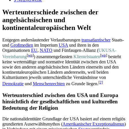
Werteunterschiede zwischen der
angelsächsischen und
kontinentaleuropäischen Welt
Entgegen anderslautender Verlautbarungen
transatlantischer
Staats-
und
Groß­medien
im Imperium
USA
und ihren in den
Organisationen
EU
,
NATO
und Fünf­augen-Allianz (
UKUSA-
[
wp
]
[
wp
]
Vereinbarung
) zusammen­gefassten
Klientel­staaten
besteht
keine wertemäßige und normative Identität zwischen den USA
sowie den anderen angel­sächsischen Ländern einerseits und den
kontinental­europäischen Ländern andererseits, weil beiden
Kulturräumen jeweils unterschiedliche Verständnisse von
[2]
Demokratie
und
Menschenrechten
zu Grunde liegen.
Werteunterschied zwischen den USA und Europa
hinsichtlich der gesellschaftlichen und kulturellen
Bedeutung der Religion
Die nationalidentitäre Grundlage der USA basiert auf einem religiös
grundierten Auserwähltsmythos (
Amerikanischer Exzeptionalismus
)