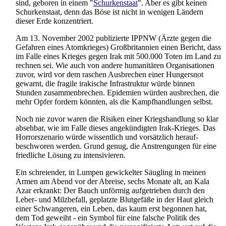
sind, geboren in einem "
Schurkenstaat
". Aber es gibt keinen
Schurkenstaat, denn das Böse ist nicht in wenigen Ländern
dieser Erde konzentriert.
Am 13. November 2002 publizierte IPPNW (Ärzte gegen die
Gefahren eines Atomkrieges) Großbritannien einen Bericht, dass
im Falle eines Krieges gegen Irak mit 500.000 Toten im Land zu
rechnen sei. Wie auch von andere humanitären Organisationen
zuvor, wird vor dem raschen Ausbrechen einer Hungersnot
gewarnt, die fragile irakische Infrastruktur würde binnen
Stunden zusammenbrechen. Epidemien würden ausbrechen, die
mehr Opfer fordern könnten, als die Kampfhandlungen selbst.
Noch nie zuvor waren die Risiken einer Kriegshandlung so klar
absehbar, wie im Falle dieses angekündigten Irak-Krieges. Das
Horror­szenario würde wissentlich und vorsätzlich herauf­
beschworen werden. Grund genug, die Anstrengungen für eine
friedliche Lösung zu intensivieren.
Ein schreiender, in Lumpen gewickelter Säugling in meinen
Armen am Abend vor der Abreise, sechs Monate alt, an Kala
Azar erkrankt: Der Bauch unförmig aufgetrieben durch den
Leber- und Milzbefall, geplatzte Blutgefäße in der Haut gleich
einer Schwangeren, ein Leben, das kaum erst begonnen hat,
dem Tod geweiht - ein Symbol für eine falsche Politik des