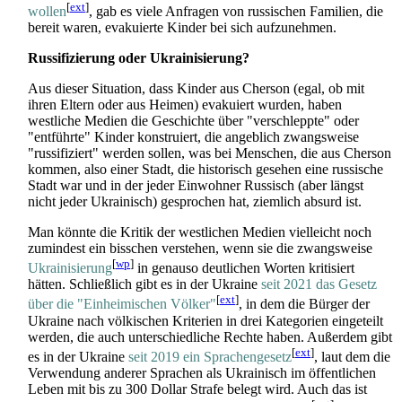
[
ext
]
wollen
, gab es viele Anfragen von russischen Familien, die
bereit waren, evakuierte Kinder bei sich aufzunehmen.
Russifizierung oder Ukrainisierung?
Aus dieser Situation, dass Kinder aus Cherson (egal, ob mit
ihren Eltern oder aus Heimen) evakuiert wurden, haben
westliche Medien die Geschichte über "verschleppte" oder
"entführte" Kinder konstruiert, die angeblich zwangsweise
"russifiziert" werden sollen, was bei Menschen, die aus Cherson
kommen, also einer Stadt, die historisch gesehen eine russische
Stadt war und in der jeder Einwohner Russisch (aber längst
nicht jeder Ukrainisch) gesprochen hat, ziemlich absurd ist.
Man könnte die Kritik der westlichen Medien vielleicht noch
zumindest ein bisschen verstehen, wenn sie die zwangsweise
[
wp
]
Ukrainisierung
in genauso deutlichen Worten kritisiert
hätten. Schließlich gibt es in der Ukraine
seit 2021 das Gesetz
[
ext
]
über die "Einheimischen Völker"
, in dem die Bürger der
Ukraine nach völkischen Kriterien in drei Kategorien eingeteilt
werden, die auch unterschiedliche Rechte haben. Außerdem gibt
[
ext
]
es in der Ukraine
seit 2019 ein Sprachengesetz
, laut dem die
Verwendung anderer Sprachen als Ukrainisch im öffentlichen
Leben mit bis zu 300 Dollar Strafe belegt wird. Auch das ist