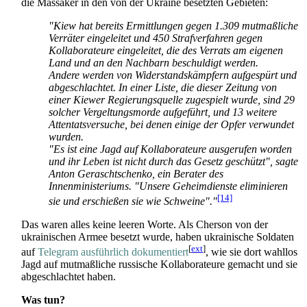
die Massaker in den von der Ukraine besetzten Gebieten:
"Kiew hat bereits Ermittlungen gegen 1.309 mutmaßliche
Verräter eingeleitet und 450 Strafverfahren gegen
Kollaborateure eingeleitet, die des Verrats am eigenen
Land und an den Nachbarn beschuldigt werden.
Andere werden von Widerstandskämpfern aufgespürt und
abgeschlachtet. In einer Liste, die dieser Zeitung von
einer Kiewer Regierungsquelle zugespielt wurde, sind 29
solcher Vergeltungsmorde aufgeführt, und 13 weitere
Attentatsversuche, bei denen einige der Opfer verwundet
wurden.
"Es ist eine Jagd auf Kollaborateure ausgerufen worden
und ihr Leben ist nicht durch das Gesetz geschützt", sagte
Anton Geraschtschenko, ein Berater des
Innenministeriums. "Unsere Geheimdienste eliminieren
[14]
sie und erschießen sie wie Schweine"."
Das waren alles keine leeren Worte. Als Cherson von der
ukrainischen Armee besetzt wurde, haben ukrainische Soldaten
[
ext
]
auf
Telegram ausführlich dokumentiert
, wie sie dort wahllos
Jagd auf mutmaßliche russische Kollaborateure gemacht und sie
abgeschlachtet haben.
Was tun?