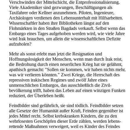
Verschwinden der Mittelschicht, die Ent­professionalisierung.
Viele Akademiker sind gezwungen, Beschäftigungen als
Taxifahrer oder Kellner anzunehmen. Piloten, Ingenieure,
Archäologen verdienen den Lebens­unterhalt mit Hilfsarbeiten.
Wissenschaftler haben ihre Bibliotheken längst auf den
Flohmärkten in den Straßen Bagdads verkauft. Selbst wenn das
Embargo eines Tages aufgehoben werden wird, wie viele Jahre
wird Irak brauchen, um allein die wissen­schaftlichen Defizite
aufzuholen?
Mehr als sonst erlebt man jetzt die Resignation und
Hoffnungslosigkeit der Menschen, wenn man durch Irak reist,
die Bedrohung durch einen neuerlichen Krieg hat sie gelähmt,
apathisch gemacht: "Sollen sie kommen, wir haben nichts mehr,
was wir verlieren könnten." Zwei Kriege, die Herrschaft des
repressiven irakischen Regimes und zwölf Jahre eines
unmenschlichen Embargos, das ausschließlich die Zivil­
bevölkerung trifft, haben das Leben auf einen winzigen Funken
reduziert, der Überleben heißt.
Feindbilder sind gefährlich, sie sind tödlich. Feindbilder setzen
alle Gesetze der Humanität außer Kraft, Feinden gegenüber ist
jedes Mittel recht. Selbst krebskranken Kindern, die zu den
wehrlosesten Geschöpfen dieser Erde zählen, werden lebens­
rettende Maßnahmen verweigert, weil es Kinder des Feindes