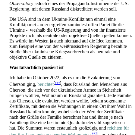
Observatory
jedoch eines der Propaganda-Instrumente der US-
Regierung, mit denen Russland diskreditiert werden soll.
Die USA sind in dem Ukraine-Konflikt nun einmal eine
Konfliktpartei - oder ergreifen zumindest offen Partei für die
Ukraine -, weshalb die US-Regierung und von ihr finanzierte
Projekte nicht als neutrale oder objektive Quellen gelten können.
Es würde im Westen ja auch niemand auf die Idee kommen,
zum Beispiel eine von der weißrussischen Regierung bezahlte
Studie über ukrainische Kriegsverbrechen als neutrale und
objektive Quelle zu zitieren.
Was tatsächlich passiert ist
Ich habe im Oktober 2022, als es um die Evakuierung von
[
ext
]
Cherson ging,
berichtet
, dass Russland den Menschen aus
Cherson, die sich vor der ukrainischen Armee in Sicherheit
bringen wollten, Wohnraum in Russland garantiert. Jede Familie
aus Cherson, die evakuiert werden wollte, bekam sogenannte
Zertifikate, mit denen sie Wohnungen in einem Ort ihrer Wahl in
Russland kaufen konnte, wobei sich der Wert der Zertifikate
nach der Größe der Familie berechnet hat und ihnen je nach
Familiengröße eine bestimmte Quadratmeterzahl zugewiesen
hat. Die Summen waren erstaunlich großzügig und
reichten für
[
ext
]
den Kauf von entsprechenden Wohnungen
aus, ohne dass