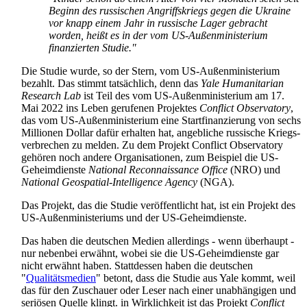
Beginn des russischen Angriffskriegs gegen die Ukraine
vor knapp einem Jahr in russische Lager gebracht
worden, heißt es in der vom US-Außenministerium
finanzierten Studie."
Die Studie wurde, so der Stern, vom US-Außenministerium
bezahlt. Das stimmt tatsächlich, denn das
Yale Humanitarian
Research Lab
ist Teil des vom US-Außenministerium am 17.
Mai 2022 ins Leben gerufenen Projektes
Conflict Observatory
,
das vom US-Außenministerium eine Start­finanzierung von sechs
Millionen Dollar dafür erhalten hat, angebliche russische Kriegs­
verbrechen zu melden. Zu dem Projekt Conflict Observatory
gehören noch andere Organisationen, zum Beispiel die US-
Geheimdienste
National Reconnaissance Office
(NRO) und
National Geospatial-Intelligence Agency
(NGA).
Das Projekt, das die Studie veröffentlicht hat, ist ein Projekt des
US-Außen­ministeriums und der US-Geheimdienste.
Das haben die deutschen Medien allerdings - wenn überhaupt -
nur nebenbei erwähnt, wobei sie die US-Geheimdienste gar
nicht erwähnt haben. Stattdessen haben die deutschen
"
Qualitäts­medien
" betont, dass die Studie aus Yale kommt, weil
das für den Zuschauer oder Leser nach einer unabhängigen und
seriösen Quelle klingt. in Wirklichkeit ist das Projekt
Conflict