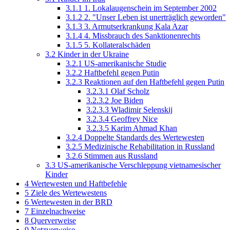
3.1.1
1. Lokalaugenschein im September 2002
3.1.2
2. "Unser Leben ist unerträglich geworden"
3.1.3
3. Armutserkrankung Kala Azar
3.1.4
4. Missbrauch des Sanktionenrechts
3.1.5
5. Kollateralschäden
3.2
Kinder in der Ukraine
3.2.1
US-amerikanische Studie
3.2.2
Haftbefehl gegen Putin
3.2.3
Reaktionen auf den Haftbefehl gegen Putin
3.2.3.1
Olaf Scholz
3.2.3.2
Joe Biden
3.2.3.3
Wladimir Selenskij
3.2.3.4
Geoffrey Nice
3.2.3.5
Karim Ahmad Khan
3.2.4
Doppelte Standards des Wertewesten
3.2.5
Medizinische Rehabilitation in Russland
3.2.6
Stimmen aus Russland
3.3
US-amerikanische Verschleppung vietnamesischer
Kinder
4
Wertewesten und Haftbefehle
5
Ziele des Wertewestens
6
Wertewesten in der BRD
7
Einzelnachweise
8
Querverweise
9
Netzverweise