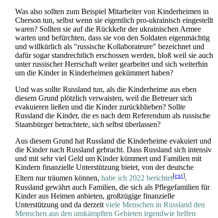
Was also sollten zum Beispiel Mitarbeiter von Kinderheimen in
Cherson tun, selbst wenn sie eigentlich pro-ukrainisch eingestellt
waren? Sollten sie auf die Rückkehr der ukrainischen Armee
warten und befürchten, dass sie von den Soldaten eigenmächtig
und willkürlich als "russische Kollaborateure" bezeichnet und
dafür sogar standrechtlich erschossen werden, bloß weil sie auch
unter russischer Herrschaft weiter gearbeitet und sich weiterhin
um die Kinder in Kinderheimen gekümmert haben?
Und was sollte Russland tun, als die Kinderheime aus eben
diesem Grund plötzlich verwaisten, weil die Betreuer sich
evakuieren ließen und die Kinder zurückblieben? Sollte
Russland die Kinder, die es nach dem Referendum als russische
Staatsbürger betrachtete, sich selbst überlassen?
Aus diesem Grund hat Russland die Kinderheime evakuiert und
die Kinder nach Russland gebracht. Dass Russland sich intensiv
und mit sehr viel Geld um Kinder kümmert und Familien mit
Kindern finanzielle Unterstützung bietet, von der deutsche
[
ext
]
Eltern nur träumen können,
habe ich 2022 berichtet
.
Russland gewährt auch Familien, die sich als Pflegefamilien für
Kinder aus Heimen anbieten, großzügige finanzielle
Unterstützung und da derzeit
viele Menschen in Russland den
Menschen aus den umkämpften Gebieten irgendwie helfen