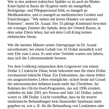
Wie in den anderen irakischen Spitäler so ist auch im Mutter-
Kind-Spital in Basra die Hygiene mehr als mangelhaft,
Reinigungs- und Pflege­personal fehlt, es mangelt an
Medikamenten, und es mangelt an medizinischen Geräten und
Einrichtungen. "Wir stehen mit leeren Händen vor unseren
Patienten", meint Dr. Azaad. Der 35-jährige Kinderarzt bewohnt
ein winziges Zimmer des Spitals, denn der Ortsteil Basras, in
dem seine Eltern leben, hat seit dem Golf-Krieg keinen
elektrischen Strom.
Wie die meisten Männer seiner Altersgruppe ist Dr. Azaad
unverheiratet, bei einem Gehalt von 10 Dollar monatlich wird
eine Ehe zum Luxus. Er und seine Verlobte warten seit Jahren,
dass sich die Lebens­umstände bessern.
Vor dem Golfkrieg entsprachen dem Gegenwert von einem
Dollar 3,3 irakische Dinar, heute bekommt man für einen Dollar
zweitausend irakische Dinar. Ein Einkommen, das einem früher
ein ausgezeichnetes Leben ermöglichte, sichert heute auf Grund
der astronomischen Inflation kaum mehr das Überleben. Im
Rahmen des Oil-for-food-Programms, das seit 1996 existiert,
entfielen im Jahr 2001 pro Person und Jahr 141 Dollar, zuletzt
waren es 188 Dollar. Leicht vorstellbar, dass da für teurere
medizinische Behandlungen kein finanzieller Spielraum mehr
gegeben ist, wie z. B. für die Behandlung von Leukämien oder