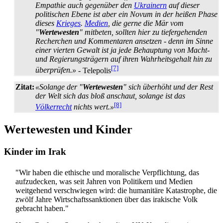
Empathie auch gegenüber den
Ukrainern
auf dieser
politischen Ebene ist aber ein Novum in der heißen Phase
dieses
Krieges
.
Medien
, die gerne die Mär vom
"
Wertewesten
" mitbeten, sollten hier zu tiefergehenden
Recherchen und Kommentaren ansetzen - denn im Sinne
einer vierten Gewalt ist ja jede Behauptung von Macht-
und Regierungsträgern auf ihren Wahrheitsgehalt hin zu
[7]
überprüfen.»
- Telepolis
Zitat:
«Solange der "
Wertewesten
" sich überhöht und der Rest
der Welt sich das bloß anschaut, solange ist das
[8]
Völkerrecht
nichts wert.»
Wertewesten und Kinder
Kinder im Irak
"Wir haben die ethische und moralische Verpflichtung, das
aufzudecken, was seit Jahren von Politikern und Medien
weitgehend verschwiegen wird: die humanitäre Katastrophe, die
zwölf Jahre Wirtschafts­sanktionen über das irakische Volk
gebracht haben."