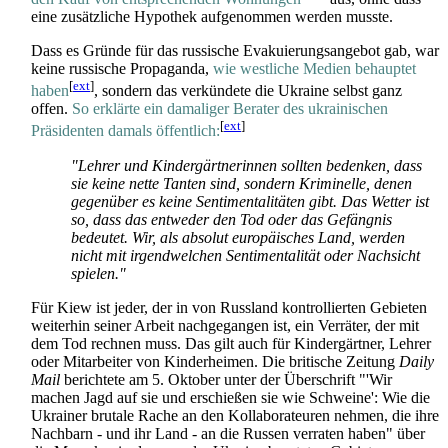
eine zusätzliche Hypothek aufgenommen werden musste.
Dass es Gründe für das russische Evakuierungsangebot gab, war
keine russische Propaganda,
wie westliche Medien behauptet
[
ext
]
haben
, sondern das verkündete die Ukraine selbst ganz
offen.
So erklärte ein damaliger Berater des ukrainischen
[
ext
]
Präsidenten damals öffentlich:
"Lehrer und Kindergärtnerinnen sollten bedenken, dass
sie keine nette Tanten sind, sondern Kriminelle, denen
gegenüber es keine Sentimentalitäten gibt. Das Wetter ist
so, dass das entweder den Tod oder das Gefängnis
bedeutet. Wir, als absolut europäisches Land, werden
nicht mit irgendwelchen Sentimentalität oder Nachsicht
spielen."
Für Kiew ist jeder, der in von Russland kontrollierten Gebieten
weiterhin seiner Arbeit nachgegangen ist, ein Verräter, der mit
dem Tod rechnen muss. Das gilt auch für Kindergärtner, Lehrer
oder Mitarbeiter von Kinderheimen. Die britische Zeitung
Daily
Mail
berichtete am 5. Oktober unter der Überschrift "'Wir
machen Jagd auf sie und erschießen sie wie Schweine': Wie die
Ukrainer brutale Rache an den Kollaborateuren nehmen, die ihre
Nachbarn - und ihr Land - an die Russen verraten haben" über