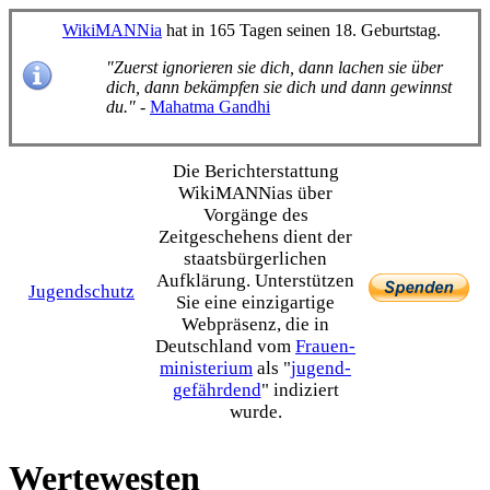
WikiMANNia
hat in 165 Tagen seinen 18. Geburtstag.
"Zuerst ignorieren sie dich, dann lachen sie über
dich, dann bekämpfen sie dich und dann gewinnst
du."
-
Mahatma Gandhi
Die Bericht­erstattung
WikiMANNias über
Vorgänge des
Zeitgeschehens dient der
staats­bürgerlichen
Aufklärung. Unterstützen
Jugendschutz
Sie eine einzig­artige
Webpräsenz, die in
Deutschland vom
Frauen­
ministerium
als "
jugend­
gefährdend
" indiziert
wurde.
Wertewesten