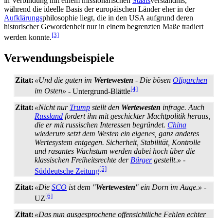
in Verbindung mit einem missionarischen
Staats
­verständnis,
während die ideelle Basis der europäischen Länder eher in der
Aufklärungs
­philosophie liegt, die in den USA aufgrund deren
historischer Gewordenheit nur in einem begrenzten Maße tradiert
[3]
werden konnte.
Verwendungsbeispiele
Zitat:
«Und die guten im
Wertewesten
- Die bösen
Oligarchen
[4]
im Osten»
- Untergrund-Blättle
Zitat:
«Nicht nur
Trump
stellt den
Wertewesten
infrage. Auch
Russland
fordert ihn mit geschickter Machtpolitik heraus,
die er mit russischen Interessen begründet.
China
wiederum setzt dem Westen ein eigenes, ganz anderes
Wertesystem entgegen. Sicherheit, Stabilität, Kontrolle
und rasantes Wachstum werden dabei hoch über die
klassischen Freiheitsrechte der
Bürger
gestellt.»
-
[5]
Süddeutsche Zeitung
Zitat:
«Die
SCO
ist dem "
Wertewesten
" ein Dorn im Auge.»
-
[6]
UZ
Zitat:
«Das nun ausgesprochene offensichtliche Fehlen echter