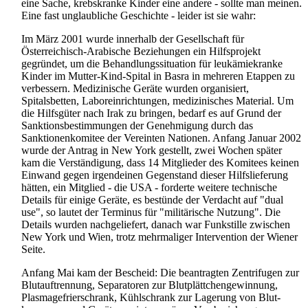
eine Sache, krebskranke Kinder eine andere - sollte man meinen.
Eine fast unglaubliche Geschichte - leider ist sie wahr:
Im März 2001 wurde innerhalb der Gesellschaft für
Österreichisch-Arabische Beziehungen ein Hilfsprojekt
gegründet, um die Behandlungs­situation für leukämie­kranke
Kinder im Mutter-Kind-Spital in Basra in mehreren Etappen zu
verbessern. Medizinische Geräte wurden organisiert,
Spitalsbetten, Labor­einrichtungen, medizinisches Material. Um
die Hilfsgüter nach Irak zu bringen, bedarf es auf Grund der
Sanktions­bestimmungen der Genehmigung durch das
Sanktionen­komitee der Vereinten Nationen. Anfang Januar 2002
wurde der Antrag in New York gestellt, zwei Wochen später
kam die Verständigung, dass 14 Mitglieder des Komitees keinen
Einwand gegen irgendeinen Gegenstand dieser Hilfslieferung
hätten, ein Mitglied - die USA - forderte weitere technische
Details für einige Geräte, es bestünde der Verdacht auf "dual
use", so lautet der Terminus für "militärische Nutzung". Die
Details wurden nachgeliefert, danach war Funkstille zwischen
New York und Wien, trotz mehrmaliger Intervention der Wiener
Seite.
Anfang Mai kam der Bescheid: Die beantragten Zentrifugen zur
Blutauftrennung, Separatoren zur Blut­plättchen­gewinnung,
Plasmage­frierschrank, Kühlschrank zur Lagerung von Blut­