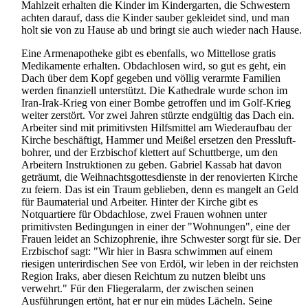
Mahlzeit erhalten die Kinder im Kindergarten, die Schwestern
achten darauf, dass die Kinder sauber gekleidet sind, und man
holt sie von zu Hause ab und bringt sie auch wieder nach Hause.
Eine Armenapotheke gibt es ebenfalls, wo Mittellose gratis
Medikamente erhalten. Obdachlosen wird, so gut es geht, ein
Dach über dem Kopf gegeben und völlig verarmte Familien
werden finanziell unterstützt. Die Kathedrale wurde schon im
Iran-Irak-Krieg von einer Bombe getroffen und im Golf-Krieg
weiter zerstört. Vor zwei Jahren stürzte endgültig das Dach ein.
Arbeiter sind mit primitivsten Hilfsmittel am Wiederaufbau der
Kirche beschäftigt, Hammer und Meißel ersetzen den Pressluft­
bohrer, und der Erzbischof klettert auf Schuttberge, um den
Arbeitern Instruktionen zu geben. Gabriel Kassab hat davon
geträumt, die Weihnachts­gottes­dienste in der renovierten Kirche
zu feiern. Das ist ein Traum geblieben, denn es mangelt an Geld
für Baumaterial und Arbeiter. Hinter der Kirche gibt es
Notquartiere für Obdachlose, zwei Frauen wohnen unter
primitivsten Bedingungen in einer der "Wohnungen", eine der
Frauen leidet an Schizophrenie, ihre Schwester sorgt für sie. Der
Erzbischof sagt: "Wir hier in Basra schwimmen auf einem
riesigen unterirdischen See von Erdöl, wir leben in der reichsten
Region Iraks, aber diesen Reichtum zu nutzen bleibt uns
verwehrt." Für den Fliegeralarm, der zwischen seinen
Ausführungen ertönt, hat er nur ein müdes Lächeln. Seine