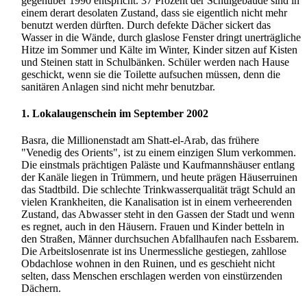
gegenüber 1990 entspricht. 37 Prozent der Schulgebäude sind in
einem derart desolaten Zustand, dass sie eigentlich nicht mehr
benutzt werden dürften. Durch defekte Dächer sickert das
Wasser in die Wände, durch glaslose Fenster dringt unerträgliche
Hitze im Sommer und Kälte im Winter, Kinder sitzen auf Kisten
und Steinen statt in Schulbänken. Schüler werden nach Hause
geschickt, wenn sie die Toilette aufsuchen müssen, denn die
sanitären Anlagen sind nicht mehr benutzbar.
1. Lokalaugenschein im September 2002
Basra, die Millionenstadt am Shatt-el-Arab, das frühere
"Venedig des Orients", ist zu einem einzigen Slum verkommen.
Die einstmals prächtigen Paläste und Kaufmanns­häuser entlang
der Kanäle liegen in Trümmern, und heute prägen Häuser­ruinen
das Stadtbild. Die schlechte Trink­wasser­qualität trägt Schuld an
vielen Krankheiten, die Kanalisation ist in einem verheerenden
Zustand, das Abwasser steht in den Gassen der Stadt und wenn
es regnet, auch in den Häusern. Frauen und Kinder betteln in
den Straßen, Männer durchsuchen Abfallhaufen nach Essbarem.
Die Arbeits­losen­rate ist ins Unermessliche gestiegen, zahllose
Obdachlose wohnen in den Ruinen, und es geschieht nicht
selten, dass Menschen erschlagen werden von einstürzenden
Dächern.