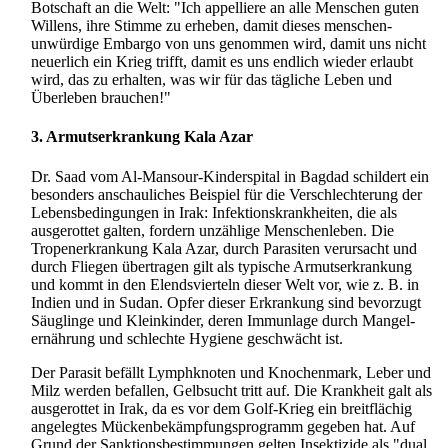
Botschaft an die Welt: "Ich appelliere an alle Menschen guten
Willens, ihre Stimme zu erheben, damit dieses menschen­
unwürdige Embargo von uns genommen wird, damit uns nicht
neuerlich ein Krieg trifft, damit es uns endlich wieder erlaubt
wird, das zu erhalten, was wir für das tägliche Leben und
Überleben brauchen!"
3. Armutserkrankung Kala Azar
Dr. Saad vom Al-Mansour-Kinderspital in Bagdad schildert ein
besonders anschauliches Beispiel für die Verschlechterung der
Lebens­bedingungen in Irak: Infektions­krankheiten, die als
ausgerottet galten, fordern unzählige Menschenleben. Die
Tropen­erkrankung Kala Azar, durch Parasiten verursacht und
durch Fliegen übertragen gilt als typische Armuts­erkrankung
und kommt in den Elends­vierteln dieser Welt vor, wie z. B. in
Indien und in Sudan. Opfer dieser Erkrankung sind bevorzugt
Säuglinge und Kleinkinder, deren Immunlage durch Mangel­
ernährung und schlechte Hygiene geschwächt ist.
Der Parasit befällt Lymphknoten und Knochenmark, Leber und
Milz werden befallen, Gelbsucht tritt auf. Die Krankheit galt als
ausgerottet in Irak, da es vor dem Golf-Krieg ein breitflächig
angelegtes Mückenbekämpfungsprogramm gegeben hat. Auf
Grund der Sanktions­bestimmungen gelten Insektizide als "dual