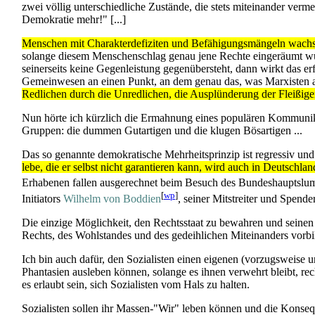
zwei völlig unterschiedliche Zustände, die stets miteinander verm
Demokratie mehr!" [...]
Menschen mit Charakterdefiziten und Befähigungsmängeln wachse
solange diesem Menschenschlag genau jene Rechte eingeräumt würd
seinerseits keine Gegenleistung gegenübersteht, dann wirkt das 
Gemeinwesen an einen Punkt, an dem genau das, was Marxisten 
Redlichen durch die Unredlichen, die Ausplünderung der Fleißige
Nun hörte ich kürzlich die Ermahnung eines populären Kommunikat
Gruppen: die dummen Gutartigen und die klugen Bösartigen ...
Das so genannte demokratische Mehrheitsprinzip ist regressiv und
lebe, die er selbst nicht garantieren kann, wird auch in Deutschland
Erhabenen fallen ausgerechnet beim Besuch des Bundeshauptsl
[
wp
]
Initiators
Wilhelm von Boddien
, seiner Mitstreiter und Spend
Die einzige Möglichkeit, den Rechtsstaat zu bewahren und seinen we
Rechts, des Wohlstandes und des gedeihlichen Miteinanders vorbil
Ich bin auch dafür, den Sozialisten einen eigenen (vorzugsweis
Phantasien ausleben können, solange es ihnen verwehrt bleibt, re
es erlaubt sein, sich Sozialisten vom Hals zu halten.
Sozialisten sollen ihr Massen-"Wir" leben können und die Konseq