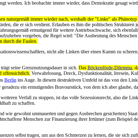
engt werden. Ich beobachte immer wieder, dass Demokratie gesagt wird, 
n naturgemäß immer wieder nach, weshalb der "Linke" als Phänotyp n
en, die er sich verdient. Erlauben es ihm die politischen Strukturen
erfahrungsgemäß ermutigend für weitere Antriebsschwache, sich ebenfa
aufzuheben vorgeben, die Regel wird: "Die Ausbeutung des Menschen
n durch die Faulen.
ions­wissenschaftlers, nicht alle Linken über einen Kamm zu scheren,
 trägt seine Grenznutzungsdauer in sich.
Das
Böckenförde-Dilemma
, d
 offensichtlich.
Verwahrlosung, Dreck, Dysfunktionalität, Irresein, Kult
ums
Berlin
ins Auge. In diesem destruktiven Umfeld ist das von den Linke
er geradezu ein ermutigendes Bravourstück, von dem ich aber glaube, d
iteren Verfall zu stoppen, ist das volle Sezessionsrecht, also die Lin
dhaft zu schaffen.
e und wie gewohnt ummauerten und gegen Ausbrechen gesicherten) Staa
chtschaffene Menschen zur Finanzierung ihrer Irrtümer (zum Beispiel de
uenzen selbst tragen, um aus den Schmerzen zu lernen, die sie sich z