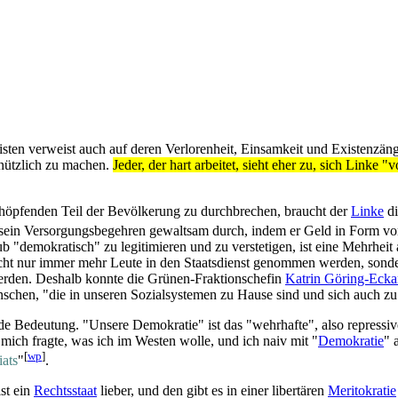
isten verweist auch auf deren Verlorenheit, Einsamkeit und Existenz­ä
nützlich zu machen.
Jeder, der hart arbeitet, sieht eher zu, sich Lin
höpfenden Teil der Bevölkerung zu durchbrechen, braucht der
Linke
di
er sein Versorgungs­begehren gewaltsam durch, indem er Geld in Form v
b "demokratisch" zu legitimieren und zu verstetigen, ist eine Mehrheit
icht nur immer mehr Leute in den Staatsdienst genommen werden, sonde
werden. Deshalb konnte die Grünen-Fraktionschefin
Katrin Göring-Ecka
nschen, "die in unseren Sozialsystemen zu Hause sind und sich auch z
nde Bedeutung. "Unsere Demokratie" ist das "wehrhafte", also repressi
mich fragte, was ich im Westen wolle, und ich naiv mit "
Demokratie
" 
[
wp
]
iats
"
.
st ein
Rechtsstaat
lieber, und den gibt es in einer libertären
Meritokratie