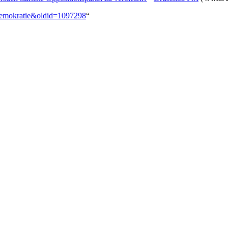
_Demokratie&oldid=1097298
“