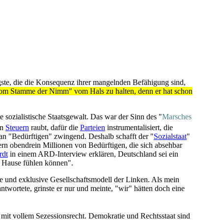
ngste, die die Konsequenz ihrer mangelnden Befähigung sind,
ke "vom Stamme der Nimm" vom Hals zu halten, denn er hat schon
e sozialistische Staatsgewalt. Das war der Sinn des "
Marsches
on
Steuern
raubt, dafür die
Parteien
instrumentalisiert, die
 an "Bedürftigen" zwingend. Deshalb schafft der "
Sozialstaat
"
rn obendrein Millionen von Bedürftigen, die sich absehbar
rdt
in einem ARD-Interview erklären, Deutschland sei ein
u Hause fühlen können".
ve und exklusive Gesellschaftsmodell der Linken. Als mein
antwortete, grinste er nur und meinte, "wir" hätten doch eine
mit vollem Sezessionsrecht. Demokratie und Rechtsstaat sind