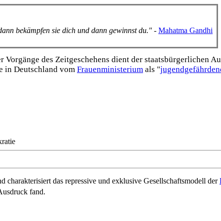
, dann bekämpfen sie dich und dann gewinnst du."
-
Mahatma Gandhi
Vorgänge des Zeitgeschehens dient der staats­bürgerlichen Aufk
e in Deutschland vom
Frauen­ministerium
als "
jugend­gefährden
ratie
d charakterisiert das repressive und exklusive Gesellschaftsmodell der
Ausdruck fand.