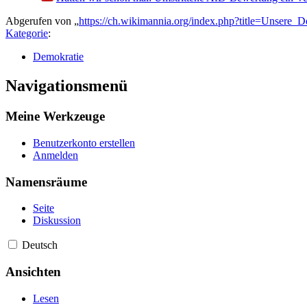
Abgerufen von „
https://ch.wikimannia.org/index.php?title=Unsere
Kategorie
:
Demokratie
Navigationsmenü
Meine Werkzeuge
Benutzerkonto erstellen
Anmelden
Namensräume
Seite
Diskussion
Deutsch
Ansichten
Lesen