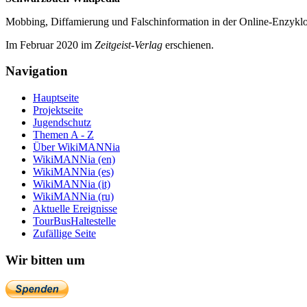
Mobbing, Diffamierung und Falsch­information in der Online-Enzyklo­
Im Februar 2020 im
Zeit­geist-Verlag
erschienen.
Navigation
Hauptseite
Projektseite
Jugendschutz
Themen A - Z
Über WikiMANNia
WikiMANNia (en)
WikiMANNia (es)
WikiMANNia (it)
WikiMANNia (ru)
Aktuelle Ereignisse
TourBusHaltestelle
Zufällige Seite
Wir bitten um