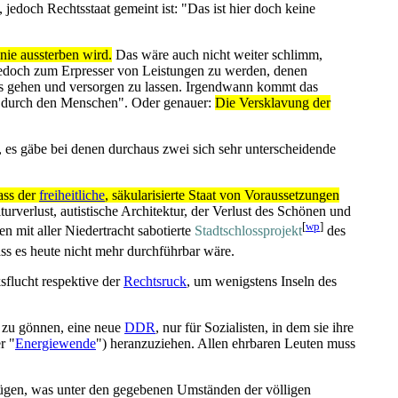
jedoch Rechtsstaat gemeint ist: "Das ist hier doch keine
ie aussterben wird.
Das wäre auch nicht weiter schlimm,
 jedoch zum Erpresser von Leistungen zu werden, denen
lls gehen und versorgen zu lassen. Irgendwann kommt das
 durch den Menschen". Oder genauer:
Die Versklavung der
 es gäbe bei denen durchaus zwei sich sehr unterscheidende
ass der
freiheitliche
, säkularisierte Staat von Voraussetzungen
urverlust, autistische Architektur, der Verlust des Schönen und
[
wp
]
n mit aller Niedertracht sabotierte
Stadtschloss­projekt
des
ass es heute nicht mehr durchführbar wäre.
ksflucht respektive der
Rechtsruck
, um wenigstens Inseln des
t zu gönnen, eine neue
DDR
, nur für Sozialisten, in dem sie ihre
r "
Energiewende
") heranzuziehen. Allen ehrbaren Leuten muss
ufügen, was unter den gegebenen Umständen der völligen