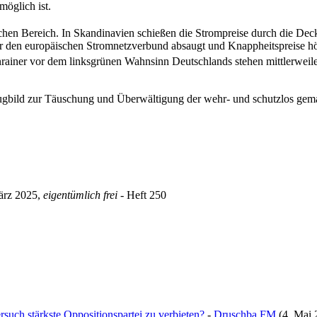
öglich ist.
ischen Bereich. In Skandinavien schießen die Strompreise durch die D
er den europäischen Stromnetz­verbund absaugt und Knappheits­preise hö
ainer vor dem linksgrünen Wahnsinn Deutschlands stehen mittlerweile s
Trugbild zur Täuschung und Überwältigung der wehr- und schutzlos ge
ärz 2025,
eigentümlich frei
- Heft 250
such stärkste Oppositionspartei zu verbieten?
-
Druschba FM
(4. Mai 