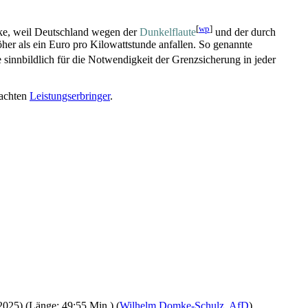
[
wp
]
ecke, weil Deutschland wegen der
Dunkelflaute
und der durch
her als ein Euro pro Kilowattstunde anfallen. So genannte
innbildlich für die Notwendigkeit der Grenzsicherung in jeder
machten
Leistungs­erbringer
.
2025) (Länge: 49:55 Min.) (
Wilhelm Domke-Schulz
,
AfD
)