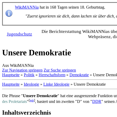
WikiMANNia
hat in 168 Tagen seinen 18. Geburtstag.
"Zuerst ignorieren sie dich, dann lachen sie über dich
Die Bericht­erstattung WikiMANNias über 
Jugendschutz
Webpräsenz, di
Unsere Demokratie
Aus WikiMANNia
Zur Navigation springen
Zur Suche springen
Hauptseite
»
Politik
»
Herrschaftsform
»
Demokratie
» Unsere Demok
Hauptseite
»
Ideologie
»
Linke Ideologie
» Unsere Demokratie
Die Phrase "
Unsere Demokratie
" hat eine ausgrenzende Funktion un
[
wp
]
des Proletariats
"
, basiert und im zweiten "D" von "
DDR
" seinen 
Inhaltsverzeichnis