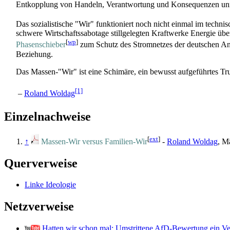
Entkopplung von Handeln, Verantwortung und Konsequenzen unm
Das sozialistische "Wir" funktioniert noch nicht einmal im techn
schwere Wirtschafts­sabotage stillgelegten Kraftwerke Energie üb
[
wp
]
Phasenschieber
zum Schutz des Stromnetzes der deutschen Anr
Beziehung.
Das Massen-"Wir" ist eine Schimäre, ein bewusst aufgeführtes 
[1]
–
Roland Woldag
Einzelnachweise
[
ext
]
↑
Massen-Wir versus Familien-Wir
-
Roland Woldag
, M
Querverweise
Linke Ideologie
Netzverweise
Hatten wir schon mal: Umstrittene AfD-Bewertung ein Ver