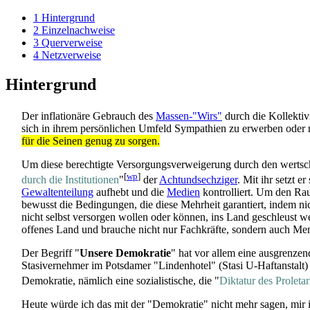
1
Hintergrund
2
Einzelnachweise
3
Querverweise
4
Netzverweise
Hintergrund
Der inflationäre Gebrauch des
Massen-"Wirs"
durch die Kollektiv
sich in ihrem persönlichen Umfeld Sympathien zu erwerben oder 
für die Seinen genug zu sorgen.
Um diese berechtigte Versorgungsverweigerung durch den wertsc
[
wp
]
durch die Institutionen
"
der
Achtundsechziger
. Mit ihr setzt 
Gewaltenteilung
aufhebt und die
Medien
kontrolliert. Um den Rau
bewusst die Bedingungen, die diese Mehrheit garantiert, indem n
nicht selbst versorgen wollen oder können, ins Land geschleust 
offenes Land und brauche nicht nur Fachkräfte, sondern auch Me
Der Begriff "
Unsere Demokratie
" hat vor allem eine ausgrenze
Stasivernehmer im Potsdamer "Lindenhotel" (Stasi U-Haftanstalt) 
Demokratie, nämlich eine sozialistische, die "
Diktatur des Proletar
Heute würde ich das mit der "Demokratie" nicht mehr sagen, mir i