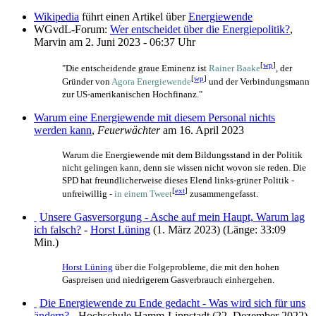
Wikipedia
führt einen Artikel über
Energiewende
WGvdL-Forum:
Wer entscheidet über die Energiepolitik?
,
Marvin am 2. Juni 2023 - 06:37 Uhr
[
wp
]
"Die entscheidende graue Eminenz ist
Rainer Baake
, der
[
wp
]
Gründer von
Agora Energiewende
und der Verbindungsmann
zur US-amerikanischen Hochfinanz."
Warum eine Energiewende mit diesem Personal nichts
werden kann
,
Feuerwächter
am 16. April 2023
Warum die Energiewende mit dem Bildungsstand in der Politik
nicht gelingen kann, denn sie wissen nicht wovon sie reden. Die
SPD hat freundlicherweise dieses Elend links-grüner Politik -
[
ext
]
unfreiwillig -
in einem Tweet
zusammengefasst.
Unsere Gasversorgung - Asche auf mein Haupt, Warum lag
ich falsch?
-
Horst Lüning
(1. März 2023) (Länge: 33:09
Min.)
Horst Lüning
über die Folgeprobleme, die mit den hohen
Gaspreisen und niedrigerem Gasverbrauch einhergehen.
Die Energiewende zu Ende gedacht - Was wird sich für uns
ändern?
- Hochschule Hamm-Lippstadt (22. Dezember 2022)