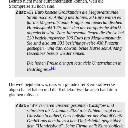
Betrieb nicht mehr aufrecht­erhalten können, weil die
Strompreise zu hoch sind.
Zitat:
«51 Euro kostete Großkunden die Megawattstunde
Strom noch zu Anfang des Jahres. 20 Euro waren es
für die Megawatt­stunde Erdgas am nieder­ländischen
Handelspunkt TTF, über den der europäische Markt
abgedeckt wird. Zum Jahresende liegen die Preise bei
220 beziehungsweise 106 Euro pro Megawattstunde.
Sie sind also um 331 beziehungsweise 430 Prozent
gestiegen - und das, obwohl beide Kurse seit Anfang
Dezember bereits wieder sinken.
Die hohen Preise bringen jetzt viele Unternehmen in
[4]
Bedrängnis.»
Derweil bejubeln wir, dass wir gerade drei Kern­kraftwerke
abgeschaltet haben und die Kohle­kraftwerke auch bald dran
glauben müssen.
Zitat:
«"Wir verlieren unseren gesamten Cashflow und
schreiben ab 1. Januar 2022 rote Zahlen", sagt etwa
Christian Schabert, Geschäfts­führer der Rudolf Geitz
GmbH aus dem bayrischen Dinkelsbühl, gegenüber
dem "Handelsblatt". Seine Firma stellt Kunststoffteile