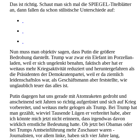
Das ist richtig. Schaut man sich mal die SPIEGEL-Titelblätter
an, dann fallen da schon stilistische Unterschiede auf:
Nun muss man objektiv sagen, dass Putin die größere
Bedrohung darstellt. Trump war zwar ein Elefant im Porzellan­
laden, weil er sich ungelenkt benahm, faktisch aber hat er
weitaus mehr Kriegs­aktivität reduziert und herunter­gefahren als
die Präsidenten der Demokraten­partei, weil er da ziemlich
leidenschaftslos war, als Geschäftsmann aber feststellte, wie
unglaublich teuer das alles ist.
Putin dagegen hat uns gerade mit Atomraketen gedroht und
anscheinend seit Jahren so richtig aufgerüstet und sich auf Krieg
vorbereitet, und weitaus mehr gelogen als Trump. Bei Trump hat
man gezählt, wieviel Tausende Lügen er verbreitet habe, aber
ich könnte mich jetzt nicht erinnern, dass irgendwas davon
wirklich ernstliche Bedeutung hatte. Ob jetzt bei Obamas oder
bei Trumps Amts­einführung mehr Zuschauer waren -
Journalisten, vor allem linke, haben sich vier Jahre lang,