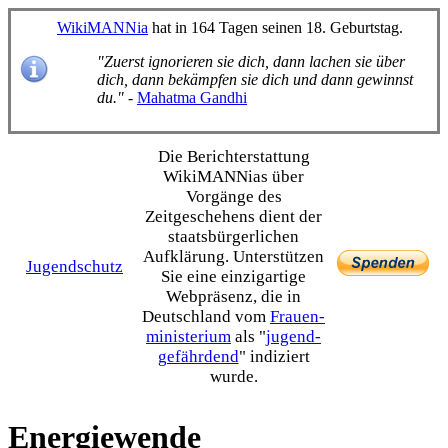
WikiMANNia
hat in 164 Tagen seinen 18. Geburtstag.
"Zuerst ignorieren sie dich, dann lachen sie über
dich, dann bekämpfen sie dich und dann gewinnst
du."
-
Mahatma Gandhi
Die Bericht­erstattung
WikiMANNias über
Vorgänge des
Zeitgeschehens dient der
staats­bürgerlichen
Aufklärung. Unterstützen
Jugendschutz
Sie eine einzig­artige
Webpräsenz, die in
Deutschland vom
Frauen­
ministerium
als "
jugend­
gefährdend
" indiziert
wurde.
Energiewende