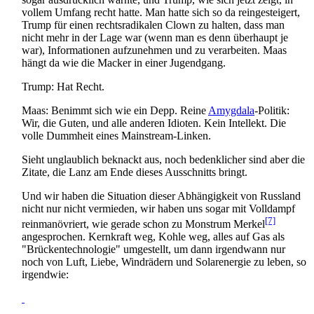
vollem Umfang recht hatte. Man hatte sich so da reingesteigert,
Trump für einen rechts­radikalen Clown zu halten, dass man
nicht mehr in der Lage war (wenn man es denn überhaupt je
war), Informationen aufzunehmen und zu verarbeiten. Maas
hängt da wie die Macker in einer Jugendgang.
Trump: Hat Recht.
Maas: Benimmt sich wie ein Depp. Reine
Amygdala
-Politik:
Wir, die Guten, und alle anderen Idioten. Kein Intellekt. Die
volle Dummheit eines Mainstream-Linken.
Sieht unglaublich beknackt aus, noch bedenklicher sind aber die
Zitate, die Lanz am Ende dieses Ausschnitts bringt.
Und wir haben die Situation dieser Abhängigkeit von Russland
nicht nur nicht vermieden, wir haben uns sogar mit Volldampf
[7]
rein­manövriert, wie gerade schon zu Monstrum Merkel
angesprochen. Kernkraft weg, Kohle weg, alles auf Gas als
"Brücken­technologie" umgestellt, um dann irgendwann nur
noch von Luft, Liebe, Windrädern und Solarenergie zu leben, so
irgendwie: