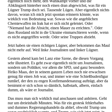
eigentlich noch mehr, den Wahlkampf vorher und die
Abklingzeit hinterher noch einen dran abgewichst, was für ein
Lügner Trump doch sei. Tausende Lügen. Aber eigentlich nichts
davon, woran ich mich jetzt spontan erinnern könnte, was
wirklich von Bedeutung war. Sowas wie die angeblichen
Chemiewaffen im Irak hat er sich nicht geleistet. Oder
"Niemand hat die Absicht, einen Mauer zu errichten.". Oder
dass Russland nicht in die Ukraine ein­marschieren werde, wenn
es nicht angegriffen werde. Oder seine Truppen abzieht.
Jetzt haben sie einen richtigen Lügner, aber bekommen das Maul
nicht mehr auf. Weil linke Journalisten und linker Lügner.
Gestern abend kam bei Lanz eine Szene, die diesen Vorgang
sehr illustriert. Es geht zwar eigentlich nicht um Journalisten,
sondern um Politiker, vor allem die SPD, und ganz besonders
Heiko Maas, der in seinem ganzen Leben noch nie erwachsen
genug für einen Job war, und immer wie eine Schieß­buden­figur
rumlief, der den zu engen Konfirmanden­anzug aufträgt, aber da
benimmt er sich schon so dämlich, halbstark, albern, einfach
dumm, als wäre er Journalist.
Das muss man sich wirklich mal anschauen und anhören. Geht
nur um dreieinhalb Minuten. Was für ein grotesk fehlerhaftes
und dummes Regierungs­handeln da ablief, obwohl Trump uns
sogar ausdrücklich warnte, und Trump, wie sich jetzt zeigt, in