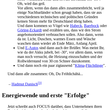
Oh, wird das geil.
Vor allem, wenn das dann alles zusammenbricht, weil ja
einige Nachbar­länder schon gesagt haben, dass sie aus
verschiedenen technischen und politischen Gründen
keinen Strom mehr für Deutschland übrig haben.
Und dann kommen so Vögel wie
Habeck
,
Baerbock
oder
Göring-Eckardt
und erzählen uns, dass wir den Strom
angebots­orientiert verbrauchen sollen. Also dann, wenn
da ist. Licht, Duschen, warmes Essen und Wäsche
waschen dann wieder ab Ende März, Anfang April.
Und
E-Autos
sind dann auch der Brüller. Was meint Ihr,
wie da der Akku jubelt, bei -30°, vor allem dann, wenn
man noch versucht, die Heizung einzuschalten und der
Rollwiderstand von 30 cm Schnee dazukommt.
Und dann noch ein paar zigtausend "
Klima
-
Flüchtlinge
".
Und dann alle zusammen: Oh, Du Fröhlichähä...
[3]
–
Hadmut Danisch
Energiewende und erste "Erfolge"
Jetzt schreibt auch FOCUS darüber, dass Unternehmen ihren