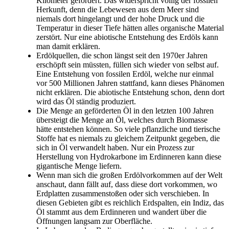
Kilometer gefördert. Das widerspricht völlig der fossilen
Herkunft, denn die Lebewesen aus dem Meer sind
niemals dort hingelangt und der hohe Druck und die
Temperatur in dieser Tiefe hätten alles organische Material
zerstört. Nur eine abiotische Entstehung des Erdöls kann
man damit erklären.
Erdölquellen, die schon längst seit den 1970er Jahren
erschöpft sein müssten, füllen sich wieder von selbst auf.
Eine Entstehung von fossilen Erdöl, welche nur einmal
vor 500 Millionen Jahren stattfand, kann dieses Phänomen
nicht erklären. Die abiotische Entstehung schon, denn dort
wird das Öl ständig produziert.
Die Menge an geförderten Öl in den letzten 100 Jahren
übersteigt die Menge an Öl, welches durch Biomasse
hätte entstehen können. So viele pflanzliche und tierische
Stoffe hat es niemals zu gleichem Zeitpunkt gegeben, die
sich in Öl verwandelt haben. Nur ein Prozess zur
Herstellung von Hydrokarbone im Erdinneren kann diese
gigantische Menge liefern.
Wenn man sich die großen Erdölvorkommen auf der Welt
anschaut, dann fällt auf, dass diese dort vorkommen, wo
Erdplatten zusammen­stoßen oder sich verschieben. In
diesen Gebieten gibt es reichlich Erdspalten, ein Indiz, das
Öl stammt aus dem Erdinneren und wandert über die
Öffnungen langsam zur Oberfläche.