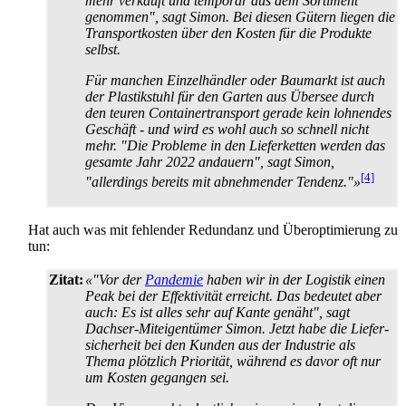
mehr verkauft und temporär aus dem Sortiment
genommen", sagt Simon. Bei diesen Gütern liegen die
Transport­kosten über den Kosten für die Produkte
selbst.
Für manchen Einzelhändler oder Baumarkt ist auch
der Plastikstuhl für den Garten aus Übersee durch
den teuren Container­transport gerade kein lohnendes
Geschäft - und wird es wohl auch so schnell nicht
mehr. "Die Probleme in den Liefer­ketten werden das
gesamte Jahr 2022 andauern", sagt Simon,
[4]
"allerdings bereits mit abnehmender Tendenz."»
Hat auch was mit fehlender Redundanz und Überoptimierung zu
tun:
Zitat:
«"Vor der
Pandemie
haben wir in der Logistik einen
Peak bei der Effektivität erreicht. Das bedeutet aber
auch: Es ist alles sehr auf Kante genäht", sagt
Dachser-Miteigentümer Simon. Jetzt habe die Liefer­
sicherheit bei den Kunden aus der Industrie als
Thema plötzlich Priorität, während es davor oft nur
um Kosten gegangen sei.