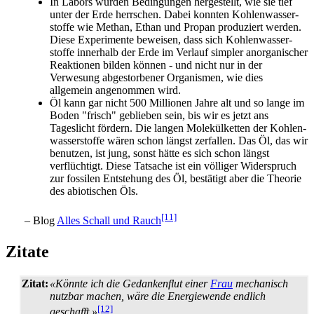
In Labors wurden Bedingungen hergestellt, wie sie tief
unter der Erde herrschen. Dabei konnten Kohlen­wasser­
stoffe wie Methan, Ethan und Propan produziert werden.
Diese Experimente beweisen, dass sich Kohlen­wasser­
stoffe innerhalb der Erde im Verlauf simpler anorganischer
Reaktionen bilden können - und nicht nur in der
Verwesung abgestorbener Organismen, wie dies
allgemein angenommen wird.
Öl kann gar nicht 500 Millionen Jahre alt und so lange im
Boden "frisch" geblieben sein, bis wir es jetzt ans
Tageslicht fördern. Die langen Molekül­ketten der Kohlen­
wasser­stoffe wären schon längst zerfallen. Das Öl, das wir
benutzen, ist jung, sonst hätte es sich schon längst
verflüchtigt. Diese Tatsache ist ein völliger Widerspruch
zur fossilen Entstehung des Öl, bestätigt aber die Theorie
des abiotischen Öls.
[11]
– Blog
Alles Schall und Rauch
Zitate
Zitat:
«Könnte ich die Gedankenflut einer
Frau
mechanisch
nutzbar machen, wäre die Energiewende endlich
[12]
geschafft.»