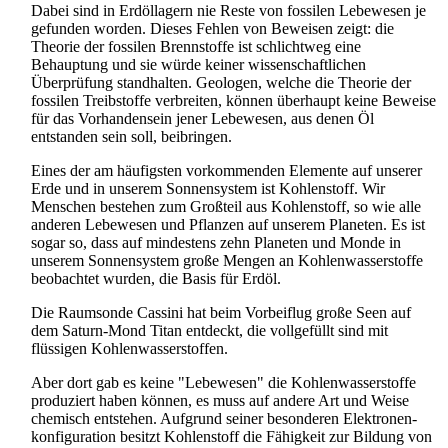
Dabei sind in Erdöllagern nie Reste von fossilen Lebewesen je
gefunden worden. Dieses Fehlen von Beweisen zeigt: die
Theorie der fossilen Brennstoffe ist schlichtweg eine
Behauptung und sie würde keiner wissenschaftlichen
Überprüfung standhalten. Geologen, welche die Theorie der
fossilen Treibstoffe verbreiten, können überhaupt keine Beweise
für das Vorhandensein jener Lebewesen, aus denen Öl
entstanden sein soll, beibringen.
Eines der am häufigsten vorkommenden Elemente auf unserer
Erde und in unserem Sonnensystem ist Kohlenstoff. Wir
Menschen bestehen zum Großteil aus Kohlenstoff, so wie alle
anderen Lebewesen und Pflanzen auf unserem Planeten. Es ist
sogar so, dass auf mindestens zehn Planeten und Monde in
unserem Sonnensystem große Mengen an Kohlen­wasser­stoffe
beobachtet wurden, die Basis für Erdöl.
Die Raumsonde Cassini hat beim Vorbeiflug große Seen auf
dem Saturn-Mond Titan entdeckt, die vollgefüllt sind mit
flüssigen Kohlen­wasser­stoffen.
Aber dort gab es keine "Lebewesen" die Kohlen­wasser­stoffe
produziert haben können, es muss auf andere Art und Weise
chemisch entstehen. Aufgrund seiner besonderen Elektronen­
konfiguration besitzt Kohlenstoff die Fähigkeit zur Bildung von