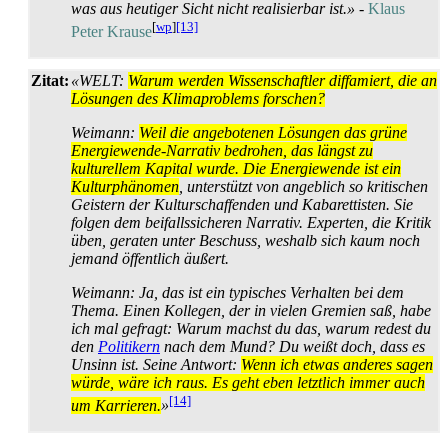
was aus heutiger Sicht nicht realisierbar ist.»
-
Klaus
[
wp
]
[13]
Peter Krause
Zitat:
«WELT:
Warum werden Wissenschaftler diffamiert, die an
Lösungen des Klimaproblems forschen?
Weimann:
Weil die angebotenen Lösungen das grüne
Energiewende-Narrativ bedrohen, das längst zu
kulturellem Kapital wurde. Die Energiewende ist ein
Kulturphänomen
, unterstützt von angeblich so kritischen
Geistern der Kultur­schaffenden und Kabarettisten. Sie
folgen dem beifalls­sicheren Narrativ. Experten, die Kritik
üben, geraten unter Beschuss, weshalb sich kaum noch
jemand öffentlich äußert.
Weimann: Ja, das ist ein typisches Verhalten bei dem
Thema. Einen Kollegen, der in vielen Gremien saß, habe
ich mal gefragt: Warum machst du das, warum redest du
den
Politikern
nach dem Mund? Du weißt doch, dass es
Unsinn ist. Seine Antwort:
Wenn ich etwas anderes sagen
würde, wäre ich raus. Es geht eben letztlich immer auch
[14]
um Karrieren.
»