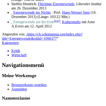
Steffen Hentrich:
Flüchtige Energiewende
,
Liberales Institut
am 26. Dezember 2013
Energiewende ins Nichts
- Prof.
Hans-Werner Sinn
(16.
Dezember 2013) (Länge: 103:22 Min.)
[
ext
]
Energiewende auf der Erde
,
Kulturstudio
mit Arno
A.Evers am 12. April 2012
Abgerufen von „
https://ch.wikimannia.org/index.php?
title=Energiewende&oldid=1096377
“
Kategorien
:
Kritik
Wirtschaft
Navigationsmenü
Meine Werkzeuge
Benutzerkonto erstellen
Anmelden
Namensräume