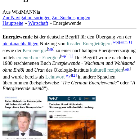
Aus WikiMANNia
Zur Navigation springen
Zur Suche springen
Hauptseite
»
Wirtschaft
» Energiewende
Energiewende
ist der deutsche Begriff für den Übergang von der
[
wp
]
[anm 1]
nicht-nachhaltigen
Nutzung von
fossilen Energie­trägern
[
wp
]
sowie der
Kernenergie
zu einer nachhaltigen Energie­versorgung
[
wp
]
[1]
mittels
erneuerbarer Energien
.
Der Begriff wurde nach dem
1980 erschienenen Buch
Energiewende - Wachstum und Wohlstand
[
wp
]
ohne Erdöl und Uran
des Ökologie-Instituts
kulturell rezipiert
[
wp
]
[2]
und wurde bereits als
Lehnwort
in andere Sprachen
übernommen (beispielsweise
"The German Energiewende"
oder
"A
Energiewende alemã"
).