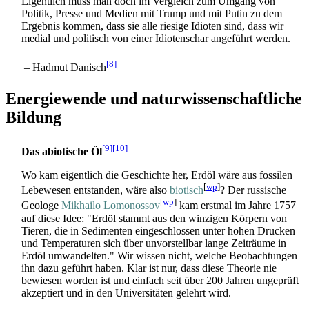
Eigentlich muss man doch im Vergleich zum Umgang von
Politik, Presse und Medien mit Trump und mit Putin zu dem
Ergebnis kommen, dass sie alle riesige Idioten sind, dass wir
medial und politisch von einer Idiotenschar angeführt werden.
[8]
– Hadmut Danisch
Energiewende und naturwissenschaftliche
Bildung
[9]
[10]
Das abiotische Öl
Wo kam eigentlich die Geschichte her, Erdöl wäre aus fossilen
[
wp
]
Lebewesen entstanden, wäre also
biotisch
? Der russische
[
wp
]
Geologe
Mikhailo Lomonossov
kam erstmal im Jahre 1757
auf diese Idee: "Erdöl stammt aus den winzigen Körpern von
Tieren, die in Sedimenten eingeschlossen unter hohen Drucken
und Temperaturen sich über unvorstellbar lange Zeiträume in
Erdöl umwandelten." Wir wissen nicht, welche Beobachtungen
ihn dazu geführt haben. Klar ist nur, dass diese Theorie nie
bewiesen worden ist und einfach seit über 200 Jahren ungeprüft
akzeptiert und in den Universitäten gelehrt wird.