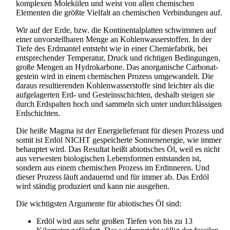
komplexen Molekülen und weist von allen chemischen
Elementen die größte Vielfalt an chemischen Verbindungen auf.
Wir auf der Erde, bzw. die Kontinental­platten schwimmen auf
einer unvorstellbaren Menge an Kohlen­wasser­stoffen. In der
Tiefe des Erdmantel entsteht wie in einer Chemiefabrik, bei
entsprechender Temperatur, Druck und richtigen Bedingungen,
große Mengen an Hydrokarbone. Das anorganische Carbonat­
gestein wird in einem chemischen Prozess umgewandelt. Die
daraus resultierenden Kohlen­wasser­stoffe sind leichter als die
aufgelagerten Erd- und Gesteins­schichten, deshalb steigen sie
durch Erdspalten hoch und sammeln sich unter undurchlässigen
Erdschichten.
Die heiße Magma ist der Energielieferant für diesen Prozess und
somit ist Erdöl NICHT gespeicherte Sonnenenergie, wie immer
behauptet wird. Das Resultat heißt abiotisches Öl, weil es nicht
aus verwesten biologischen Lebensformen entstanden ist,
sondern aus einem chemischen Prozess im Erdinneren. Und
dieser Prozess läuft andauernd und für immer ab. Das Erdöl
wird ständig produziert und kann nie ausgehen.
Die wichtigsten Argumente für abiotisches Öl sind:
Erdöl wird aus sehr großen Tiefen von bis zu 13