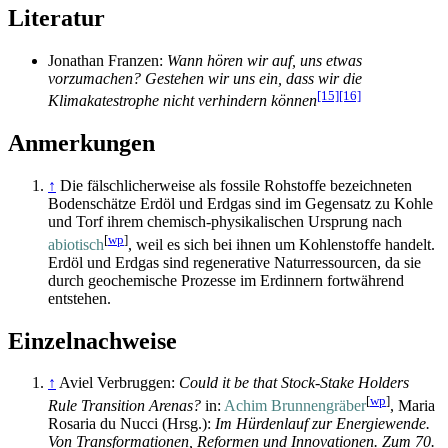
Literatur
Jonathan Franzen:
Wann hören wir auf, uns etwas
vorzumachen? Gestehen wir uns ein, dass wir die
[15]
[16]
Klimakatestrophe nicht verhindern können
Anmerkungen
↑
Die fälschlicherweise als fossile Rohstoffe bezeichneten
Bodenschätze Erdöl und Erdgas sind im Gegensatz zu Kohle
und Torf ihrem chemisch-physikalischen Ursprung nach
[
wp
]
abiotisch
, weil es sich bei ihnen um Kohlenstoffe handelt.
Erdöl und Erdgas sind regenerative Natur­ressourcen, da sie
durch geochemische Prozesse im Erdinnern fortwährend
entstehen.
Einzelnachweise
↑
Aviel Verbruggen:
Could it be that Stock-Stake Holders
[
wp
]
Rule Transition Arenas?
in:
Achim Brunnengräber
, Maria
Rosaria du Nucci (Hrsg.):
Im Hürdenlauf zur Energiewende.
Von Transformationen, Reformen und Innovationen. Zum 70.