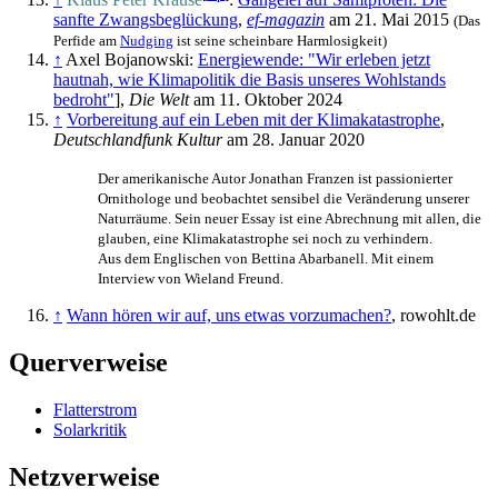
sanfte Zwangsbeglückung
,
ef-magazin
am 21. Mai 2015
(Das
Perfide am
Nudging
ist seine scheinbare Harmlosigkeit)
↑
Axel Bojanowski:
Energiewende: "Wir erleben jetzt
hautnah, wie Klimapolitik die Basis unseres Wohlstands
bedroht"
],
Die Welt
am 11. Oktober 2024
↑
Vorbereitung auf ein Leben mit der Klimakatastrophe
,
Deutschlandfunk Kultur
am 28. Januar 2020
Der amerikanische Autor Jonathan Franzen ist passionierter
Ornithologe und beobachtet sensibel die Veränderung unserer
Naturräume. Sein neuer Essay ist eine Abrechnung mit allen, die
glauben, eine Klimakatastrophe sei noch zu verhindern.
Aus dem Englischen von Bettina Abarbanell. Mit einem
Interview von Wieland Freund.
↑
Wann hören wir auf, uns etwas vorzumachen?
, rowohlt.de
Querverweise
Flatterstrom
Solarkritik
Netzverweise