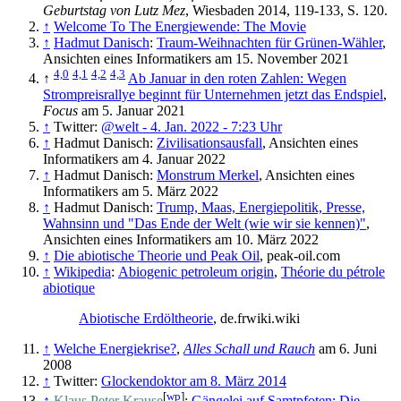
Geburtstag von Lutz Mez
, Wiesbaden 2014, 119-133, S. 120.
↑
Welcome To The Energiewende: The Movie
↑
Hadmut Danisch
:
Traum-Weihnachten für Grünen-Wähler
,
Ansichten eines Informatikers am 15. November 2021
4,0
4,1
4,2
4,3
↑
Ab Januar in den roten Zahlen: Wegen
Strompreisrallye beginnt für Unternehmen jetzt das Endspiel
,
Focus
am 5. Januar 2021
↑
Twitter:
@welt - 4. Jan. 2022 - 7:23 Uhr
↑
Hadmut Danisch:
Zivilisationsausfall
, Ansichten eines
Informatikers am 4. Januar 2022
↑
Hadmut Danisch:
Monstrum Merkel
, Ansichten eines
Informatikers am 5. März 2022
↑
Hadmut Danisch:
Trump, Maas, Energiepolitik, Presse,
Wahnsinn und "Das Ende der Welt (wie wir sie kennen)"
,
Ansichten eines Informatikers am 10. März 2022
↑
Die abiotische Theorie und Peak Oil
, peak-oil.com
↑
Wikipedia
:
Abiogenic petroleum origin
,
Théorie du pétrole
abiotique
Abiotische Erdöltheorie
, de.frwiki.wiki
↑
Welche Energiekrise?
,
Alles Schall und Rauch
am 6. Juni
2008
↑
Twitter:
Glockendoktor am 8. März 2014
[
wp
]
↑
Klaus Peter Krause
:
Gängelei auf Samtpfoten: Die