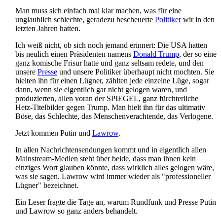
Man muss sich einfach mal klar machen, was für eine
unglaublich schlechte, geradezu bescheuerte
Politiker
wir in den
letzten Jahren hatten.
Ich weiß nicht, ob sich noch jemand erinnert: Die USA hatten
bis neulich einen Präsidenten namens
Donald Trump
, der so eine
ganz komische Frisur hatte und ganz seltsam redete, und den
unsere
Presse
und unsere Politiker überhaupt nicht mochten. Sie
hielten ihn für einen Lügner, zählten jede einzelne Lüge, sogar
dann, wenn sie eigentlich gar nicht gelogen waren, und
produzierten, allen voran der SPIEGEL, ganz fürchterliche
Hetz-Titel­bilder gegen Trump. Man hielt ihn für das ultimativ
Böse, das Schlechte, das Menschen­verachtende, das Verlogene.
Jetzt kommen Putin und
Lawrow
.
In allen Nachrichtensendungen kommt und in eigentlich allen
Mainstream-Medien steht über beide, dass man ihnen kein
einziges Wort glauben könnte, dass wirklich alles gelogen wäre,
was sie sagen. Lawrow wird immer wieder als "professioneller
Lügner" bezeichnet.
Ein Leser fragte die Tage an, warum Rundfunk und Presse Putin
und Lawrow so ganz anders behandelt.