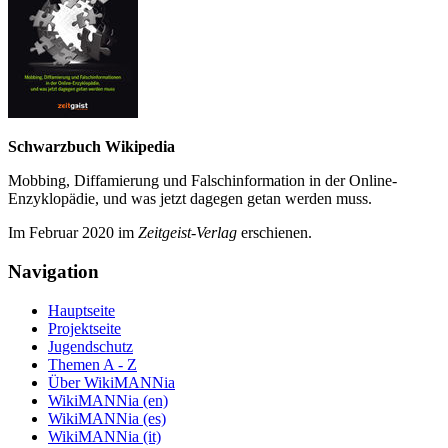
Schwarzbuch Wikipedia
Mobbing, Diffamierung und Falsch­information in der Online-
Enzyklo­pädie, und was jetzt da­gegen getan werden muss.
Im Februar 2020 im
Zeit­geist-Verlag
erschienen.
Navigation
Hauptseite
Projektseite
Jugendschutz
Themen A - Z
Über WikiMANNia
WikiMANNia (en)
WikiMANNia (es)
WikiMANNia (it)