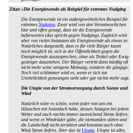
Zitat:
«
Die Energiewende als Beispiel für extremes Nudging
Die Energiewende ist ein außergewöhnliches Beispiel für
extremes
Nudging
. Zwar wird von den Verantwortlichen
klar und offen gesagt, dass sie die Energie­wende
befürworten (das spricht gegen Nudging). Zugleich wird
aber von vielen Instanzen die Energie­wende als etwas so
Natürliches dargestellt, dass es für viele Bürger kaum
noch möglich ist, sich in der Öffentlichkeit gegen die
Energie­wende auszusprechen, ohne als Trottel oder Ewig­
gestriger dazustehen. Der Bürger vertritt dann künftig oft
nicht mehr seine ureigene Meinung, sondern die gängige.
Noch viel schlimmer wird es, wenn er sich zur
Unehrlichkeit gezwungen sieht oder gar nichts mehr sagt.
Die Utopie von der Stromversorgung durch Sonne und
Wind
Natürlich wäre es schön, wenn jeder von uns ein
Häuschen mit Solardach hätte, dessen Anlagen bei jedem
Wetter und auch nachts immer ausreichend Strom liefern,
und wenn es Windräder gäbe, die niemanden stören und
die Landschaft nicht zerstören und konstant auch ohne
Wind Strom liefern. Aber das ist
Utopie
. Utopie ist alles,