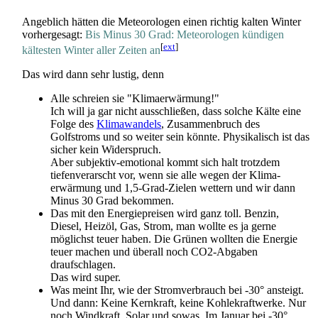
Angeblich hätten die Meteorologen einen richtig kalten Winter
vorhergesagt:
Bis Minus 30 Grad: Meteorologen kündigen
[
ext
]
kältesten Winter aller Zeiten an
Das wird dann sehr lustig, denn
Alle schreien sie "Klimaerwärmung!"
Ich will ja gar nicht ausschließen, dass solche Kälte eine
Folge des
Klimawandels
, Zusammenbruch des
Golfstroms und so weiter sein könnte. Physikalisch ist das
sicher kein Widerspruch.
Aber subjektiv-emotional kommt sich halt trotzdem
tiefenverarscht vor, wenn sie alle wegen der Klima­
erwärmung und 1,5-Grad-Zielen wettern und wir dann
Minus 30 Grad bekommen.
Das mit den Energie­preisen wird ganz toll. Benzin,
Diesel, Heizöl, Gas, Strom, man wollte es ja gerne
möglichst teuer haben. Die Grünen wollten die Energie
teuer machen und überall noch CO2-Abgaben
draufschlagen.
Das wird super.
Was meint Ihr, wie der Stromverbrauch bei -30° ansteigt.
Und dann: Keine Kernkraft, keine Kohlekraftwerke. Nur
noch Windkraft, Solar und sowas. Im Januar bei -30°.