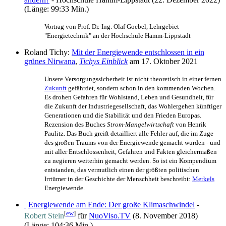
(Länge: 99:33 Min.)
Vortrag von Prof. Dr.-Ing. Olaf Goebel, Lehrgebiet
"Energietechnik" an der Hochschule Hamm-Lippstadt
Roland Tichy:
Mit der Energiewende entschlossen in ein
grünes Nirwana
,
Tichys Einblick
am 17. Oktober 2021
Unsere Versorgungssicherheit ist nicht theoretisch in einer fernen
Zukunft
gefährdet, sondern schon in den kommenden Wochen.
Es drohen Gefahren für Wohlstand, Leben und Gesundheit, für
die Zukunft der Industrie­gesellschaft, das Wohlergehen künftiger
Generationen und die Stabilität und den Frieden Europas.
Rezension des Buches
Strom-Mangelwirtschaft
von Henrik
Paulitz. Das Buch greift detailliert alle Fehler auf, die im Zuge
des großen Traums von der Energiewende gemacht wurden - und
mit aller Entschlossenheit, Gefahren und Fakten gleichermaßen
zu negieren weiterhin gemacht werden. So ist ein Kompendium
entstanden, das vermutlich einen der größten politischen
Irrtümer in der Geschichte der Menschheit beschreibt:
Merkels
Energiewende.
Energiewende am Ende: Der große Klimaschwindel
-
[
ew
]
Robert Stein
für
NuoViso.TV
(8. November 2018)
(Länge: 104:36 Min.)