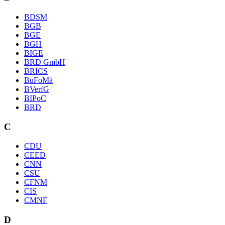
BDSM
BGB
BGE
BGH
BIGE
BRD GmbH
BRICS
BuFoMä
BVerfG
BIPoC
BRD
C
CDU
CEED
CNN
CSU
CFNM
CIS
CMNF
D