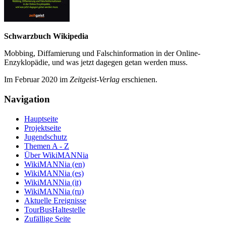
Schwarzbuch Wikipedia
Mobbing, Diffamierung und Falsch­information in der Online-
Enzyklo­pädie, und was jetzt da­gegen getan werden muss.
Im Februar 2020 im
Zeit­geist-Verlag
erschienen.
Navigation
Hauptseite
Projektseite
Jugendschutz
Themen A - Z
Über WikiMANNia
WikiMANNia (en)
WikiMANNia (es)
WikiMANNia (it)
WikiMANNia (ru)
Aktuelle Ereignisse
TourBusHaltestelle
Zufällige Seite