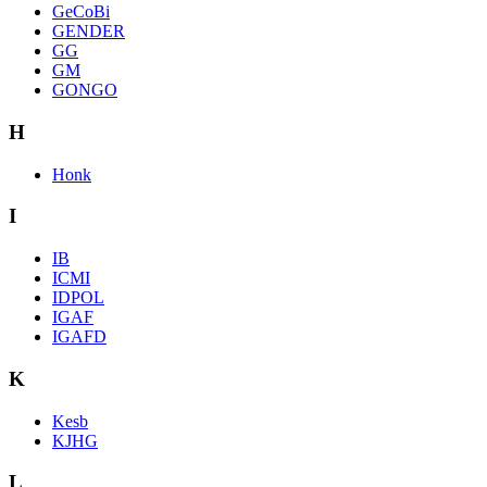
GeCoBi
GENDER
GG
GM
GONGO
H
Honk
I
IB
ICMI
IDPOL
IGAF
IGAFD
K
Kesb
KJHG
L