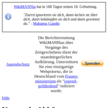
WikiMANNia
hat in 168 Tagen seinen 18. Geburtstag.
"Zuerst ignorieren sie dich, dann lachen sie über
dich, dann bekämpfen sie dich und dann gewinnst
du."
-
Mahatma Gandhi
Die Bericht­erstattung
WikiMANNias über
Vorgänge des
Zeitgeschehens dient der
staats­bürgerlichen
Aufklärung. Unterstützen
Jugendschutz
Sie eine einzig­artige
Webpräsenz, die in
Deutschland vom
Frauen­
ministerium
als "
jugend­
gefährdend
" indiziert
wurde.
Hilfe