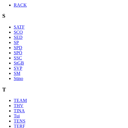
RACK
S
SATF
SCO
SED
SP
SPD
SPÖ
SSC
StGB
SVP
SM
Stino
T
TEAM
THV
TINA
Tui
TENS
TERF