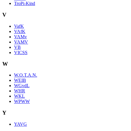
TroPi-Kind
V
VafK
VAfK
VAMv
VAMV
VB
VICSS
W
W.O.T.A.N.
WEIB
WGvdL
WHR
WKL
WPWW
Y
YAVG