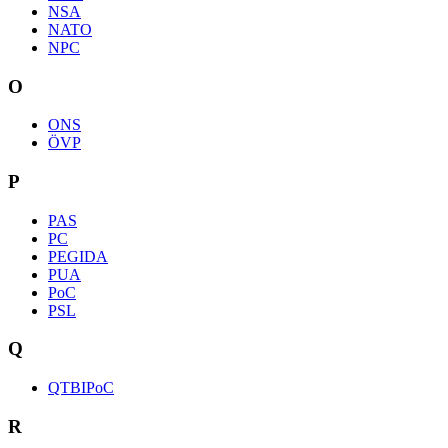
NSA
NATO
NPC
O
ONS
ÖVP
P
PAS
PC
PEGIDA
PUA
PoC
PSL
Q
QTBIPoC
R