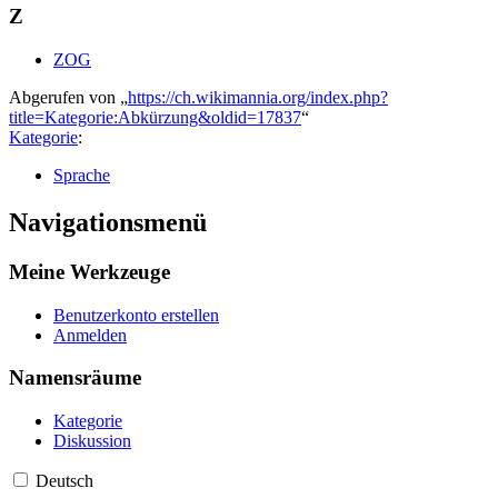
Z
ZOG
Abgerufen von „
https://ch.wikimannia.org/index.php?
title=Kategorie:Abkürzung&oldid=17837
“
Kategorie
:
Sprache
Navigationsmenü
Meine Werkzeuge
Benutzerkonto erstellen
Anmelden
Namensräume
Kategorie
Diskussion
Deutsch