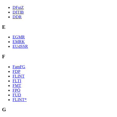
DFuiZ
DITIB
DDR
E
EGMR
EMRK
EUdSSR
F
FamFG
FDP
FLINT
FLTI
FMT
FPÖ
FUD
FLINT*
G