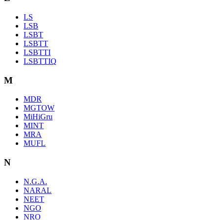
LS
LSB
LSBT
LSBTT
LSBTTI
LSBTTIQ
M
MDR
MGTOW
MiHiGru
MINT
MRA
MUFL
N
N.G.A.
NARAL
NEET
NGO
NRO