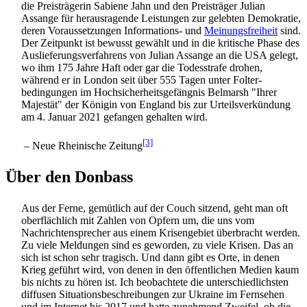
die Preisträgerin Sabiene Jahn und den Preisträger Julian
Assange für herausragende Leistungen zur gelebten Demokratie,
deren Voraussetzungen Informations- und
Meinungsfreiheit
sind.
Der Zeitpunkt ist bewusst gewählt und in die kritische Phase des
Auslieferungs­verfahrens von Julian Assange an die USA gelegt,
wo ihm 175 Jahre Haft oder gar die Todesstrafe drohen,
während er in London seit über 555 Tagen unter Folter­
bedingungen im Hochsicherheits­gefängnis Belmarsh "Ihrer
Majestät" der Königin von England bis zur Urteils­verkündung
am 4. Januar 2021 gefangen gehalten wird.
[3]
– Neue Rheinische Zeitung
Über den Donbass
Aus der Ferne, gemütlich auf der Couch sitzend, geht man oft
oberflächlich mit Zahlen von Opfern um, die uns vom
Nachrichten­sprecher aus einem Krisengebiet überbracht werden.
Zu viele Meldungen sind es geworden, zu viele Krisen. Das an
sich ist schon sehr tragisch. Und dann gibt es Orte, in denen
Krieg geführt wird, von denen in den öffentlichen Medien kaum
bis nichts zu hören ist. Ich beobachtete die unterschiedlichsten
diffusen Situations­beschreibungen zur Ukraine im Fernsehen
und im Internet bis 2017 und hatte zunehmend Zweifel, ob die