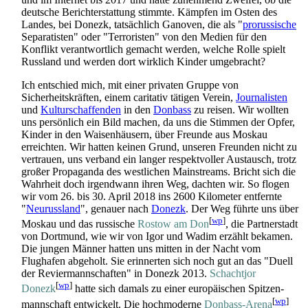
deutsche Bericht­erstattung stimmte. Kämpfen im Osten des
Landes, bei Donezk, tatsächlich Ganoven, die als "
prorussische
Separatisten" oder "Terroristen" von den Medien für den
Konflikt verantwortlich gemacht werden, welche Rolle spielt
Russland und werden dort wirklich Kinder umgebracht?
Ich entschied mich, mit einer privaten Gruppe von
Sicherheitskräften, einem caritativ tätigen Verein,
Journalisten
und
Kulturschaffenden
in den
Donbass
zu reisen. Wir wollten
uns persönlich ein Bild machen, da uns die Stimmen der Opfer,
Kinder in den Waisenhäusern, über Freunde aus Moskau
erreichten. Wir hatten keinen Grund, unseren Freunden nicht zu
vertrauen, uns verband ein langer respektvoller Austausch, trotz
großer Propaganda des westlichen Mainstreams. Bricht sich die
Wahrheit doch irgendwann ihren Weg, dachten wir. So flogen
wir vom 26. bis 30. April 2018 ins 2600 Kilometer entfernte
"
Neurussland
", genauer nach
Donezk
. Der Weg führte uns über
[
wp
]
Moskau und das russische
Rostow am Don
, die Partnerstadt
von Dortmund, wie wir von Igor und Wadim erzählt bekamen.
Die jungen Männer hatten uns mitten in der Nacht vom
Flughafen abgeholt. Sie erinnerten sich noch gut an das "Duell
der Reviermannschaften" in Donezk 2013.
Schachtjor
[
wp
]
Donezk
hatte sich damals zu einer europäischen Spitzen­
[
wp
]
mannschaft entwickelt. Die hochmoderne
Donbass-Arena