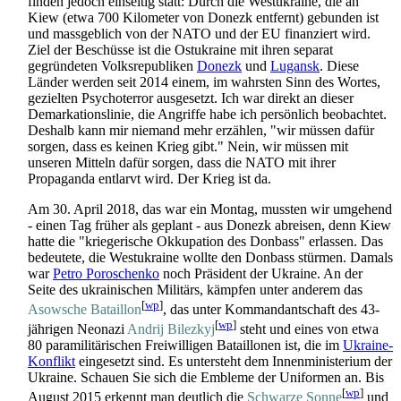
finden jedoch einseitig statt: Durch die Westukraine, die an
Kiew (etwa 700 Kilometer von Donezk entfernt) gebunden ist
und massgeblich von der NATO und der EU finanziert wird.
Ziel der Beschüsse ist die Ostukraine mit ihren separat
gegründeten Volksrepubliken
Donezk
und
Lugansk
. Diese
Länder werden seit 2014 einem, im wahrsten Sinn des Wortes,
gezielten Psychoterror ausgesetzt. Ich war direkt an dieser
Demarkationslinie, die Angriffe habe ich persönlich beobachtet.
Deshalb kann mir niemand mehr erzählen, "wir müssen dafür
sorgen, dass es keinen Krieg gibt." Nein, wir müssen mit
unseren Mitteln dafür sorgen, dass die NATO mit ihrer
Propaganda entlarvt wird. Der Krieg ist da.
Am 30. April 2018, das war ein Montag, mussten wir umgehend
- einen Tag früher als geplant - aus Donezk abreisen, denn Kiew
hatte die "kriegerische Okkupation des Donbass" erlassen. Das
bedeutete, die Westukraine wollte den Donbass stürmen. Damals
war
Petro Poroschenko
noch Präsident der Ukraine. An der
Seite des ukrainischen Militärs, kämpfen unter anderem das
[
wp
]
Asowsche Bataillon
, das unter Kommandantschaft des 43-
[
wp
]
jährigen Neonazi
Andrij Bilezkyj
steht und eines von etwa
80 paramilitärischen Freiwilligen Bataillonen ist, die im
Ukraine-
Konflikt
eingesetzt sind. Es untersteht dem Innenministerium der
Ukraine. Schauen Sie sich die Embleme der Uniformen an. Bis
[
wp
]
August 2015 erkennt man deutlich die
Schwarze Sonne
und