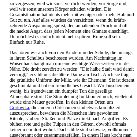
zu vergessen, weil wir sonst verrückt werden, vor Sorge und,
weil wir sonst unserem Körper schaden würden. Die
Gesamtsituation hat nichts mehr mit weniger oder mehr Hab und
Gut zu tun. Auf alles würdest du verzichten, wenn du kräfte­
zehrende Anspannung spürst, den anhaltenden Druck und oft
die nackte Angst, dass jeden Moment eine Granate einschlägt.
Du möchtest es einfach nicht mehr spüren. Ruhe soll sein.
Einfach nur Ruhe.
Das hören wir auch von den Kindern in der Schule, die unlängst
in ihrem Schulbus beschossen wurden. Am Nachmittag im
Waisenhaus bangt man um eine wichtige Wasser­zisterne in der
Nähe. Die droht zerstört zu werden. "Die halbe Stadt wird damit
versorgt," erzählt uns die ältere Dame am Tisch. Auch sie trägt
die grünliche Uniform der Miliz, wie ihr Ehemann. Sie ist dezent
geschminkt und hat ein freundliches Gesicht. Wir lauschen ein
wenig, bis irgendwann ein dumpfer Ton die gesellige
Atmosphäre stört. Die Stromleitung funktioniert noch, vielleicht
wurde eine Mauer getroffen. In den kleinen Orten um
Gorlowka
, die anderen Ortsnamen sind etwas kompliziert
auszusprechen, bewahren die Menschen ihre gewohnten
Rituale, säubern Straßen und Plätze direkt nach Angriffen. Es
blühen rote und gelbe Tulpen in den Gärten, obwohl oftmals
keiner mehr dort wohnt. Dachstühle sind schwarz, vollkommen
ausgebrannt oder zusammengefallen. In einem Haus kocht man