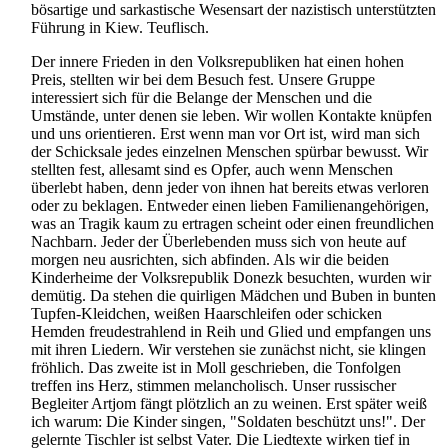
bösartige und sarkastische Wesensart der nazistisch unterstützten
Führung in Kiew. Teuflisch.
Der innere Frieden in den Volksrepubliken hat einen hohen
Preis, stellten wir bei dem Besuch fest. Unsere Gruppe
interessiert sich für die Belange der Menschen und die
Umstände, unter denen sie leben. Wir wollen Kontakte knüpfen
und uns orientieren. Erst wenn man vor Ort ist, wird man sich
der Schicksale jedes einzelnen Menschen spürbar bewusst. Wir
stellten fest, allesamt sind es Opfer, auch wenn Menschen
überlebt haben, denn jeder von ihnen hat bereits etwas verloren
oder zu beklagen. Entweder einen lieben Familien­angehörigen,
was an Tragik kaum zu ertragen scheint oder einen freundlichen
Nachbarn. Jeder der Überlebenden muss sich von heute auf
morgen neu ausrichten, sich abfinden. Als wir die beiden
Kinderheime der Volksrepublik Donezk besuchten, wurden wir
demütig. Da stehen die quirligen Mädchen und Buben in bunten
Tupfen-Kleidchen, weißen Haarschleifen oder schicken
Hemden freudestrahlend in Reih und Glied und empfangen uns
mit ihren Liedern. Wir verstehen sie zunächst nicht, sie klingen
fröhlich. Das zweite ist in Moll geschrieben, die Tonfolgen
treffen ins Herz, stimmen melancholisch. Unser russischer
Begleiter Artjom fängt plötzlich an zu weinen. Erst später weiß
ich warum: Die Kinder singen, "Soldaten beschützt uns!". Der
gelernte Tischler ist selbst Vater. Die Liedtexte wirken tief in