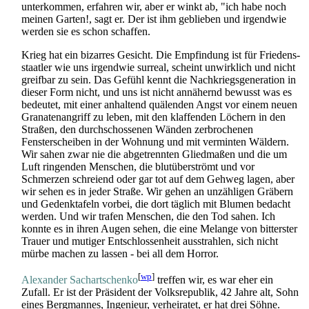
unterkommen, erfahren wir, aber er winkt ab, "ich habe noch
meinen Garten!, sagt er. Der ist ihm geblieben und irgendwie
werden sie es schon schaffen.
Krieg hat ein bizarres Gesicht. Die Empfindung ist für Friedens­
staatler wie uns irgendwie surreal, scheint unwirklich und nicht
greifbar zu sein. Das Gefühl kennt die Nachkriegsgeneration in
dieser Form nicht, und uns ist nicht annähernd bewusst was es
bedeutet, mit einer anhaltend quälenden Angst vor einem neuen
Granatenangriff zu leben, mit den klaffenden Löchern in den
Straßen, den durchschossenen Wänden zerbrochenen
Fensterscheiben in der Wohnung und mit verminten Wäldern.
Wir sahen zwar nie die abgetrennten Gliedmaßen und die um
Luft ringenden Menschen, die blutüberströmt und vor
Schmerzen schreiend oder gar tot auf dem Gehweg lagen, aber
wir sehen es in jeder Straße. Wir gehen an unzähligen Gräbern
und Gedenktafeln vorbei, die dort täglich mit Blumen bedacht
werden. Und wir trafen Menschen, die den Tod sahen. Ich
konnte es in ihren Augen sehen, die eine Melange von bitterster
Trauer und mutiger Entschlossenheit ausstrahlen, sich nicht
mürbe machen zu lassen - bei all dem Horror.
[
wp
]
Alexander Sachartschenko
treffen wir, es war eher ein
Zufall. Er ist der Präsident der Volksrepublik, 42 Jahre alt, Sohn
eines Bergmannes, Ingenieur, verheiratet, er hat drei Söhne.