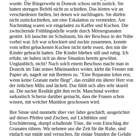
wurde. Die Bürgerwehr in Donezk schoss nicht zurück. Sie
hatten strengen Befehl nicht zu schießen. Das hörten wir an
verschiedenen Stellen, bei denen wir nachfragten. Sie dürfen
nicht zurückschießen, um eine Eskalation zu vermeiden. Am
Nachmittag waren wir eingeladen zu Kaffee und Kuchen. Die
zwitschernde Frühlings­idylle wurde durch Mörser­granaten
gestört. Ich lauschte im Schulraum, bis der Beschuss in der Nähe
vorbei war. Ich war schockiert und zuckte zusammen, konnte
vom selbst gebackenen Kuchen nicht mehr essen, den mir die
Kinder gebracht hatten. Die Kinder blieben still und ruhig. Ich
erfuhr, sie haben sich an diese Situation bereits gewöhnt.
Unglaublich, nicht? Nach solch einem Beschuss macht man in
Donezk im Takt seines Miteinanders weiter, klebt die Fenster mit
Papier ab, nagelt sie mit Brettern zu. "Eine Reparatur lohnt erst,
wenn keine Granate mehr fliegt", das erzählt ein älterer Herr von
der örtlichen Miliz und lächelt. Das fühlt sich alles sehr skurril
an. Die nackte Realität gibt ihm recht. Manchmal werden
sarkastisch Scherze darüber gemacht, dass die Frauen schon
wissen, mit welcher Munition geschossen wird.
Ihre Sinne sind nunmehr über vier Jahre geschärft, ausgerichtet
auf dieses Pfeifen und Zischen, auf Lichtblitze und
Erschütterung, dumpf schallende Töne, die vom Einschlag der
Granaten rühren. Wir nehmen uns die Zeit für die Ruhe, sind
einfach nur müde und versuchen, für einige Stunden die Gefahr