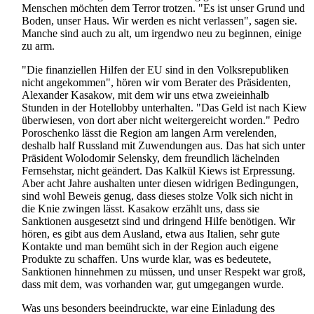
Menschen möchten dem Terror trotzen. "Es ist unser Grund und
Boden, unser Haus. Wir werden es nicht verlassen", sagen sie.
Manche sind auch zu alt, um irgendwo neu zu beginnen, einige
zu arm.
"Die finanziellen Hilfen der EU sind in den Volksrepubliken
nicht angekommen", hören wir vom Berater des Präsidenten,
Alexander Kasakow, mit dem wir uns etwa zweieinhalb
Stunden in der Hotellobby unterhalten. "Das Geld ist nach Kiew
überwiesen, von dort aber nicht weitergereicht worden." Pedro
Poroschenko lässt die Region am langen Arm verelenden,
deshalb half Russland mit Zuwendungen aus. Das hat sich unter
Präsident Wolodomir Selensky, dem freundlich lächelnden
Fernsehstar, nicht geändert. Das Kalkül Kiews ist Erpressung.
Aber acht Jahre aushalten unter diesen widrigen Bedingungen,
sind wohl Beweis genug, dass dieses stolze Volk sich nicht in
die Knie zwingen lässt. Kasakow erzählt uns, dass sie
Sanktionen ausgesetzt sind und dringend Hilfe benötigen. Wir
hören, es gibt aus dem Ausland, etwa aus Italien, sehr gute
Kontakte und man bemüht sich in der Region auch eigene
Produkte zu schaffen. Uns wurde klar, was es bedeutete,
Sanktionen hinnehmen zu müssen, und unser Respekt war groß,
dass mit dem, was vorhanden war, gut umgegangen wurde.
Was uns besonders beeindruckte, war eine Einladung des