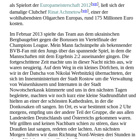
[
wp
]
als Spielort der
Europa­meister­schaft 2012
, ließ sich der
[
wp
]
damalige Clubchef
Rinat Achmetow
, einer der
wohlhabendsten Oligarchen Europas, rund 175 Millionen Euro
kosten.
Im Februar 2013 spielte das Team aus dem ukrainischen
Bergbaugebiet gegen die Borussen im Viertelfinale der
Champions League. Mein Mann fachsimpelte als bekennender
BVB-Fan mit den Jungs über das spannende Spiel, in dem die
Mannschaften mit dem Ergebnis 2:2 auseinander gingen. Die
fortgeschrittene Zeit machte uns in dieser Nacht nichts aus, wir
waren neugierig. Auf dem Weg in ein kleines Dörfchen, in dem
wir in der Datscha von Nikolai Werbnitzkij übernachteten, der
sich im Innenministerium der Stadt Rostow um die Verwaltung
von Waisenhäusern und Internaten in der Stadt
Nowotscherkassk kümmerte und uns in den nächsten Tagen
begleitete, machten wir noch kurz eine kleine Stadtrundfahrt und
hielten an einer der schönsten Kathedralen, in der die
Donkosaken oft sangen. Im Ort, es war bestimmt schon 2 Uhr
morgens, empfing uns der andere Teil der Gruppe, die aus allen
Landesteilen Deutschlands und Österreichs gekommen waren.
Wir grillten und keinen Nachbarn schien zu stören, dass wir
Draußen laut sangen, redeten oder lachten. Am nächsten
Morgen fuhren wir dann Richtung Nord-Westen drei Stunden in