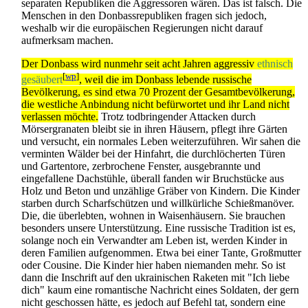
separaten Republiken die Aggressoren wären. Das ist falsch. Die
Menschen in den Donbass­republiken fragen sich jedoch,
weshalb wir die europäischen Regierungen nicht darauf
aufmerksam machen.
Der Donbass wird nunmehr seit acht Jahren aggressiv
ethnisch
[
wp
]
gesäubert
, weil die im Donbass lebende russische
Bevölkerung, es sind etwa 70 Prozent der Gesamtbevölkerung,
die westliche Anbindung nicht befürwortet und ihr Land nicht
verlassen möchte.
Trotz todbringender Attacken durch
Mörsergranaten bleibt sie in ihren Häusern, pflegt ihre Gärten
und versucht, ein normales Leben weiterzuführen. Wir sahen die
verminten Wälder bei der Hinfahrt, die durchlöcherten Türen
und Gartentore, zerbrochene Fenster, ausgebrannte und
eingefallene Dachstühle, überall fanden wir Bruchstücke aus
Holz und Beton und unzählige Gräber von Kindern. Die Kinder
starben durch Scharfschützen und willkürliche Schießmanöver.
Die, die überlebten, wohnen in Waisenhäusern. Sie brauchen
besonders unsere Unterstützung. Eine russische Tradition ist es,
solange noch ein Verwandter am Leben ist, werden Kinder in
deren Familien aufgenommen. Etwa bei einer Tante, Großmutter
oder Cousine. Die Kinder hier haben niemanden mehr. So ist
dann die Inschrift auf den ukrainischen Raketen mit "Ich liebe
dich" kaum eine romantische Nachricht eines Soldaten, der gern
nicht geschossen hätte, es jedoch auf Befehl tat, sondern eine