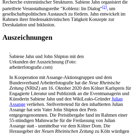
Recherche extremistischer Strukturen. Sabiene Jahn organisiert die
[2]
parteifreie Veranstaltungsreihe "Koblenz: Im Dialog"
, um
gesellschafts­politischen Austausch zu fördern. Jahn entwickelt im
Rahmen ihrer friedens­aktivistischen Tätigkeit Konzepte zur
Deeskalation und Inklusion.
Auszeichnungen
Sabiene Jahn und John Shipton mit den
Urkunden der Auszeichnung (Foto:
arbeiterfotografie.com)
In Kooperation mit Assange-Aktionsgruppen und dem
Bundesverband Arbeiter­fotografie hat die
Neue Rheinische
Zeitung
(NRhZ) am 16. Oktober 2020 den Kölner Karlspreis für
Engagierte Literatur und Publizistik an die Eventmanagerin und
Künstlerin Sabiene Jahn und den WikiLeaks-Gründer
Julian
Assange
verliehen. Stellvertretend für den inhaftierten Julian
Assange hat sein Vater John Shipton den Preis
entgegengenommen. Die Preisübergabe fand im Rahmen einer
55-stündigen Mahnwache für die Freilassung von Julian
Assange statt - unmittelbar vor dem Kölner Dom. Die
Herausgeber der
Neuen Rheinischen Zeitung
zu Köln würdigen