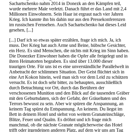
Sachartschenko nahm 2014 in Donezk an den Kämpfen teil,
wurde mehrere Male verletzt. Danach führt er das Land mit 2,4
Millionen Einwohnern. Sein Haar ist ergraut nach vier Jahren
Krieg. Ich kannte ihn bis dahin nur aus den Pressekonferenzen
im russischen Fernsehen. Auch Sachartschenko hat dieses Leid
gesehen, [...]
[...] Darf ich so etwas später erzählen, frage ich mich. Ja, ich
muss. Der Krieg hat auch Arme und Beine, hübsche Gesichter,
ein Herz. Es sind Menschen, die nichts mit Krieg im Sinn haben.
Die Donezker Einwohner haben die Opfer alle freigelegt und in
ihren Heimatorten begraben. Es sind über 13.000 dieser
traurigen Orte. Für uns ist es eine unverständliche Parallelwelt in
Anbetracht der schlimmen Situation. Der Geist flüchtet sich in
eine Art Kokon hinein, weil man sich vor dem Leid zu schützen
versucht. Es ist doch sehr bitter, zu behaupten, ausschließlich
durch Betrachtung vor Ort, durch das Berühren der
verschossenen Munition und den Blick auf die tausenden Gräber
mit den Geburtsdaten, sich der Gefahr, der Gräueltaten und des
Terrors bewusst zu sein. Aber wir spüren die Anspannung, an
keinem Tag spürst du Entspannung. An keinem. Du liegst im
Bett in deinem Hotel und siehst von weitem Granat­einschläge,
Blitze, Feuer und Qualm. Es dröhnt und ich frage mich
manchmal, ob die nächste Granate möglicherweise das Hotel
trifft oder irgendeinen anderen Platz, auf dem wir uns am Tag