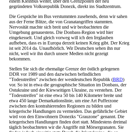
einem Kleinbus weiter, über den Grenzposten der neu
gegründeten Volksrepublik Donezk, direkt ins Stadtzentrum.
Die Gespräche im Bus verstummten zusehends, denn wir sahen
aus der Ferne Blitze, die von Granat­angriffen stammten.
Nervosität machte sich breit und wir beobachteten die
Umgebung genauestens. Die Donbass-Region wird hier
eingekesselt. Und gleich vorweg will ich den Irrglauben
aufheben, dass es in Europa derzeit keinen Krieg gibt. Der Krieg
ist seit 2014 da. Unaufhörlich. Wir Deutschen sehen ihn nur
nicht, weil wir ihn durch unsere Medien nicht gezeigt
bekommen.
Stellen Sie sich die ehemalige Grenze der östlich gelegenen
DDR vor 1989 und den dazwischen befindlichen
"Todesstreifen" zwischen der westdeutschen Republik (
BRD
)
vor. So ist in etwa die geographische Situation im Donbass, der
Ostukraine und der Kiewseitigen Ukraine, zu verstehen. Der
"Todesstreifen" ist eine etwa 50 bis 140 Kilometer breite und
etwa 450 lange Demarkationslinie, um eine Art Pufferzone
zwischen den kontrahierenden Regionen zu bilden und
kriegerische Handlungen zu vermeiden. Das gefährliche Gebiet
wird von den Einwohnern Donezks "Grauzone" genannt. Die
kriegerischen Handlungen finden dort statt. Mindestens dreimal
täglich beobachteten wir die Angriffe mit Mörsergranaten. Sie