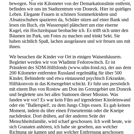
bewegen. Nur ein Kilometer von der Demarkationslinie entfernt,
befinden wir uns im Stadtzentrum von Donezk. Hier ist quirliges
Leben. Elegante Frauen in schönen Sommerkleidern und
Absatzschuhen spazieren da, Schüler sitzen auf einer Bank und
lesen ein Buch, ein Wasserspiel plätschert um eine eiserne
Kugel, ein Hochzeitspaar beobachte ich. Es trifft sich unter den
Bäumen im Park, um Fotos zu machen und trinkt Sekt. Sie
haben sichtlich Spaß, lachen ausgelassen und wir freuen uns mit
ihnen.
Wir besuchen die Kinder vor Ort in einigen Waisenhäusern.
Begleitet werden wir von Wladimir Fedorowitsch. Er ist
Präsident des SDM-Hilfsfonds (www.sdm-fond.ru), der aus dem
200 Kilometer entfernten Russland regelmäßig für über 500
Kinder, Behinderte und etwa eintausend psychisch Erkrankte,
Hilfskonvois in das Krisengebiet schickt. Er fuhr uns persönlich
mit einem Bus von Rostow am Don ins Grenzgebiet um Donezk
und begleitete uns bei allen Stationen dieser Mission. Was
fanden wir vor? Es war kein Film auf irgendeiner Kinoleinwand
oder ein "Ballerspiel!, zu dem Jungs Chips essen. Es gab keinen
Moment, indem du über einen Friseur­termin oder die Kneipe
nachdenkst. Dort drüben, auf der anderen Seite der
Menschheitsfamilie, wird scharf geschossen. Ich weiß heute, wie
sich Granaten anhören, ich habe sie gesehen, aus welcher
Richtung sie kamen und aus welcher Entfernung geschossen