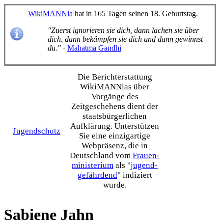
WikiMANNia
hat in 165 Tagen seinen 18. Geburtstag.
"Zuerst ignorieren sie dich, dann lachen sie über
dich, dann bekämpfen sie dich und dann gewinnst
du."
-
Mahatma Gandhi
Die Bericht­erstattung
WikiMANNias über
Vorgänge des
Zeitgeschehens dient der
staats­bürgerlichen
Aufklärung. Unterstützen
Jugendschutz
Sie eine einzig­artige
Webpräsenz, die in
Deutschland vom
Frauen­
ministerium
als "
jugend­
gefährdend
" indiziert
wurde.
Sabiene Jahn