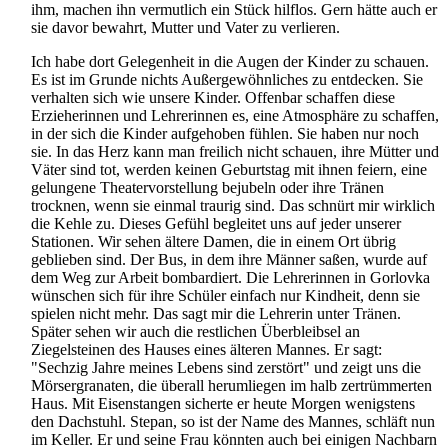
ihm, machen ihn vermutlich ein Stück hilflos. Gern hätte auch er
sie davor bewahrt, Mutter und Vater zu verlieren.
Ich habe dort Gelegenheit in die Augen der Kinder zu schauen.
Es ist im Grunde nichts Außergewöhnliches zu entdecken. Sie
verhalten sich wie unsere Kinder. Offenbar schaffen diese
Erzieherinnen und Lehrerinnen es, eine Atmosphäre zu schaffen,
in der sich die Kinder aufgehoben fühlen. Sie haben nur noch
sie. In das Herz kann man freilich nicht schauen, ihre Mütter und
Väter sind tot, werden keinen Geburtstag mit ihnen feiern, eine
gelungene Theater­vorstellung bejubeln oder ihre Tränen
trocknen, wenn sie einmal traurig sind. Das schnürt mir wirklich
die Kehle zu. Dieses Gefühl begleitet uns auf jeder unserer
Stationen. Wir sehen ältere Damen, die in einem Ort übrig
geblieben sind. Der Bus, in dem ihre Männer saßen, wurde auf
dem Weg zur Arbeit bombardiert. Die Lehrerinnen in Gorlovka
wünschen sich für ihre Schüler einfach nur Kindheit, denn sie
spielen nicht mehr. Das sagt mir die Lehrerin unter Tränen.
Später sehen wir auch die restlichen Überbleibsel an
Ziegelsteinen des Hauses eines älteren Mannes. Er sagt:
"Sechzig Jahre meines Lebens sind zerstört" und zeigt uns die
Mörsergranaten, die überall herumliegen im halb zertrümmerten
Haus. Mit Eisenstangen sicherte er heute Morgen wenigstens
den Dachstuhl. Stepan, so ist der Name des Mannes, schläft nun
im Keller. Er und seine Frau könnten auch bei einigen Nachbarn