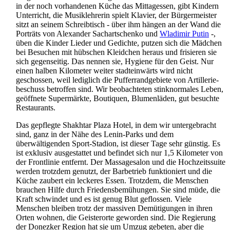
in der noch vorhandenen Küche das Mittagessen, gibt Kindern
Unterricht, die Musiklehrerin spielt Klavier, der Bürgermeister
sitzt an seinem Schreibtisch - über ihm hängen an der Wand die
Porträts von Alexander Sachartschenko und
Wladimir Putin
-,
üben die Kinder Lieder und Gedichte, putzen sich die Mädchen
bei Besuchen mit hübschen Kleidchen heraus und frisieren sie
sich gegenseitig. Das nennen sie, Hygiene für den Geist. Nur
einen halben Kilometer weiter stadteinwärts wird nicht
geschossen, weil lediglich die Puffer­rand­gebiete von Artillerie­
beschuss betroffen sind. Wir beobachteten stinknormales Leben,
geöffnete Supermärkte, Boutiquen, Blumenläden, gut besuchte
Restaurants.
Das gepflegte Shakhtar Plaza Hotel, in dem wir untergebracht
sind, ganz in der Nähe des Lenin-Parks und dem
überwältigenden Sport-Stadion, ist dieser Tage sehr günstig. Es
ist exklusiv ausgestattet und befindet sich nur 1,5 Kilometer von
der Frontlinie entfernt. Der Massagesalon und die Hochzeits­suite
werden trotzdem genutzt, der Barbetrieb funktioniert und die
Küche zaubert ein leckeres Essen. Trotzdem, die Menschen
brauchen Hilfe durch Friedens­bemühungen. Sie sind müde, die
Kraft schwindet und es ist genug Blut geflossen. Viele
Menschen bleiben trotz der massiven Demütigungen in ihren
Orten wohnen, die Geisterorte geworden sind. Die Regierung
der Donezker Region hat sie um Umzug gebeten, aber die