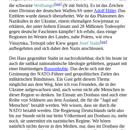
[
wp
]
die schwarze
Wolfsangel
(N mit Strich). Es ist das Zeichen
einer Division der deutschen Waffen-SS unter
Adolf Hitler
. Das
Emblem wurde danach überarbeitet. Wie ist das Phänomen des
Nazikultes in der Ukraine, einem ehemaligen Sowjetstaat zu
erklären, der unter hohem Einsatz und 28 Millionen Todesopfer
gegen deutsche Faschisten kämpfte? Ich erfuhr, dass einige
Regionen im Westen des Landes, nahe Polens, wie etwa
[
wp
]
Vinuytska, Ternopil oder Kiew gegen
Josef Stalin
aufbegehrten und sich daher den Nazis anschlossen.
Der Hass gegenüber Stalin ist nachvollziehbar, doch bis heute ist
auch die radikal nationalistische Ideologie geblieben, gepaart mit
einer blutrünstigen
Russophobie
. Das deckt sich mit der
Gesinnung der NATO-Führer und geopolitischen Zielen des
militärischen Bündnisses. Ein Gast geht diesem Thema
möglichst aus dem Weg, höre ich von Freunden, die in der
Ukraine aufgewachsen sind, auch wenn nicht alle Menschen in
dieser Region so denken. Im Einsatz am Donbass sind auch eine
Reihe von Söldnern aus dem Ausland, die für die "Jagd auf
Menschen" bezahlt werden. Wir wissen, dass sie durch die
NATO bezahlt werden. Die Regierung Deutschlands sieht also
bis zur Stunde nicht nur beim Völkermord am Donbass zu, mehr
noch, sie unterstützt ein nazistisches Regime. Wir hören
natürlich nichts davon in den Medien, nur, dass im Donbass die