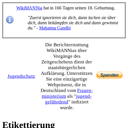
WikiMANNia
hat in 166 Tagen seinen 18. Geburtstag.
"Zuerst ignorieren sie dich, dann lachen sie über
dich, dann bekämpfen sie dich und dann gewinnst
du."
-
Mahatma Gandhi
Die Bericht­erstattung
WikiMANNias über
Vorgänge des
Zeitgeschehens dient der
staats­bürgerlichen
Aufklärung. Unterstützen
Jugendschutz
Sie eine einzig­artige
Webpräsenz, die in
Deutschland vom
Frauen­
ministerium
als "
jugend­
gefährdend
" indiziert
wurde.
Etikettierung