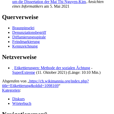
um die Dissertation der Mai Thi Nguyen-Kim
,
Ansichten
eines Informatikers
am 5. Mai 2021
Querverweise
Braunpinselei
Denunziationsbegriff
Diffamierungsspirale
Feindmarkierung
Kennzeichnung
Netzverweise
Etikettierungen: Methode der sozialen Ächtung
-
SuperExtreme
(11. Oktober 2021) (Länge: 10:10 Min.)
Abgerufen von „
https://ch.wikimannia.org/index.php?
title=Etikettierung&oldid=1098169
“
Kategorien
:
Diskurs
Wörterbuch