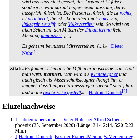
wird meistens nicht gesagt, das Argument ist falsch,
sondern es wird darauf hingewiesen, dass der, der es
ausspricht falsch ist. Die Person ist falsch, die ist
rechts
,
ist
neoliberal
, die ist... kann aber auch
links
sein,
linksgrün-versifft
, oder
Volksverräter
sein. So wird von
allen Seiten mit den Mitteln der
Diffamierung
freie
Meinung
denunziert
. [...]
Es geht um bewusstes Missverstehen. [...]»
-
Dieter
[1]
Nuhr
Zitat:
«Es finden systematische Diffamierungskriege statt. Und
man wird:
markiert
. Man wird als
Klimaleugner
und
auch gleich als Wissenschafts­leugner (hängt ihn, er
leugnet, dass Temperatur­messungen "genau" sind!) hin-
[2]
und in die
rechte Ecke gestellt
.»
-
Hadmut Danisch
Einzelnachweise
↑
phoenix persönlich: Dieter Nuhr bei Alfred Schier
-
phoenix (25. September 2020) (Länge: 2:14-2:44, 5:20-5:23
Min.)
↑
Hadmut Danisch
:
Bizarrer Frauen-Meinungs-Medienkrieg