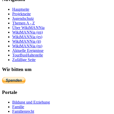
Hauptseite
Projektseite
Jugendschutz
Themen A - Z
Über WikiMANNia
WikiMANNia (en)
WikiMANNia (es)
WikiMANNia (it)
WikiMANNia (ru)
Aktuelle Ereignisse
TourBusHaltestelle
Zufällige Seite
Wir bitten um
Portale
Bildung und Erziehung
Familie
Familienrecht