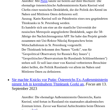
Anreißer: Mit
Putin
tanzte sie bereits auf ihrer Hochzeit: Die
ehemalige österreichische Außenministerin Karin Kneissl wird
Chefin einer russischen Denkfabrik, die die Politik des Kreml im
Nahen und Mittleren Osten definieren soll.
Auszug: Karin Kneissl soll sie Präsidentin eines neu gegründeten
Thinktanks in St. Petersburg werden.
Es handele sich um eine an die staatliche Universität der
russischen Metropole angegliederte Denkfabrik, sagte die 58-
Jährige der Nachrichten­agentur AFP. Sie habe das Projekt gerade
zusammen mit Uni-Rektor Nikolaj Kropatschew beim
Wirtschaftsforum in St. Petersburg vorgestellt.
Der Thinktank bekommt den Namen "Gorki", was für
"Geopolitical Observatory for Russia's Key Issues" (
"Geopolitisches Observatorium für Russlands Schlüsselthemen")
stehen soll. Er soll laut einer von Kneissl verbreiteten Broschüre
dabei helfen, die Politik Russlands vor allem im Nahen und
Mittleren Osten zu definieren.
Sie machte Knicks vor Putin: Österreichs Ex-Außenministerin
nimmt Job in kremlnahem Thinktank Gorki an
,
Focus
am 13.
September 2023
Anreißer: Die ehemalige Außenministerin Österreichs, Karin
Kneissl, wird fortan in Russland ein staatsnahes akademisches
Zentrum leiten. Zuvor war Kneissl Aufsichtsrätin beim Ölriesen
[
wp
]