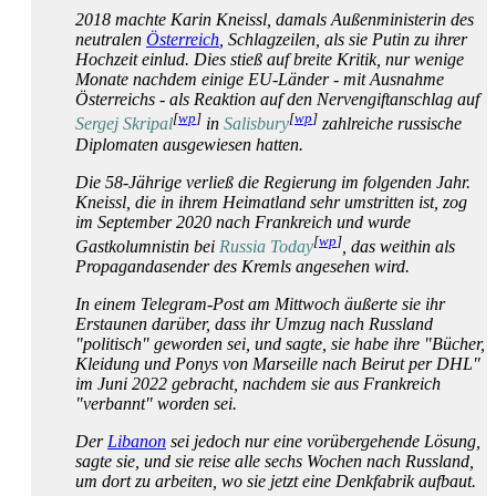
2018 machte Karin Kneissl, damals Außenministerin des
neutralen
Österreich
, Schlagzeilen, als sie Putin zu ihrer
Hochzeit einlud. Dies stieß auf breite Kritik, nur wenige
Monate nachdem einige EU-Länder - mit Ausnahme
Österreichs - als Reaktion auf den Nervengift­anschlag auf
[
wp
]
[
wp
]
Sergej Skripal
in
Salisbury
zahlreiche russische
Diplomaten ausgewiesen hatten.
Die 58-Jährige verließ die Regierung im folgenden Jahr.
Kneissl, die in ihrem Heimatland sehr umstritten ist, zog
im September 2020 nach Frankreich und wurde
[
wp
]
Gastkolumnistin bei
Russia Today
, das weithin als
Propaganda­sender des Kremls angesehen wird.
In einem Telegram-Post am Mittwoch äußerte sie ihr
Erstaunen darüber, dass ihr Umzug nach Russland
"politisch" geworden sei, und sagte, sie habe ihre "Bücher,
Kleidung und Ponys von Marseille nach Beirut per DHL"
im Juni 2022 gebracht, nachdem sie aus Frankreich
"verbannt" worden sei.
Der
Libanon
sei jedoch nur eine vorübergehende Lösung,
sagte sie, und sie reise alle sechs Wochen nach Russland,
um dort zu arbeiten, wo sie jetzt eine Denkfabrik aufbaut.