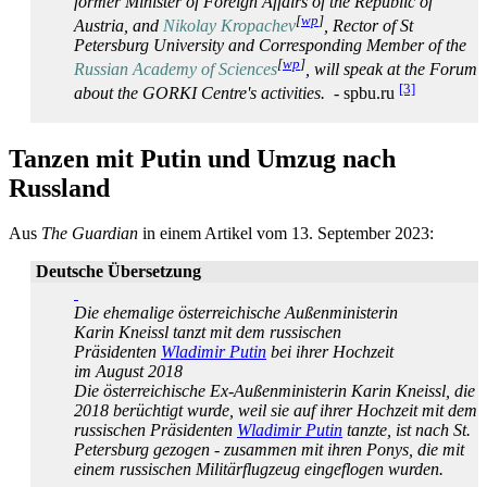
former Minister of Foreign Affairs of the Republic of
[
wp
]
Austria, and
Nikolay Kropachev
, Rector of St
Petersburg University and Corresponding Member of the
[
wp
]
Russian Academy of Sciences
, will speak at the Forum
[3]
about the GORKI Centre's activities.
- spbu.ru
Tanzen mit Putin und Umzug nach
Russland
Aus
The Guardian
in einem Artikel vom 13. September 2023:
Deutsche Übersetzung
Die ehemalige öster­reichische Außen­ministerin
Karin Kneissl tanzt mit dem russischen
Präsidenten
Wladimir Putin
bei ihrer Hochzeit
im August 2018
Die österreichische Ex-Außenministerin Karin Kneissl, die
2018 berüchtigt wurde, weil sie auf ihrer Hochzeit mit dem
russischen Präsidenten
Wladimir Putin
tanzte, ist nach St.
Petersburg gezogen - zusammen mit ihren Ponys, die mit
einem russischen Militärflugzeug eingeflogen wurden.