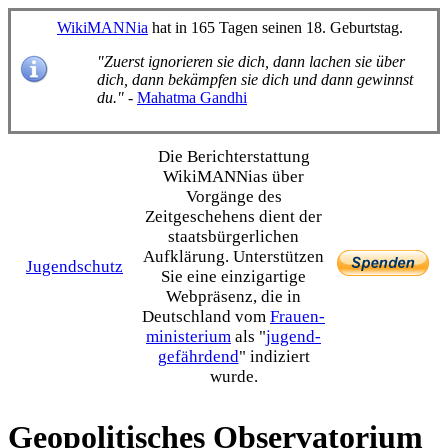
WikiMANNia
hat in 165 Tagen seinen 18. Geburtstag.
"Zuerst ignorieren sie dich, dann lachen sie über
dich, dann bekämpfen sie dich und dann gewinnst
du."
-
Mahatma Gandhi
Die Bericht­erstattung
WikiMANNias über
Vorgänge des
Zeitgeschehens dient der
staats­bürgerlichen
Aufklärung. Unterstützen
Jugendschutz
Sie eine einzig­artige
Webpräsenz, die in
Deutschland vom
Frauen­
ministerium
als "
jugend­
gefährdend
" indiziert
wurde.
Geopolitisches Observatorium