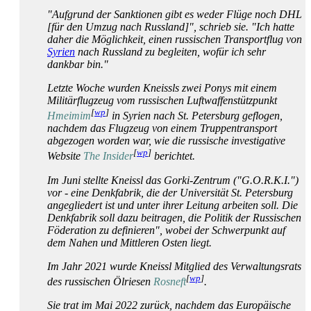
"Aufgrund der Sanktionen gibt es weder Flüge noch DHL
[für den Umzug nach Russland]", schrieb sie. "Ich hatte
daher die Möglichkeit, einen russischen Transportflug von
Syrien
nach Russland zu begleiten, wofür ich sehr
dankbar bin."
Letzte Woche wurden Kneissls zwei Ponys mit einem
Militär­flugzeug vom russischen Luftwaffen­stützpunkt
[
wp
]
Hmeimim
in Syrien nach St. Petersburg geflogen,
nachdem das Flugzeug von einem Truppen­transport
abgezogen worden war, wie die russische investigative
[
wp
]
Website
The Insider
berichtet.
Im Juni stellte Kneissl das Gorki-Zentrum ("G.O.R.K.I.")
vor - eine Denkfabrik, die der Universität St. Petersburg
angegliedert ist und unter ihrer Leitung arbeiten soll. Die
Denkfabrik soll dazu beitragen, die Politik der Russischen
Föderation zu definieren", wobei der Schwerpunkt auf
dem Nahen und Mittleren Osten liegt.
Im Jahr 2021 wurde Kneissl Mitglied des Verwaltungsrats
[
wp
]
des russischen Ölriesen
Rosneft
.
Sie trat im Mai 2022 zurück, nachdem das Europäische