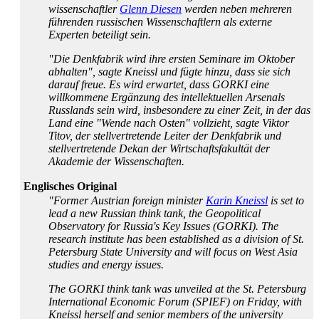
wissenschaftler
Glenn Diesen
werden neben mehreren
führenden russischen Wissenschaftlern als externe
Experten beteiligt sein.
"Die Denkfabrik wird ihre ersten Seminare im Oktober
abhalten", sagte Kneissl und fügte hinzu, dass sie sich
darauf freue. Es wird erwartet, dass GORKI eine
willkommene Ergänzung des intellektuellen Arsenals
Russlands sein wird, insbesondere zu einer Zeit, in der das
Land eine "Wende nach Osten" vollzieht, sagte Viktor
Titov, der stellvertretende Leiter der Denkfabrik und
stellvertretende Dekan der Wirtschafts­fakultät der
Akademie der Wissenschaften.
Englisches Original
"Former Austrian foreign minister
Karin Kneissl
is set to
lead a new Russian think tank, the Geopolitical
Observatory for Russia's Key Issues (GORKI). The
research institute has been established as a division of St.
Petersburg State University and will focus on West Asia
studies and energy issues.
The GORKI think tank was unveiled at the St. Petersburg
International Economic Forum (SPIEF) on Friday, with
Kneissl herself and senior members of the university