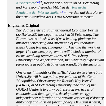
[
wp
]
Kropatschew
, Rektor der Universität St. Petersburg
und korrespondierendes Mitglied der
Russischen
[
wp
]
Akademie der Wissenschaften
, werden auf dem Forum
über die Aktivitäten des GORKI-Zentrums sprechen.
Englisches Original
The 26th St Petersburg International Economic Forum
(SPIEF 2023) has begun its work in St Petersburg. The
Forum has established itself as a leading platform for
business networking and discussion of key economic
issues facing Russia, emerging markets and the world at
large. The business programme will include a number of
events involving representatives of St Petersburg
University; and as per tradition, the University experts will
participate in public debates and roundtable discussions.
One of the highlights of the SPIEF 2023 for St Petersburg
University will be the public presentation of the Centre
"Geopolitical Observatory for Russia's Key Issues"
(GORKI) at St Petersburg University. The goal of the
GORKI Centre is to carry out research on: issues of
economic and demographic development; energy
independence; migration; and various aspects of visionary
diplomacy and Russian foreign policy. Dr Karin Kneissl,