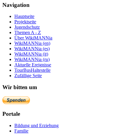
Navigation
Hauptseite
Projektseite
Jugendschutz
Themen A - Z
Über WikiMANNia
WikiMANNia (en)
WikiMANNia (es)
WikiMANNia (it)
WikiMANNia (ru)
Aktuelle Ereignisse
TourBusHaltestelle
Zufällige Seite
Wir bitten um
Portale
Bildung und Erziehung
Familie