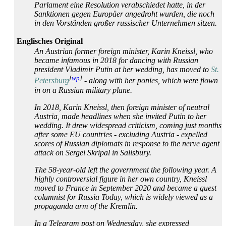
Parlament eine Resolution verabschiedet hatte, in der
Sanktionen gegen Europäer angedroht wurden, die noch
in den Vorständen großer russischer Unternehmen sitzen.
Englisches Original
An Austrian former foreign minister, Karin Kneissl, who
became infamous in 2018 for dancing with Russian
president Vladimir Putin at her wedding, has moved to
St.
[
wp
]
Petersburg
- along with her ponies, which were flown
in on a Russian military plane.
In 2018, Karin Kneissl, then foreign minister of neutral
Austria, made headlines when she invited Putin to her
wedding. It drew widespread criticism, coming just months
after some EU countries - excluding Austria - expelled
scores of Russian diplomats in response to the nerve agent
attack on Sergei Skripal in Salisbury.
The 58-year-old left the government the following year. A
highly controversial figure in her own country, Kneissl
moved to France in September 2020 and became a guest
columnist for Russia Today, which is widely viewed as a
propaganda arm of the Kremlin.
In a Telegram post on Wednesday, she expressed