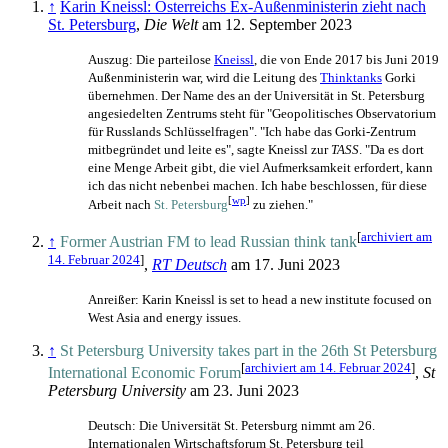
↑
Karin Kneissl: Österreichs Ex-Außenministerin zieht nach
St. Petersburg
,
Die Welt
am 12. September 2023
Auszug: Die parteilose
Kneissl
, die von Ende 2017 bis Juni 2019
Außenministerin war, wird die Leitung des
Thinktanks
Gorki
übernehmen. Der Name des an der Universität in St. Petersburg
angesiedelten Zentrums steht für "Geopolitisches Observatorium
für Russlands Schlüsselfragen". "Ich habe das Gorki-Zentrum
mitbegründet und leite es", sagte Kneissl zur
TASS
. "Da es dort
eine Menge Arbeit gibt, die viel Aufmerksamkeit erfordert, kann
ich das nicht nebenbei machen. Ich habe beschlossen, für diese
[
wp
]
Arbeit nach
St. Petersburg
zu ziehen."
[
archiviert am
↑
Former Austrian FM to lead Russian think tank
14. Februar 2024
]
,
RT Deutsch
am 17. Juni 2023
Anreißer: Karin Kneissl is set to head a new institute focused on
West Asia and energy issues.
↑
St Petersburg University takes part in the 26th St Petersburg
[
archiviert am 14. Februar 2024
]
International Economic Forum
,
St
Petersburg University
am 23. Juni 2023
Deutsch: Die Universität St. Petersburg nimmt am 26.
Internationalen Wirtschaftsforum St. Petersburg teil