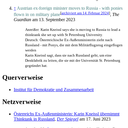
↑
Austrian ex-foreign minister moves to Russia - with ponies
[
archiviert am 14. Februar 2024
]
flown in on military plane
,
The
Guardian
am 13. September 2023
Anreißer: Karin Kneissl says she is moving to Russia to lead a
thinktank she set up with St Petersburg University.
Deutsch: Österreichische Ex-Außenministerin zieht nach
Russland - mit Ponys, die mit dem Militärflugzeug eingeflogen
werden
Karin Kneissl sagt, dass sie nach Russland geht, um eine
Denkfabrik zu leiten, die sie mit der Universität St. Petersburg
gegründet hat.
Querverweise
Institut für Demokratie und Zusammenarbeit
Netzverweise
Österreichs Ex-Außenministerin: Karin Kneissl übernimmt
Thinktank in Russland
,
Der Spiegel
am 17. Juni 2023