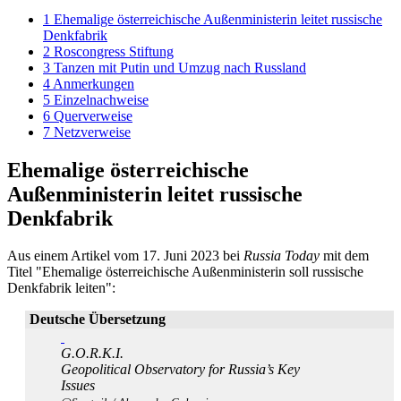
1
Ehemalige österreichische Außenministerin leitet russische
Denkfabrik
2
Roscongress Stiftung
3
Tanzen mit Putin und Umzug nach Russland
4
Anmerkungen
5
Einzelnachweise
6
Querverweise
7
Netzverweise
Ehemalige österreichische
Außenministerin leitet russische
Denkfabrik
Aus einem Artikel vom 17. Juni 2023 bei
Russia Today
mit dem
Titel "Ehemalige österreichische Außenministerin soll russische
Denkfabrik leiten":
Deutsche Übersetzung
G.O.R.K.I.
Geopolitical Observatory for Russia’s Key
Issues