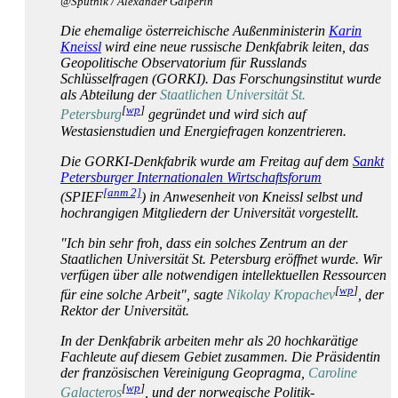
@Sputnik / Alexander Galperin
Die ehemalige österreichische Außenministerin
Karin
Kneissl
wird eine neue russische Denkfabrik leiten, das
Geopolitische Observatorium für Russlands
Schlüsselfragen (GORKI). Das Forschungsinstitut wurde
als Abteilung der
Staatlichen Universität St.
[
wp
]
Petersburg
gegründet und wird sich auf
Westasienstudien und Energiefragen konzentrieren.
Die GORKI-Denkfabrik wurde am Freitag auf dem
Sankt
Petersburger Internationalen Wirtschaftsforum
[anm 2]
(SPIEF
) in Anwesenheit von Kneissl selbst und
hochrangigen Mitgliedern der Universität vorgestellt.
"Ich bin sehr froh, dass ein solches Zentrum an der
Staatlichen Universität St. Petersburg eröffnet wurde. Wir
verfügen über alle notwendigen intellektuellen Ressourcen
[
wp
]
für eine solche Arbeit", sagte
Nikolay Kropachev
, der
Rektor der Universität.
In der Denkfabrik arbeiten mehr als 20 hochkarätige
Fachleute auf diesem Gebiet zusammen. Die Präsidentin
der französischen Vereinigung Geopragma,
Caroline
[
wp
]
Galacteros
, und der norwegische Politik­