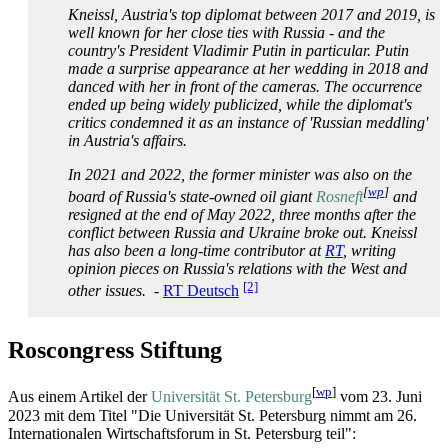
Kneissl, Austria's top diplomat between 2017 and 2019, is
well known for her close ties with Russia - and the
country's President Vladimir Putin in particular. Putin
made a surprise appearance at her wedding in 2018 and
danced with her in front of the cameras. The occurrence
ended up being widely publicized, while the diplomat's
critics condemned it as an instance of 'Russian meddling'
in Austria's affairs.
In 2021 and 2022, the former minister was also on the
[
wp
]
board of Russia's state-owned oil giant
Rosneft
and
resigned at the end of May 2022, three months after the
conflict between Russia and Ukraine broke out. Kneissl
has also been a long-time contributor at
RT
, writing
opinion pieces on Russia's relations with the West and
[2]
other issues.
-
RT Deutsch
Roscongress Stiftung
[
wp
]
Aus einem Artikel der
Universität St. Petersburg
vom 23. Juni
2023 mit dem Titel "Die Universität St. Petersburg nimmt am 26.
Internationalen Wirtschaftsforum in St. Petersburg teil":