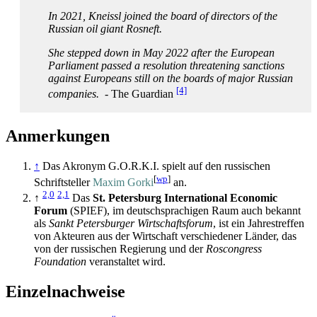
In 2021, Kneissl joined the board of directors of the
Russian oil giant Rosneft.
She stepped down in May 2022 after the European
Parliament passed a resolution threatening sanctions
against Europeans still on the boards of major Russian
[4]
companies.
- The Guardian
Anmerkungen
↑
Das Akronym G.O.R.K.I. spielt auf den russischen
[
wp
]
Schriftsteller
Maxim Gorki
an.
2,0
2,1
↑
Das
St. Petersburg International Economic
Forum
(SPIEF), im deutsch­sprachigen Raum auch bekannt
als
Sankt Petersburger Wirtschaftsforum
, ist ein Jahrestreffen
von Akteuren aus der Wirtschaft verschiedener Länder, das
von der russischen Regierung und der
Roscongress
Foundation
veranstaltet wird.
Einzelnachweise